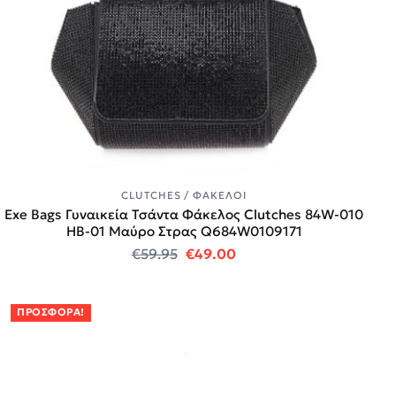
CLUTCHES / ΦΆΚΕΛΟΙ
Exe Bags Γυναικεία Τσάντα Φάκελος Clutches 84W-010
HB-01 Μαύρο Στρας Q684W0109171
Original price was: €59.95.
Η τρέχουσα τιμή είναι:
€
59.95
€
49.00
ΠΡΟΣΦΟΡΆ!