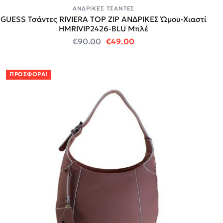
ΑΝΔΡΙΚΈΣ ΤΣΆΝΤΕΣ
GUESS Τσάντες RIVIERA TOP ZIP ΑΝΔΡΙΚΕΣ Ώμου-Χιαστί
HMRIVIP2426-BLU Μπλέ
Original price was: €90.00.
Η τρέχουσα τιμή είναι:
€
90.00
€
49.00
ΠΡΟΣΦΟΡΆ!