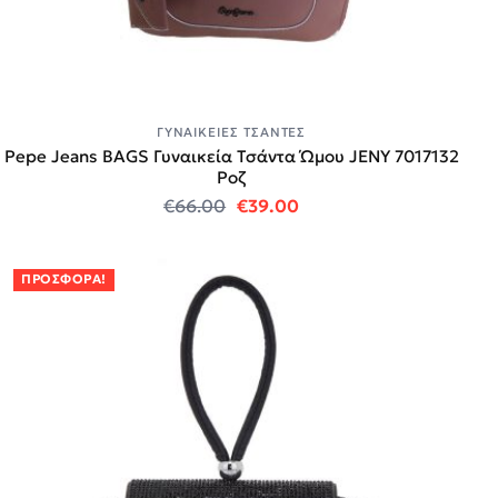
ΓΥΝΑΙΚΕΊΕΣ ΤΣΆΝΤΕΣ
Pepe Jeans BAGS Γυναικεία Τσάντα Ώμου JENY 7017132
Ροζ
Original price was: €66.00.
Η τρέχουσα τιμή είναι:
€
66.00
€
39.00
ΠΡΟΣΦΟΡΆ!