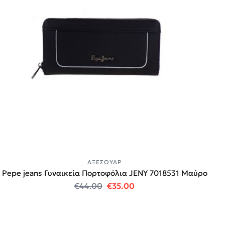
ΑΞΕΣΟΥΆΡ
Pepe jeans Γυναικεία Πορτοφόλια JENY 7018531 Μαύρο
Original price was: €44.00.
Η τρέχουσα τιμή είναι:
€
44.00
€
35.00