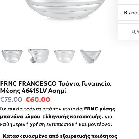
Brand
Λ
FRNC FRANCESCO Τσάντα Γυναικεία
Μέσης 4641SLV Ασημί
Original price was: €75.00.
Η τρέχουσα τιμή είναι: €6
€
75.00
€
60.00
Γυναικεία τσάντα από την εταιρεία
FRNC μέσης
μπανάνα .ώμου ελληνικής κατασκευής ,
για
καθημερινή χρήση εντυπωσιακή και μοντέρνα.
.Κατασκευασμένο από εξαιρετικής ποιότητας