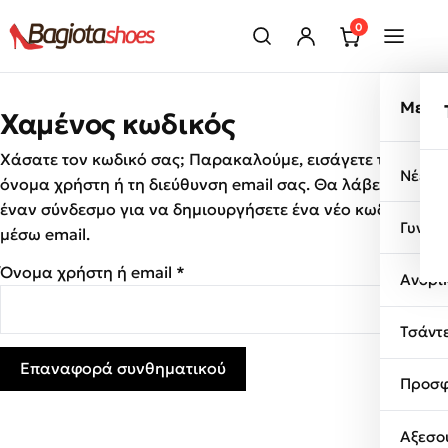
Μετάβαση στο περιεχόμενο
0
Μενο
Χαμένος κωδικός
Χάσατε τον κωδικό σας; Παρακαλούμε, εισάγετε το
Νέες 
όνομα χρήστη ή τη διεύθυνση email σας. Θα λάβετε
έναν σύνδεσμο για να δημιουργήσετε ένα νέο κωδικό
Γυναι
μέσω email.
Απαιτείται
Όνομα χρήστη ή email
*
Ανδρι
Τσάντ
Επαναφορά συνθηματικού
Προσφ
Αξεσο