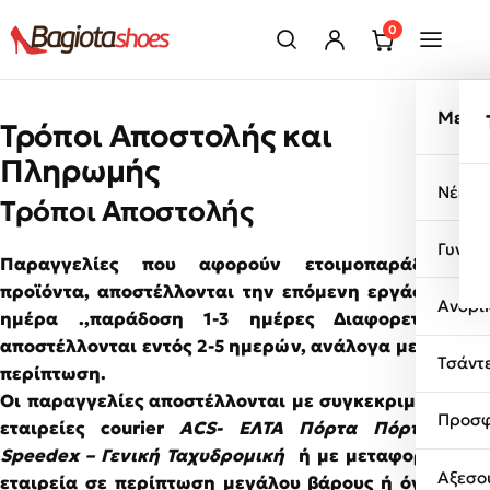
Μετάβαση στο περιεχόμενο
0
Μενο
Τρόποι Αποστολής και
Πληρωμής
Νέες 
Τρόποι Αποστολής
Γυναι
Παραγγελίες που αφορούν ετοιμοπαράδοτα
προϊόντα, αποστέλλονται την επόμενη εργάσιμη
Ανδρι
ημέρα .,παράδοση 1-3 ημέρες Διαφορετικά,
αποστέλλονται εντός 2-5 ημερών, ανάλογα με την
Τσάντ
περίπτωση.
Οι παραγγελίες αποστέλλονται με συγκεκριμένες
Προσφ
εταιρείες courier
ACS- ΕΛΤΑ Πόρτα Πόρτα –
Speedex – Γενική Ταχυδρομική
ή με μεταφορική
Αξεσο
εταιρεία σε περίπτωση μεγάλου βάρους ή όγκου