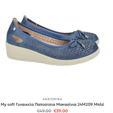
ΑΝΑΤΟΜΙΚΆ
My soft Γυναικεία Παπούτσια Μοκασίνια 24M209 Μπλέ
Original price was: €49.00.
Η τρέχουσα τιμή είναι:
€
49.00
€
39.00