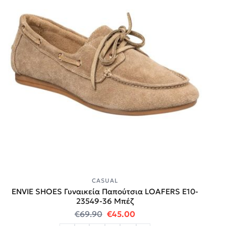
CASUAL
ENVIE SHOES Γυναικεία Παπούτσια LOAFERS E10-
23549-36 Μπέζ
Original price was: €69.90.
Η τρέχουσα τιμή είναι:
€
69.90
€
45.00