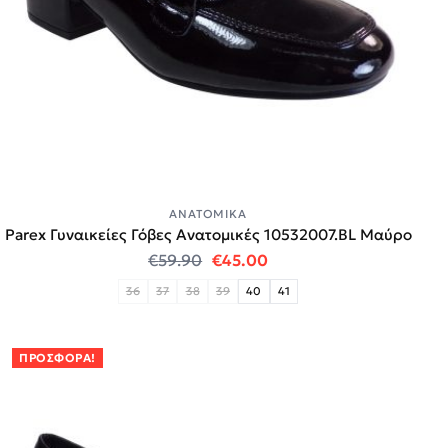
ΑΝΑΤΟΜΙΚΆ
Parex Γυναικείες Γόβες Ανατομικές 10532007.BL Μαύρο
Original price was: €59.90.
Η τρέχουσα τιμή είναι:
€
59.90
€
45.00
36
37
38
39
40
41
ΠΡΟΣΦΟΡΆ!