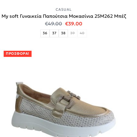
CASUAL
My soft Γυναικεία Παπούτσια Μοκασίνια 25M262 Μπέζ
Original price was: €49.00.
Η τρέχουσα τιμή είναι:
€
49.00
€
39.00
36
37
38
39
40
ΠΡΟΣΦΟΡΆ!