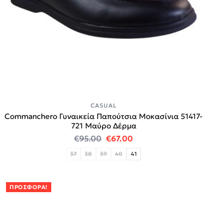
CASUAL
Commanchero Γυναικεία Παπούτσια Μοκασίνια 51417-
721 Μαύρο Δέρμα
Original price was: €95.00.
Η τρέχουσα τιμή είναι:
€
95.00
€
67.00
37
38
39
40
41
ΠΡΟΣΦΟΡΆ!