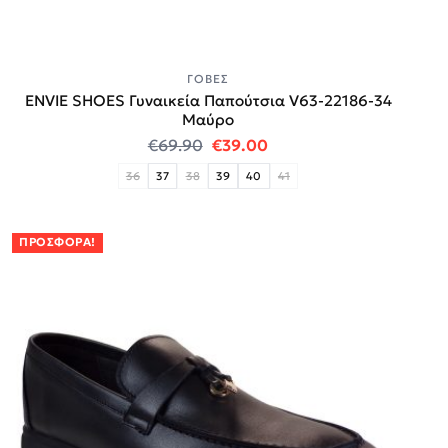
ΓΌΒΕΣ
ENVIE SHOES Γυναικεία Παπούτσια V63-22186-34
Μαύρο
Original price was: €69.90.
Η τρέχουσα τιμή είναι:
€
69.90
€
39.00
36
37
38
39
40
41
ΠΡΟΣΦΟΡΆ!