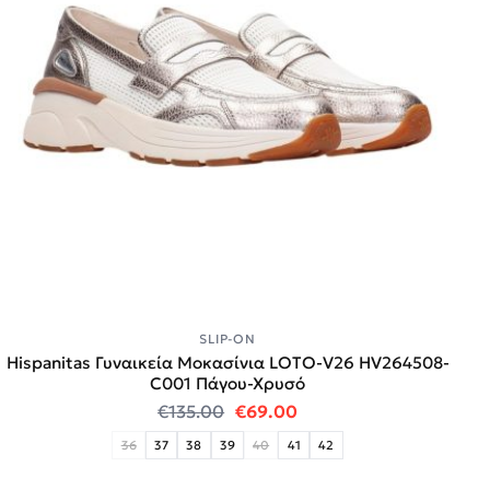
SLIP-ON
Hispanitas Γυναικεία Μοκασίνια LOTO-V26 HV264508-
C001 Πάγου-Χρυσό
Original price was: €135.00.
Η τρέχουσα τιμή είναι
€
135.00
€
69.00
36
37
38
39
40
41
42