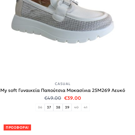
CASUAL
My soft Γυναικεία Παπούτσια Μοκασίνια 25M269 Λευκό
Original price was: €49.00.
Η τρέχουσα τιμή είναι:
€
49.00
€
39.00
36
37
38
39
40
41
ΠΡΟΣΦΟΡΆ!