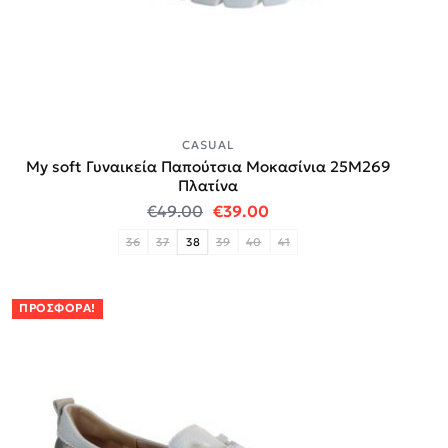
CASUAL
My soft Γυναικεία Παπούτσια Μοκασίνια 25M269
Πλατίνα
Original price was: €49.00.
Η τρέχουσα τιμή είναι:
€
49.00
€
39.00
36
37
38
39
40
41
ΠΡΟΣΦΟΡΆ!