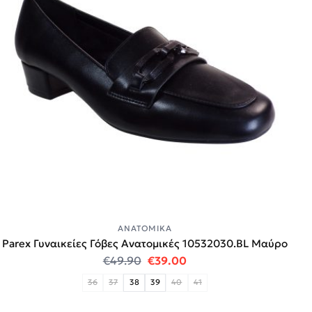
ΑΝΑΤΟΜΙΚΆ
Parex Γυναικείες Γόβες Ανατομικές 10532030.BL Μαύρο
Original price was: €49.90.
Η τρέχουσα τιμή είναι:
€
49.90
€
39.00
36
37
38
39
40
41