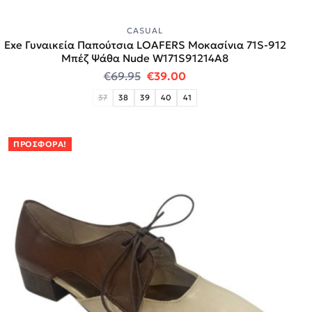
CASUAL
Exe Γυναικεία Παπούτσια LOAFERS Μοκασίνια 71S-912
Μπέζ Ψάθα Nude W171S91214A8
Original price was: €69.95.
Η τρέχουσα τιμή είναι:
€
69.95
€
39.00
37
38
39
40
41
ΠΡΟΣΦΟΡΆ!