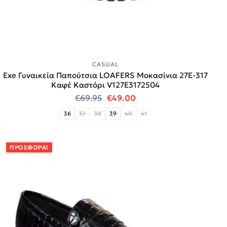
CASUAL
Exe Γυναικεία Παπούτσια LOAFERS Μοκασίνια 27E-317
Καφέ Καστόρι V127E3172504
Original price was: €69.95.
Η τρέχουσα τιμή είναι:
€
69.95
€
49.00
36
37
38
39
40
41
ΠΡΟΣΦΟΡΆ!