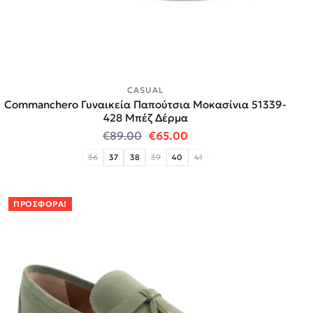
CASUAL
Commanchero Γυναικεία Παπούτσια Μοκασίνια 51339-
428 Μπέζ Δέρμα
Original price was: €89.00.
Η τρέχουσα τιμή είναι:
€
89.00
€
65.00
36
37
38
39
40
41
ΠΡΟΣΦΟΡΆ!