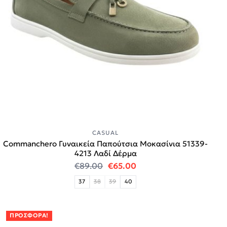
CASUAL
Commanchero Γυναικεία Παπούτσια Μοκασίνια 51339-
4213 Λαδί Δέρμα
Original price was: €89.00.
Η τρέχουσα τιμή είναι:
€
89.00
€
65.00
37
38
39
40
ΠΡΟΣΦΟΡΆ!