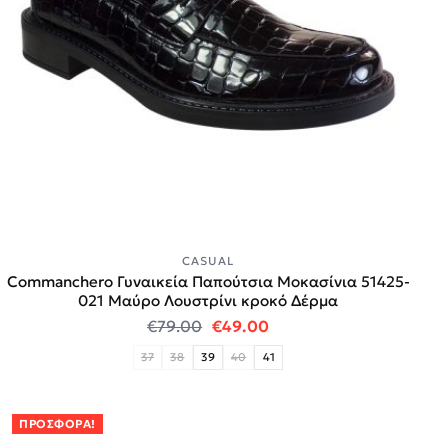
CASUAL
Commanchero Γυναικεία Παπούτσια Μοκασίνια 51425-
021 Μαύρο Λουστρίνι κροκό Δέρμα
Original price was: €79.00.
Η τρέχουσα τιμή είναι:
€
79.00
€
49.00
37
38
39
40
41
ΠΡΟΣΦΟΡΆ!