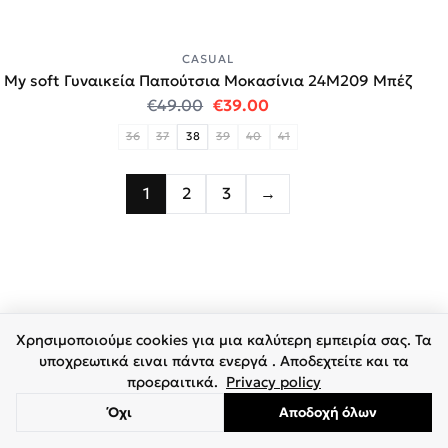
CASUAL
My soft Γυναικεία Παπούτσια Μοκασίνια 24M209 Μπέζ
Original price was: €49.00.
Η τρέχουσα τιμή είναι:
€
49.00
€
39.00
36
37
38
39
40
41
1
2
3
→
Χρησιμοποιούμε cookies για μια καλύτερη εμπειρία σας. Τα
υποχρεωτικά ειναι πάντα ενεργά . Αποδεχτείτε και τα
προεραιτικά.
Privacy policy
Όχι
Αποδοχή όλων