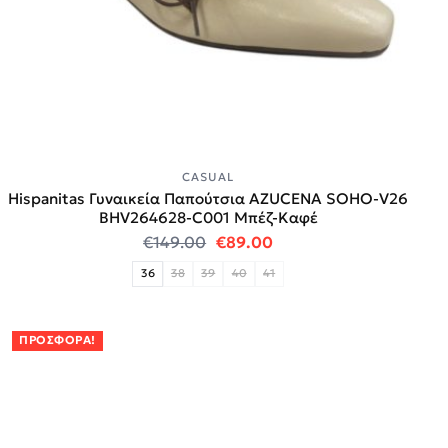
CASUAL
Hispanitas Γυναικεία Παπούτσια AZUCENA SOHO-V26
BHV264628-C001 Μπέζ-Καφέ
Original price was: €149.00.
Η τρέχουσα τιμή είναι
€
149.00
€
89.00
36
38
39
40
41
ΠΡΟΣΦΟΡΆ!