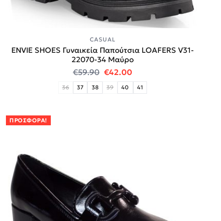
CASUAL
ENVIE SHOES Γυναικεία Παπούτσια LOAFERS V31-
22070-34 Μαύρο
Original price was: €59.90.
Η τρέχουσα τιμή είναι:
€
59.90
€
42.00
36
37
38
39
40
41
ΠΡΟΣΦΟΡΆ!