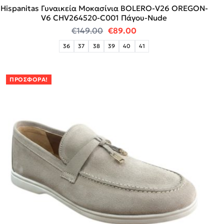
Hispanitas Γυναικεία Μοκασίνια BOLERO-V26 OREGON-
V6 CHV264520-C001 Πάγου-Nude
Original price was: €149.00.
Η τρέχουσα τιμή είναι
€
149.00
€
89.00
36
37
38
39
40
41
ΠΡΟΣΦΟΡΆ!