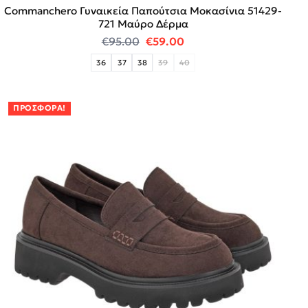
Commanchero Γυναικεία Παπούτσια Μοκασίνια 51429-
721 Μαύρο Δέρμα
Original price was: €95.00.
Η τρέχουσα τιμή είναι:
€
95.00
€
59.00
36
37
38
39
40
ΠΡΟΣΦΟΡΆ!