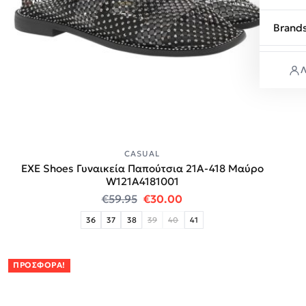
Brand
Λ
CASUAL
EXE Shoes Γυναικεία Παπούτσια 21A-418 Μαύρο
W121A4181001
Original price was: €59.95.
Η τρέχουσα τιμή είναι:
€
59.95
€
30.00
36
37
38
39
40
41
ΠΡΟΣΦΟΡΆ!