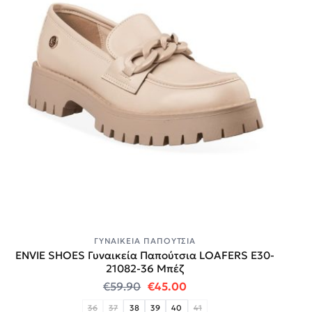
ΓΥΝΑΙΚΕΊΑ ΠΑΠΟΎΤΣΙΑ
ENVIE SHOES Γυναικεία Παπούτσια LOAFERS E30-
21082-36 Μπέζ
Original price was: €59.90.
Η τρέχουσα τιμή είναι:
€
59.90
€
45.00
36
37
38
39
40
41