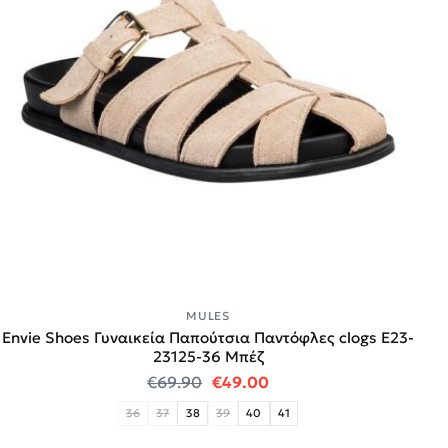
MULES
Envie Shoes Γυναικεία Παπούτσια Παντόφλες clogs E23-
23125-36 Μπέζ
Original price was: €69.90.
Η τρέχουσα τιμή είναι:
€
69.90
€
49.00
36
37
38
39
40
41