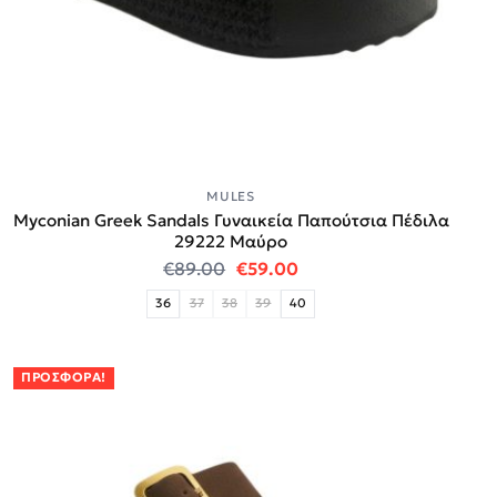
MULES
Myconian Greek Sandals Γυναικεία Παπούτσια Πέδιλα
29222 Μαύρο
Original price was: €89.00.
Η τρέχουσα τιμή είναι:
€
89.00
€
59.00
36
37
38
39
40
ΠΡΟΣΦΟΡΆ!