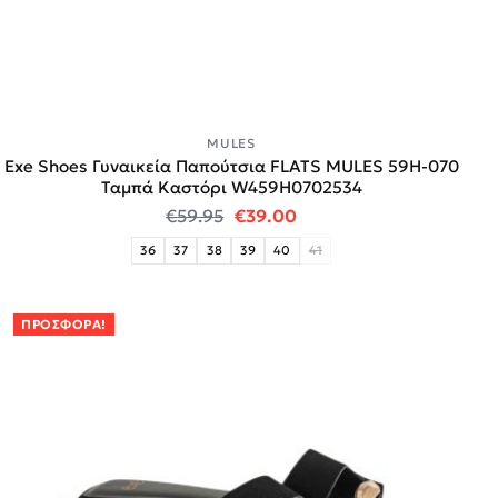
MULES
Exe Shoes Γυναικεία Παπούτσια FLATS MULES 59H-070
Ταμπά Καστόρι W459H0702534
Original price was: €59.95.
Η τρέχουσα τιμή είναι:
€
59.95
€
39.00
36
37
38
39
40
41
ΠΡΟΣΦΟΡΆ!