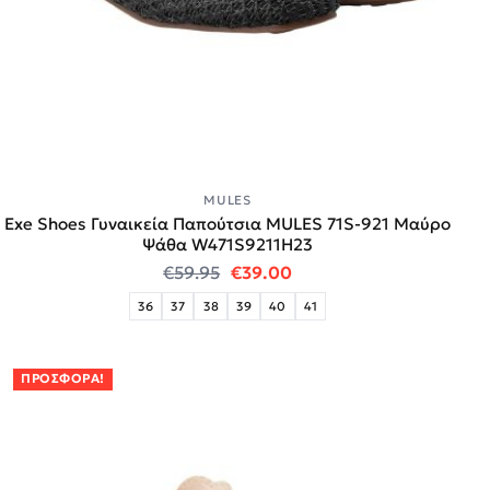
MULES
Exe Shoes Γυναικεία Παπούτσια MULES 71S-921 Μαύρο
Ψάθα W471S9211H23
Original price was: €59.95.
Η τρέχουσα τιμή είναι:
€
59.95
€
39.00
36
37
38
39
40
41
ΠΡΟΣΦΟΡΆ!