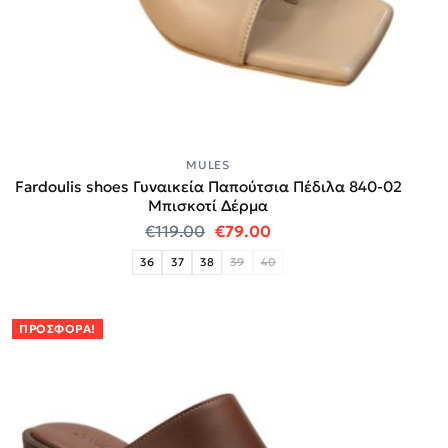
MULES
Fardoulis shoes Γυναικεία Παπούτσια Πέδιλα 840-02
Μπισκοτί Δέρμα
Original price was: €119.00.
Η τρέχουσα τιμή είναι:
€
119.00
€
79.00
36
37
38
39
40
ΠΡΟΣΦΟΡΆ!