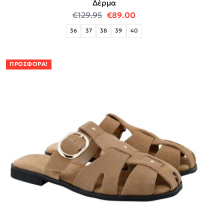
Δέρμα
Original price was: €129.95.
Η τρέχουσα τιμή είναι
€
129.95
€
89.00
36
37
38
39
40
ΠΡΟΣΦΟΡΆ!