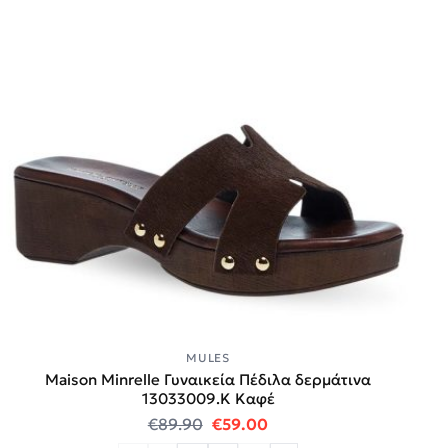
MULES
Maison Minrelle Γυναικεία Πέδιλα δερμάτινα
13033009.K Καφέ
Original price was: €89.90.
Η τρέχουσα τιμή είναι:
€
89.90
€
59.00