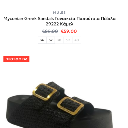
MULES
Myconian Greek Sandals Γυναικεία Παπούτσια Πέδιλα
29222 Κάμελ
Original price was: €89.00.
Η τρέχουσα τιμή είναι:
€
89.00
€
59.00
36
37
38
39
40
ΠΡΟΣΦΟΡΆ!