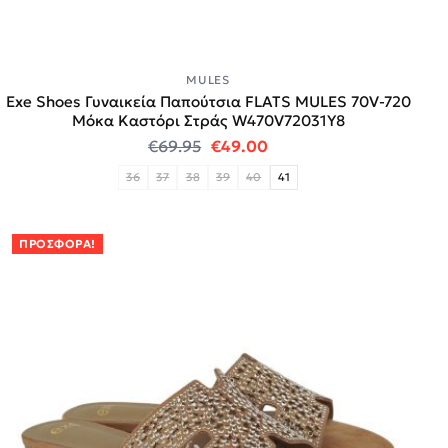
MULES
Exe Shoes Γυναικεία Παπούτσια FLATS MULES 70V-720
Μόκα Καστόρι Στράς W470V72031Y8
Original price was: €69.95.
Η τρέχουσα τιμή είναι:
€
69.95
€
49.00
36
37
38
39
40
41
ΠΡΟΣΦΟΡΆ!