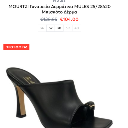
MULES
MOURTZI Γυναικεία Δερμάτινα MULES 25/28420
Μπισκότο Δέρμα
Original price was: €129.95.
Η τρέχουσα τιμή είναι
€
129.95
€
104.00
36
37
38
39
40
ΠΡΟΣΦΟΡΆ!