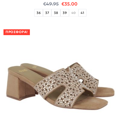
Original price was: €49.95.
Η τρέχουσα τιμή είναι:
€
49.95
€
35.00
36
37
38
39
40
41
ΠΡΟΣΦΟΡΆ!