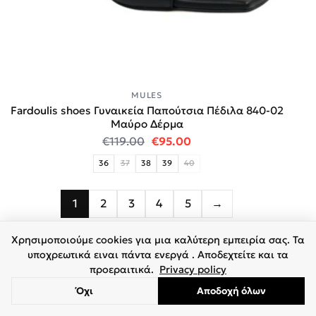
MULES
Fardoulis shoes Γυναικεία Παπούτσια Πέδιλα 840-02
Μαύρο Δέρμα
Original price was: €119.00.
Η τρέχουσα τιμή είναι:
€
119.00
€
95.00
36
37
38
39
40
1
2
3
4
5
→
Χρησιμοποιούμε cookies για μια καλύτερη εμπειρία σας. Τα
υποχρεωτικά ειναι πάντα ενεργά . Αποδεχτείτε και τα
προεραιτικά.
Privacy policy
Όχι
Αποδοχή όλων