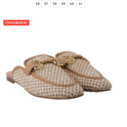
36
37
38
39
40
41
ΠΡΟΣΦΟΡΆ!