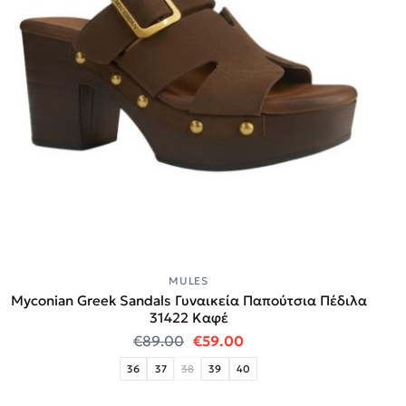
MULES
Myconian Greek Sandals Γυναικεία Παπούτσια Πέδιλα
31422 Καφέ
Original price was: €89.00.
Η τρέχουσα τιμή είναι:
€
89.00
€
59.00
36
37
38
39
40