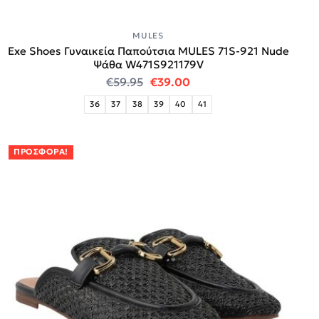
MULES
Exe Shoes Γυναικεία Παπούτσια MULES 71S-921 Nude
Ψάθα W471S921179V
Original price was: €59.95.
Η τρέχουσα τιμή είναι:
€
59.95
€
39.00
36
37
38
39
40
41
ΠΡΟΣΦΟΡΆ!