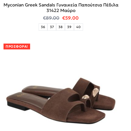
Myconian Greek Sandals Γυναικεία Παπούτσια Πέδιλα
31422 Μαύρο
Original price was: €89.00.
Η τρέχουσα τιμή είναι:
€
89.00
€
59.00
36
37
38
39
40
ΠΡΟΣΦΟΡΆ!