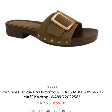
MULES
Exe Shoes Γυναικεία Παπούτσια FLATS MULES 89Q-202
Μπέζ Καστόρι W489Q2022585
Original price was: €49.95.
Η τρέχουσα τιμή είναι:
€
49.95
€
39.95
36
37
38
39
40
41