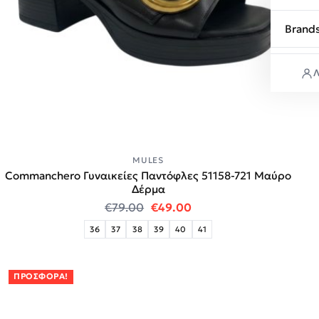
Brand
Λ
MULES
Commanchero Γυναικείες Παντόφλες 51158-721 Μαύρο
Δέρμα
Original price was: €79.00.
Η τρέχουσα τιμή είναι:
€
79.00
€
49.00
36
37
38
39
40
41
ΠΡΟΣΦΟΡΆ!