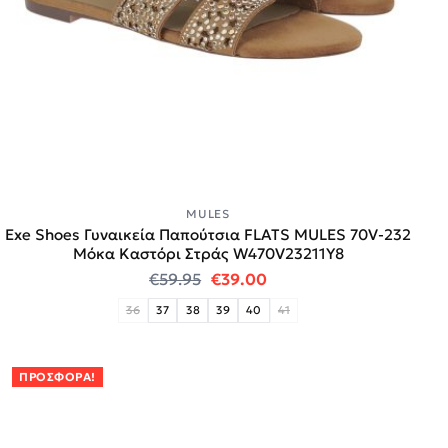
MULES
Exe Shoes Γυναικεία Παπούτσια FLATS MULES 70V-232
Μόκα Καστόρι Στράς W470V23211Y8
Original price was: €59.95.
Η τρέχουσα τιμή είναι:
€
59.95
€
39.00
36
37
38
39
40
41
ΠΡΟΣΦΟΡΆ!