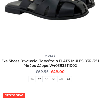
MULES
Exe Shoes Γυναικεία Παπούτσια FLATS MULES 03R-351
Μαύρο Δέρμα W403R3511002
Original price was: €69.95.
Η τρέχουσα τιμή είναι:
€
69.95
€
49.00
36
37
38
39
40
41
ΠΡΟΣΦΟΡΆ!