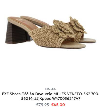
MULES
EXE Shoes Πέδιλα Γυναικεία MULES VENETO-562 700-
562 Μπέζ Κροσέ W470056247A7
Original price was: €79.95.
Η τρέχουσα τιμή είναι:
€
79.95
€
45.00