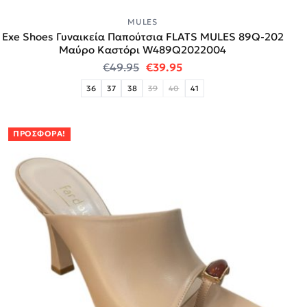
MULES
Exe Shoes Γυναικεία Παπούτσια FLATS MULES 89Q-202
Μαύρο Καστόρι W489Q2022004
Original price was: €49.95.
Η τρέχουσα τιμή είναι:
€
49.95
€
39.95
36
37
38
39
40
41
ΠΡΟΣΦΟΡΆ!