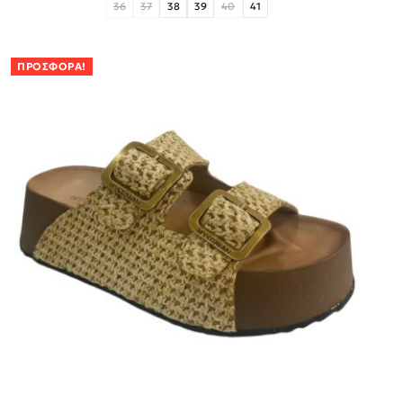
36
37
38
39
40
41
ΠΡΟΣΦΟΡΆ!