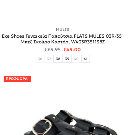
MULES
Exe Shoes Γυναικεία Παπούτσια FLATS MULES 03R-351
Μπέζ Σκούρο Καστόρι W403R351138Z
Original price was: €69.95.
Η τρέχουσα τιμή είναι:
€
69.95
€
49.00
36
37
38
39
40
41
ΠΡΟΣΦΟΡΆ!