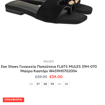
MULES
Exe Shoes Γυναικεία Παπούτσια FLATS MULES 59H-070
Μαύρο Καστόρι W459H0702004
Original price was: €59.95.
Η τρέχουσα τιμή είναι:
€
59.95
€
39.00
36
37
38
39
40
41
ΠΡΟΣΦΟΡΆ!