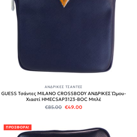
ΑΝΔΡΙΚΈΣ ΤΣΆΝΤΕΣ
GUESS Τσάντες MILANO CROSSBODY ΑΝΔΡΙΚΕΣ Ώμου-
Χιαστί HMECSAP3123-BOC Μπλέ
Original price was: €85.00.
Η τρέχουσα τιμή είναι:
€
85.00
€
49.00
ΠΡΟΣΦΟΡΆ!