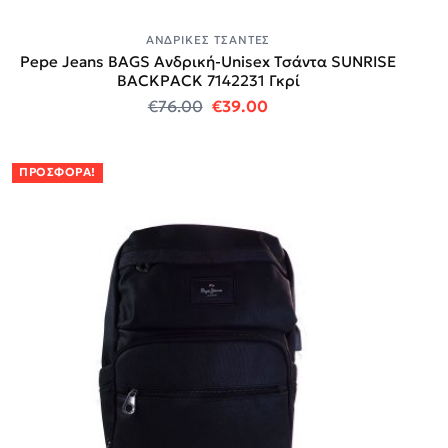
ΑΝΔΡΙΚΈΣ ΤΣΆΝΤΕΣ
Pepe Jeans BAGS Ανδρική-Unisex Τσάντα SUNRISE
BACKPACK 7142231 Γκρί
Original price was: €76.00.
Η τρέχουσα τιμή είναι:
€
76.00
€
39.00
ΠΡΟΣΦΟΡΆ!