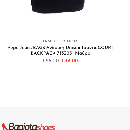
ΑΝΔΡΙΚΈΣ ΤΣΆΝΤΕΣ
Pepe Jeans BAGS Ανδρική-Unisex Τσάντα COURT
BACKPACK 7132031 Μαύρο
Original price was: €66.00.
Η τρέχουσα τιμή είναι:
€
66.00
€
39.00