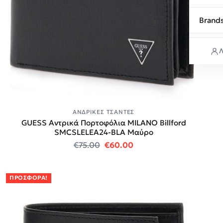
Brand
Λ
ΑΝΔΡΙΚΈΣ ΤΣΆΝΤΕΣ
GUESS Αντρικά Πορτοφόλια MILANO Billford
SMCSLELEA24-BLA Μαύρο
Original price was: €75.00.
Η τρέχουσα τιμή είναι:
€
75.00
€
60.00
ΠΡΟΣΦΟΡΆ!