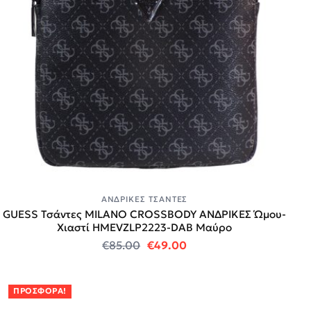
ΑΝΔΡΙΚΈΣ ΤΣΆΝΤΕΣ
GUESS Τσάντες MILANO CROSSBODY ΑΝΔΡΙΚΕΣ Ώμου-
Χιαστί HMEVZLP2223-DAB Μαύρο
Original price was: €85.00.
Η τρέχουσα τιμή είναι:
€
85.00
€
49.00
ΠΡΟΣΦΟΡΆ!