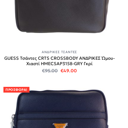
ΑΝΔΡΙΚΈΣ ΤΣΆΝΤΕΣ
GUESS Τσάντες CRTS CROSSBODY ΑΝΔΡΙΚΕΣ Ώμου-
Χιαστί HMECSAP3158-GRY Γκρί
Original price was: €95.00.
Η τρέχουσα τιμή είναι:
€
95.00
€
49.00
ΠΡΟΣΦΟΡΆ!