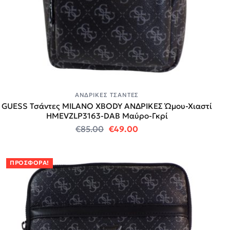
ΑΝΔΡΙΚΈΣ ΤΣΆΝΤΕΣ
GUESS Τσάντες MILANO XBODY ΑΝΔΡΙΚΕΣ Ώμου-Χιαστί
HMEVZLP3163-DAB Μαύρο-Γκρί
Original price was: €85.00.
Η τρέχουσα τιμή είναι:
€
85.00
€
49.00
ΠΡΟΣΦΟΡΆ!