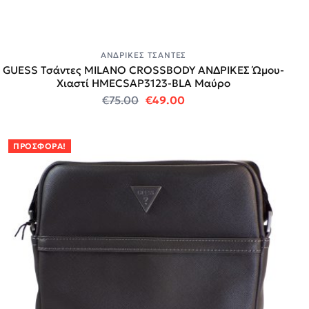
ΑΝΔΡΙΚΈΣ ΤΣΆΝΤΕΣ
GUESS Τσάντες MILANO CROSSBODY ΑΝΔΡΙΚΕΣ Ώμου-
Χιαστί HMECSAP3123-BLA Μαύρο
Original price was: €75.00.
Η τρέχουσα τιμή είναι:
€
75.00
€
49.00
ΠΡΟΣΦΟΡΆ!