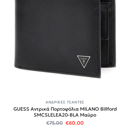
ΑΝΔΡΙΚΈΣ ΤΣΆΝΤΕΣ
GUESS Αντρικά Πορτοφόλια MILANO Billford
SMCSLELEA20-BLA Μαύρο
Original price was: €75.00.
Η τρέχουσα τιμή είναι:
€
75.00
€
60.00