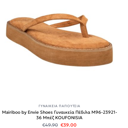
ΓΥΝΑΙΚΕΊΑ ΠΑΠΟΎΤΣΙΑ
Mairiboo by Envie Shoes Γυναικεία Πέδιλα M96-23921-
36 Μπέζ KOUFONISIA
Original price was: €49.90.
Η τρέχουσα τιμή είναι:
€
49.90
€
39.00