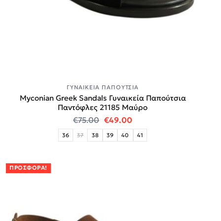
ΓΥΝΑΙΚΕΊΑ ΠΑΠΟΎΤΣΙΑ
Myconian Greek Sandals Γυναικεία Παπούτσια
Παντόφλες 21185 Μαύρο
Original price was: €75.00.
Η τρέχουσα τιμή είναι:
€
75.00
€
49.00
36
37
38
39
40
41
ΠΡΟΣΦΟΡΆ!