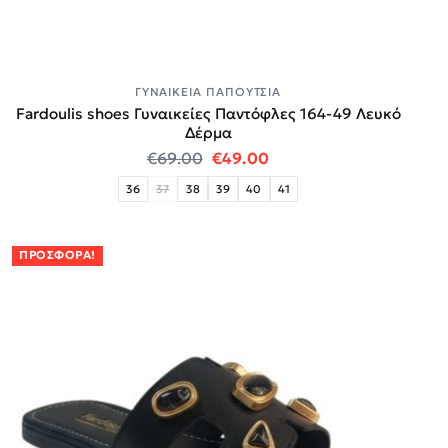
ΓΥΝΑΙΚΕΊΑ ΠΑΠΟΎΤΣΙΑ
Fardoulis shoes Γυναικείες Παντόφλες 164-49 Λευκό
Δέρμα
Original price was: €69.00.
Η τρέχουσα τιμή είναι:
€
69.00
€
49.00
36
37
38
39
40
41
ΠΡΟΣΦΟΡΆ!