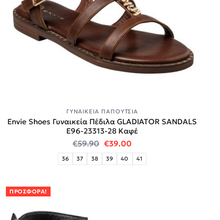
ΓΥΝΑΙΚΕΊΑ ΠΑΠΟΎΤΣΙΑ
Envie Shoes Γυναικεία Πέδιλα GLADIATOR SANDALS
E96-23313-28 Καφέ
Original price was: €59.90.
Η τρέχουσα τιμή είναι:
€
59.90
€
39.00
36
37
38
39
40
41
ΠΡΟΣΦΟΡΆ!