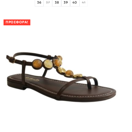
36
37
38
39
40
41
ΠΡΟΣΦΟΡΆ!