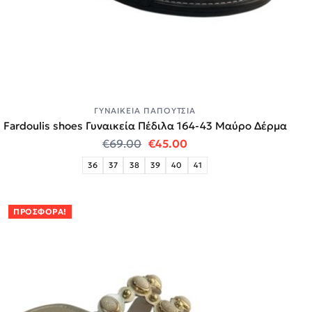
ΓΥΝΑΙΚΕΊΑ ΠΑΠΟΎΤΣΙΑ
Fardoulis shoes Γυναικεία Πέδιλα 164-43 Μαύρο Δέρμα
Original price was: €69.00.
Η τρέχουσα τιμή είναι:
€
69.00
€
45.00
36
37
38
39
40
41
ΠΡΟΣΦΟΡΆ!