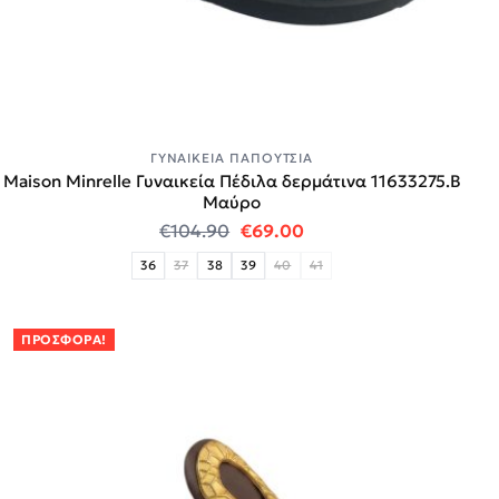
ΓΥΝΑΙΚΕΊΑ ΠΑΠΟΎΤΣΙΑ
Maison Minrelle Γυναικεία Πέδιλα δερμάτινα 11633275.B
Μαύρο
Original price was: €104.90.
Η τρέχουσα τιμή είναι
€
104.90
€
69.00
36
37
38
39
40
41
ΠΡΟΣΦΟΡΆ!