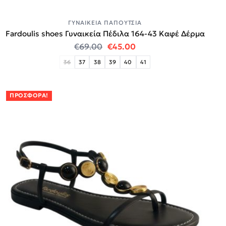
ΓΥΝΑΙΚΕΊΑ ΠΑΠΟΎΤΣΙΑ
Fardoulis shoes Γυναικεία Πέδιλα 164-43 Καφέ Δέρμα
Original price was: €69.00.
Η τρέχουσα τιμή είναι:
€
69.00
€
45.00
36
37
38
39
40
41
ΠΡΟΣΦΟΡΆ!