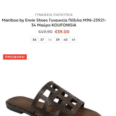
ΓΥΝΑΙΚΕΊΑ ΠΑΠΟΎΤΣΙΑ
Mairiboo by Envie Shoes Γυναικεία Πέδιλα M96-23921-
34 Μαύρο KOUFONISIA
Original price was: €49.90.
Η τρέχουσα τιμή είναι:
€
49.90
€
39.00
36
37
38
39
40
41
ΠΡΟΣΦΟΡΆ!