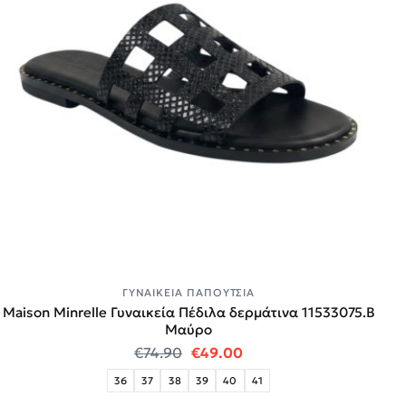
ΓΥΝΑΙΚΕΊΑ ΠΑΠΟΎΤΣΙΑ
Maison Minrelle Γυναικεία Πέδιλα δερμάτινα 11533075.B
Μαύρο
Original price was: €74.90.
Η τρέχουσα τιμή είναι:
€
74.90
€
49.00
36
37
38
39
40
41