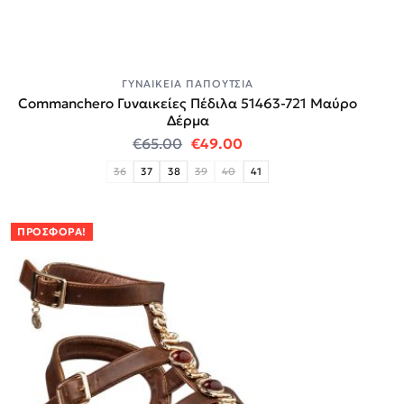
ΓΥΝΑΙΚΕΊΑ ΠΑΠΟΎΤΣΙΑ
Commanchero Γυναικείες Πέδιλα 51463-721 Μαύρο
Δέρμα
Original price was: €65.00.
Η τρέχουσα τιμή είναι:
€
65.00
€
49.00
36
37
38
39
40
41
ΠΡΟΣΦΟΡΆ!