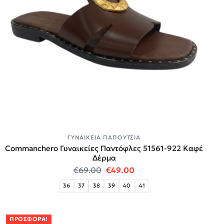
ΓΥΝΑΙΚΕΊΑ ΠΑΠΟΎΤΣΙΑ
Commanchero Γυναικείες Παντόφλες 51561-922 Καφέ
Δέρμα
Original price was: €69.00.
Η τρέχουσα τιμή είναι:
€
69.00
€
49.00
36
37
38
39
40
41
ΠΡΟΣΦΟΡΆ!