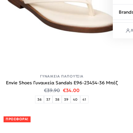
Brand
Λ
ΓΥΝΑΙΚΕΊΑ ΠΑΠΟΎΤΣΙΑ
Envie Shoes Γυναικεία Sandals E96-23454-36 Μπέζ
Original price was: €39.90.
Η τρέχουσα τιμή είναι:
€
39.90
€
34.00
36
37
38
39
40
41
ΠΡΟΣΦΟΡΆ!