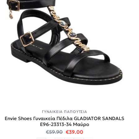
ΓΥΝΑΙΚΕΊΑ ΠΑΠΟΎΤΣΙΑ
Envie Shoes Γυναικεία Πέδιλα GLADIATOR SANDALS
E96-23313-34 Μαύρο
Original price was: €59.90.
Η τρέχουσα τιμή είναι:
€
59.90
€
39.00