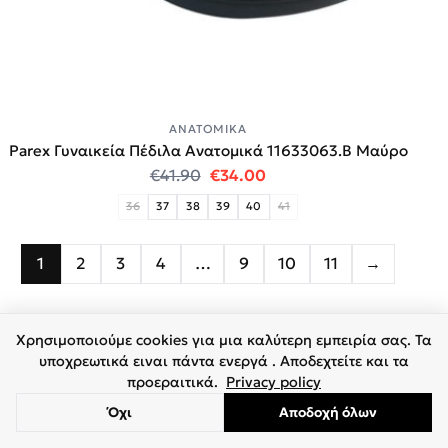
ΑΝΑΤΟΜΙΚΆ
Parex Γυναικεία Πέδιλα Ανατομικά 11633063.B Μαύρο
Original price was: €41.90.
Η τρέχουσα τιμή είναι:
€
41.90
€
34.00
36
37
38
39
40
41
1
2
3
4
…
9
10
11
→
Χρησιμοποιούμε cookies για μια καλύτερη εμπειρία σας. Τα
υποχρεωτικά ειναι πάντα ενεργά . Αποδεχτείτε και τα
προεραιτικά.
Privacy policy
Όχι
Αποδοχή όλων