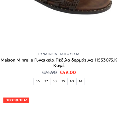
ΓΥΝΑΙΚΕΊΑ ΠΑΠΟΎΤΣΙΑ
Maison Minrelle Γυναικεία Πέδιλα δερμάτινα 11533075.Κ
Καφέ
Original price was: €74.90.
Η τρέχουσα τιμή είναι:
€
74.90
€
49.00
36
37
38
39
40
41
ΠΡΟΣΦΟΡΆ!