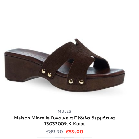
MULES
Maison Minrelle Γυναικεία Πέδιλα δερμάτινα
13033009.K Καφέ
Original price was: €89.90.
Η τρέχουσα τιμή είναι:
€
89.90
€
59.00