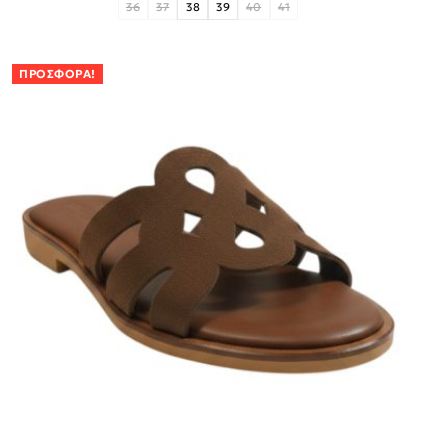
36
37
38
39
40
41
ΠΡΟΣΦΟΡΆ!