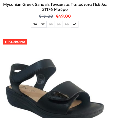
Myconian Greek Sandals Γυναικεία Παπούτσια Πέδιλα
21176 Μαύρο
Original price was: €79.00.
Η τρέχουσα τιμή είναι:
€
79.00
€
49.00
36
37
38
39
40
41
ΠΡΟΣΦΟΡΆ!