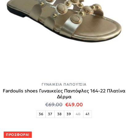
ΓΥΝΑΙΚΕΊΑ ΠΑΠΟΎΤΣΙΑ
Fardoulis shoes Γυναικείες Παντόφλες 164-22 Πλατίνα
Δέρμα
Original price was: €69.00.
Η τρέχουσα τιμή είναι:
€
69.00
€
49.00
36
37
38
39
40
41
ΠΡΟΣΦΟΡΆ!