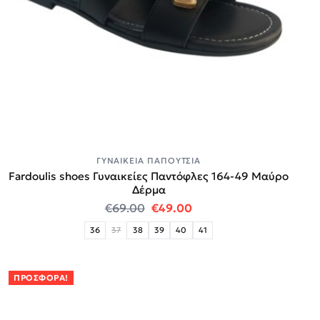
ΓΥΝΑΙΚΕΊΑ ΠΑΠΟΎΤΣΙΑ
Fardoulis shoes Γυναικείες Παντόφλες 164-49 Μαύρο
Δέρμα
Original price was: €69.00.
Η τρέχουσα τιμή είναι:
€
69.00
€
49.00
36
37
38
39
40
41
ΠΡΟΣΦΟΡΆ!