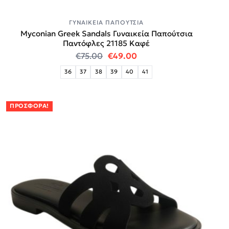
ΓΥΝΑΙΚΕΊΑ ΠΑΠΟΎΤΣΙΑ
Myconian Greek Sandals Γυναικεία Παπούτσια
Παντόφλες 21185 Καφέ
Original price was: €75.00.
Η τρέχουσα τιμή είναι:
€
75.00
€
49.00
36
37
38
39
40
41
ΠΡΟΣΦΟΡΆ!