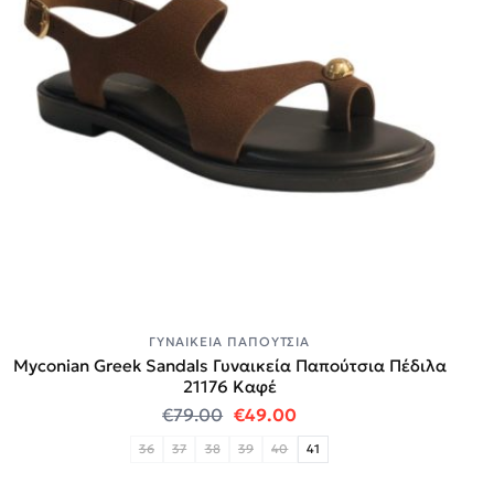
ΓΥΝΑΙΚΕΊΑ ΠΑΠΟΎΤΣΙΑ
Myconian Greek Sandals Γυναικεία Παπούτσια Πέδιλα
21176 Καφέ
Original price was: €79.00.
Η τρέχουσα τιμή είναι:
€
79.00
€
49.00
36
37
38
39
40
41