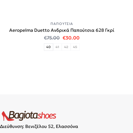
ΠΑΠΟΎΤΣΙΑ
Aeropelma Duetto Ανδρικά Παπούτσια 628 Γκρί
Original price was: €75.00.
Η τρέχουσα τιμή είναι:
€
75.00
€
30.00
40
41
42
45
Διεύθυνση: Βενιζέλου 52, Ελασσόνα