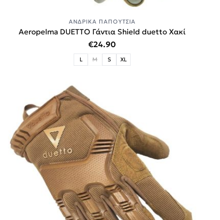
ΑΝΔΡΙΚΆ ΠΑΠΟΎΤΣΙΑ
Aeropelma DUETTO Γάντια Shield duetto Χακί
€
24.90
L
M
S
XL