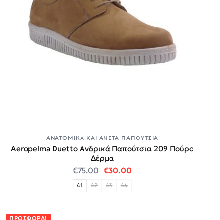
ΑΝΑΤΟΜΙΚΆ ΚΑΙ ΆΝΕΤΑ ΠΑΠΟΎΤΣΙΑ
Aeropelma Duetto Ανδρικά Παπούτσια 209 Πούρο
Δέρμα
Original price was: €75.00.
Η τρέχουσα τιμή είναι:
€
75.00
€
30.00
41
42
43
44
ΠΡΟΣΦΟΡΆ!