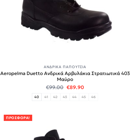
ΑΝΔΡΙΚΆ ΠΑΠΟΎΤΣΙΑ
Aeropelma Duetto Ανδρικά Αρβυλάκια Στρατιωτικά 403
Μαύρο
Original price was: €99.00.
Η τρέχουσα τιμή είναι:
€
99.00
€
89.90
40
41
42
43
44
45
46
ΠΡΟΣΦΟΡΆ!