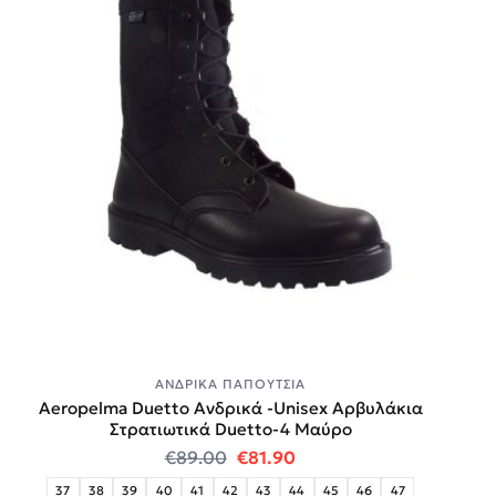
ΑΝΔΡΙΚΆ ΠΑΠΟΎΤΣΙΑ
Aeropelma Duetto Ανδρικά -Unisex Αρβυλάκια
Στρατιωτικά Duetto-4 Μαύρο
Original price was: €89.00.
Η τρέχουσα τιμή είναι:
€
89.00
€
81.90
37
38
39
40
41
42
43
44
45
46
47