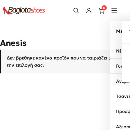
Μετάβαση στο περιεχόμενο
0
Μενο
Anesis
Νέες 
Δεν βρέθηκε κανένα προϊόν που να ταιριάζει με
την επιλογή σας.
Γυναι
Ανδρι
Τσάντ
Προσφ
Αξεσο