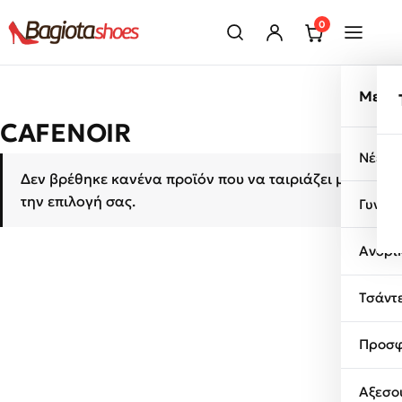
Μετάβαση στο περιεχόμενο
0
Μενο
CAFENOIR
Νέες 
Δεν βρέθηκε κανένα προϊόν που να ταιριάζει με
την επιλογή σας.
Γυναι
Ανδρι
Τσάντ
Προσφ
Αξεσο