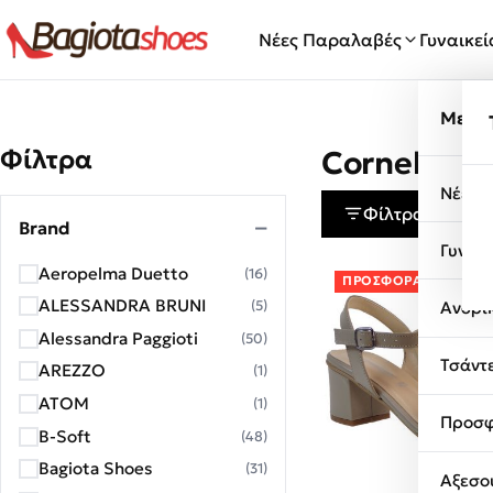
Μετάβαση στο περιεχόμενο
Νέες Παραλαβές
Γυναικε
Μενο
Φίλτρα
Cornelius
Νέες 
Φίλτρα
Brand
Γυναι
Aeropelma Duetto
(16)
ΠΡΟΣΦΟΡΆ!
ALESSANDRA BRUNI
Ανδρι
(5)
Alessandra Paggioti
(50)
Τσάντ
AREZZO
(1)
ATOM
(1)
Προσφ
B-Soft
(48)
Bagiota Shoes
(31)
Αξεσο