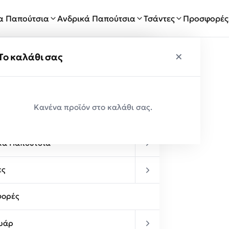
ία Παπούτσια
Ανδρικά Παπούτσια
Τσάντες
Προσφορές
×
×
ύ
Το καλάθι σας
Παραλαβές
Κανένα προϊόν στο καλάθι σας.
κεία Παπούτσια
κά Παπούτσια
ες
ορές
υάρ