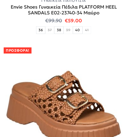
ΓΥΝΑΙΚΕΊΑ ΠΑΠΟΎΤΣΙΑ
Envie Shoes Γυναικεία Πέδιλα PLATFORM HEEL
SANDALS E02-23740-34 Μαύρο
Original price was: €99.90.
Η τρέχουσα τιμή είναι:
€
99.90
€
59.00
36
37
38
39
40
41
ΠΡΟΣΦΟΡΆ!