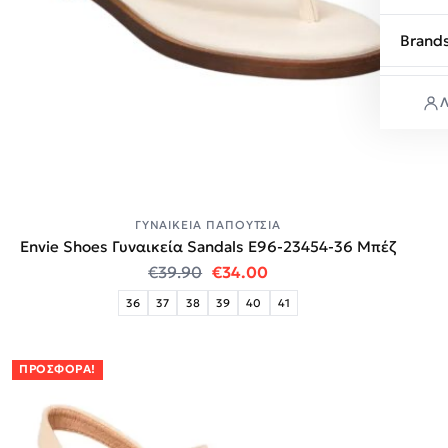
Brand
Λ
ΓΥΝΑΙΚΕΊΑ ΠΑΠΟΎΤΣΙΑ
Envie Shoes Γυναικεία Sandals E96-23454-36 Μπέζ
Original price was: €39.90.
Η τρέχουσα τιμή είναι:
€
39.90
€
34.00
36
37
38
39
40
41
ΠΡΟΣΦΟΡΆ!