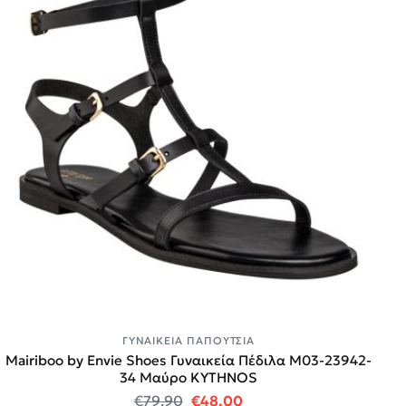
ΓΥΝΑΙΚΕΊΑ ΠΑΠΟΎΤΣΙΑ
Mairiboo by Envie Shoes Γυναικεία Πέδιλα M03-23942-
34 Μαύρο KYTHNOS
Original price was: €79.90.
Η τρέχουσα τιμή είναι:
€
79.90
€
48.00