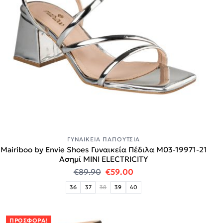
ΓΥΝΑΙΚΕΊΑ ΠΑΠΟΎΤΣΙΑ
Mairiboo by Envie Shoes Γυναικεία Πέδιλα M03-19971-21
Ασημί MINI ELECTRICITY
Original price was: €89.90.
Η τρέχουσα τιμή είναι:
€
89.90
€
59.00
36
37
38
39
40
ΠΡΟΣΦΟΡΆ!