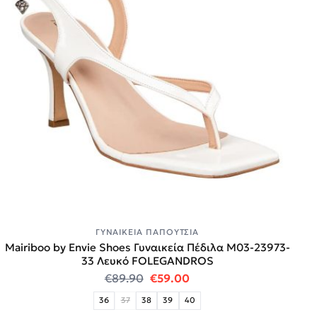
ΓΥΝΑΙΚΕΊΑ ΠΑΠΟΎΤΣΙΑ
Mairiboo by Envie Shoes Γυναικεία Πέδιλα M03-23973-
33 Λευκό FOLEGANDROS
Original price was: €89.90.
Η τρέχουσα τιμή είναι:
€
89.90
€
59.00
36
37
38
39
40