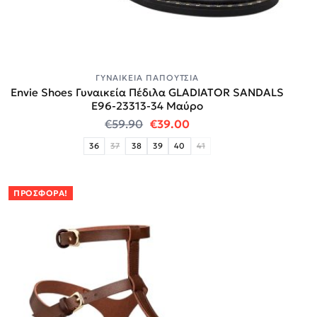
ΓΥΝΑΙΚΕΊΑ ΠΑΠΟΎΤΣΙΑ
Envie Shoes Γυναικεία Πέδιλα GLADIATOR SANDALS
E96-23313-34 Μαύρο
Original price was: €59.90.
Η τρέχουσα τιμή είναι:
€
59.90
€
39.00
36
37
38
39
40
41
ΠΡΟΣΦΟΡΆ!