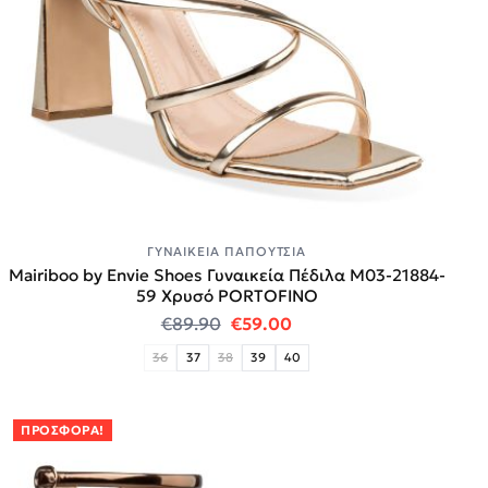
ΓΥΝΑΙΚΕΊΑ ΠΑΠΟΎΤΣΙΑ
Mairiboo by Envie Shoes Γυναικεία Πέδιλα M03-21884-
59 Χρυσό PORTOFINO
Original price was: €89.90.
Η τρέχουσα τιμή είναι:
€
89.90
€
59.00
36
37
38
39
40
ΠΡΟΣΦΟΡΆ!