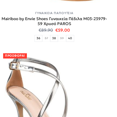
ΓΥΝΑΙΚΕΊΑ ΠΑΠΟΎΤΣΙΑ
Mairiboo by Envie Shoes Γυναικεία Πέδιλα M03-23979-
59 Χρυσό PAROS
Original price was: €89.90.
Η τρέχουσα τιμή είναι:
€
89.90
€
59.00
36
37
38
39
40
ΠΡΟΣΦΟΡΆ!