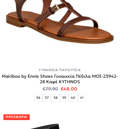
ΓΥΝΑΙΚΕΊΑ ΠΑΠΟΎΤΣΙΑ
Mairiboo by Envie Shoes Γυναικεία Πέδιλα M03-23942-
28 Καφέ KYTHNOS
Original price was: €79.90.
Η τρέχουσα τιμή είναι:
€
79.90
€
48.00
36
37
38
39
40
41
ΠΡΟΣΦΟΡΆ!