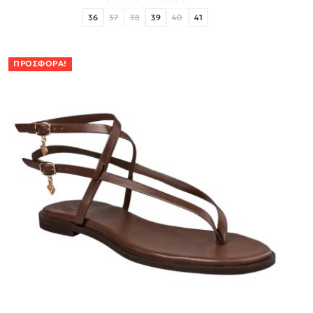
36
37
38
39
40
41
ΠΡΟΣΦΟΡΆ!