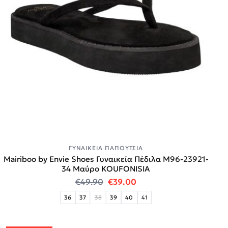
ΓΥΝΑΙΚΕΊΑ ΠΑΠΟΎΤΣΙΑ
Mairiboo by Envie Shoes Γυναικεία Πέδιλα M96-23921-
34 Μαύρο KOUFONISIA
Original price was: €49.90.
Η τρέχουσα τιμή είναι:
€
49.90
€
39.00
36
37
38
39
40
41