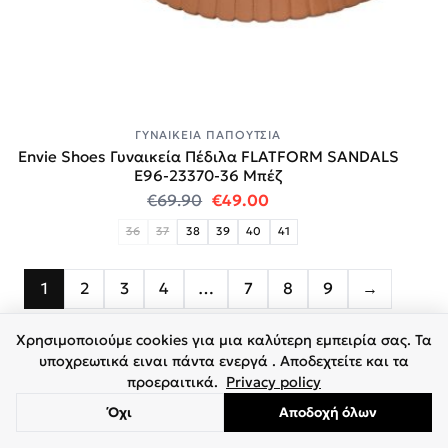
ΓΥΝΑΙΚΕΊΑ ΠΑΠΟΎΤΣΙΑ
Envie Shoes Γυναικεία Πέδιλα FLATFORM SANDALS
E96-23370-36 Μπέζ
Original price was: €69.90.
Η τρέχουσα τιμή είναι:
€
69.90
€
49.00
36
37
38
39
40
41
1
2
3
4
…
7
8
9
→
Χρησιμοποιούμε cookies για μια καλύτερη εμπειρία σας. Τα
υποχρεωτικά ειναι πάντα ενεργά . Αποδεχτείτε και τα
προεραιτικά.
Privacy policy
Όχι
Αποδοχή όλων