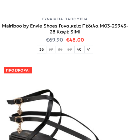
ΓΥΝΑΙΚΕΊΑ ΠΑΠΟΎΤΣΙΑ
Mairiboo by Envie Shoes Γυναικεία Πέδιλα M03-23945-
28 Καφέ SIMI
Original price was: €69.90.
Η τρέχουσα τιμή είναι:
€
69.90
€
48.00
36
37
38
39
40
41
ΠΡΟΣΦΟΡΆ!