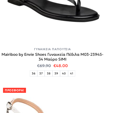
ΓΥΝΑΙΚΕΊΑ ΠΑΠΟΎΤΣΙΑ
Mairiboo by Envie Shoes Γυναικεία Πέδιλα M03-23945-
34 Μαύρο SIMI
Original price was: €69.90.
Η τρέχουσα τιμή είναι:
€
69.90
€
48.00
36
37
38
39
40
41
ΠΡΟΣΦΟΡΆ!