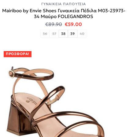
ΓΥΝΑΙΚΕΊΑ ΠΑΠΟΎΤΣΙΑ
Mairiboo by Envie Shoes Γυναικεία Πέδιλα M03-23973-
34 Μαύρο FOLEGANDROS
Original price was: €89.90.
Η τρέχουσα τιμή είναι:
€
89.90
€
59.00
36
37
38
39
40
ΠΡΟΣΦΟΡΆ!