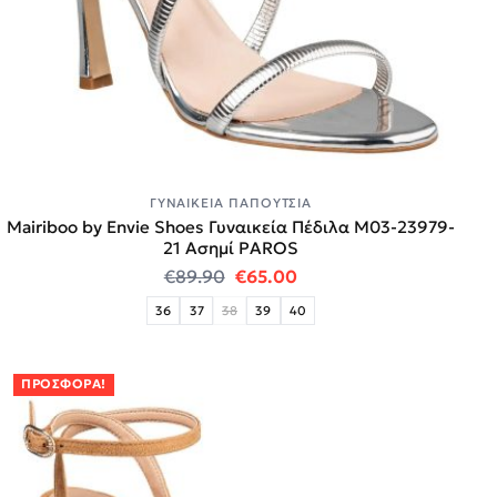
ΓΥΝΑΙΚΕΊΑ ΠΑΠΟΎΤΣΙΑ
Mairiboo by Envie Shoes Γυναικεία Πέδιλα M03-23979-
21 Ασημί PAROS
Original price was: €89.90.
Η τρέχουσα τιμή είναι:
€
89.90
€
65.00
36
37
38
39
40
ΠΡΟΣΦΟΡΆ!