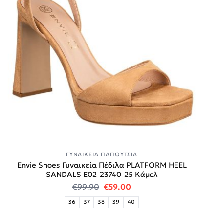
ΓΥΝΑΙΚΕΊΑ ΠΑΠΟΎΤΣΙΑ
Envie Shoes Γυναικεία Πέδιλα PLATFORM HEEL
SANDALS E02-23740-25 Κάμελ
Original price was: €99.90.
Η τρέχουσα τιμή είναι:
€
99.90
€
59.00
36
37
38
39
40