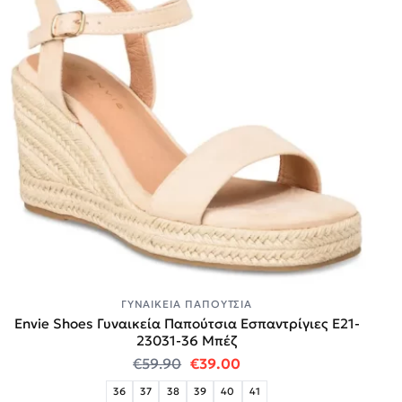
ΓΥΝΑΙΚΕΊΑ ΠΑΠΟΎΤΣΙΑ
Envie Shoes Γυναικεία Παπούτσια Εσπαντρίγιες E21-
23031-36 Μπέζ
Original price was: €59.90.
Η τρέχουσα τιμή είναι:
€
59.90
€
39.00
36
37
38
39
40
41