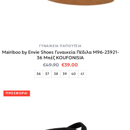
ΓΥΝΑΙΚΕΊΑ ΠΑΠΟΎΤΣΙΑ
Mairiboo by Envie Shoes Γυναικεία Πέδιλα M96-23921-
36 Μπέζ KOUFONISIA
Original price was: €49.90.
Η τρέχουσα τιμή είναι:
€
49.90
€
39.00
36
37
38
39
40
41
ΠΡΟΣΦΟΡΆ!