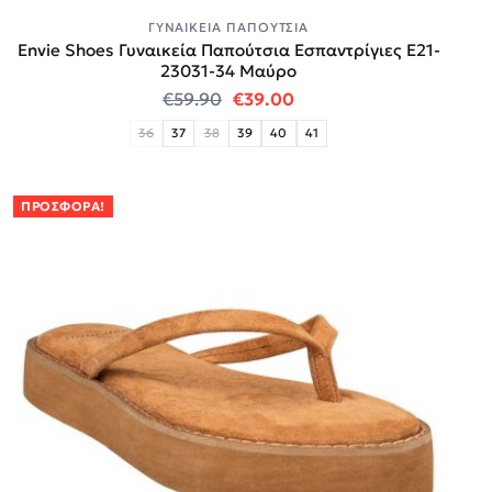
ΓΥΝΑΙΚΕΊΑ ΠΑΠΟΎΤΣΙΑ
Envie Shoes Γυναικεία Παπούτσια Εσπαντρίγιες E21-
23031-34 Μαύρο
Original price was: €59.90.
Η τρέχουσα τιμή είναι:
€
59.90
€
39.00
36
37
38
39
40
41
ΠΡΟΣΦΟΡΆ!