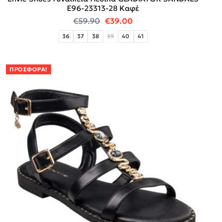
E96-23313-28 Καφέ
Original price was: €59.90.
Η τρέχουσα τιμή είναι:
€
59.90
€
39.00
36
37
38
39
40
41
ΠΡΟΣΦΟΡΆ!