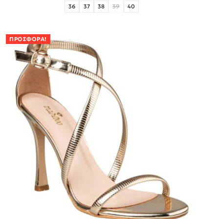
36
37
38
39
40
ΠΡΟΣΦΟΡΆ!