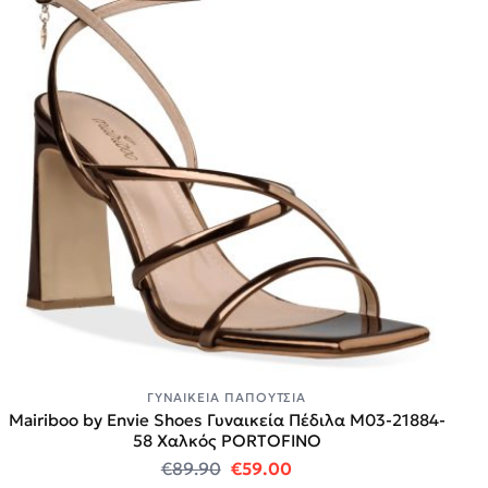
ΓΥΝΑΙΚΕΊΑ ΠΑΠΟΎΤΣΙΑ
Mairiboo by Envie Shoes Γυναικεία Πέδιλα M03-21884-
58 Χαλκός PORTOFINO
Original price was: €89.90.
Η τρέχουσα τιμή είναι:
€
89.90
€
59.00