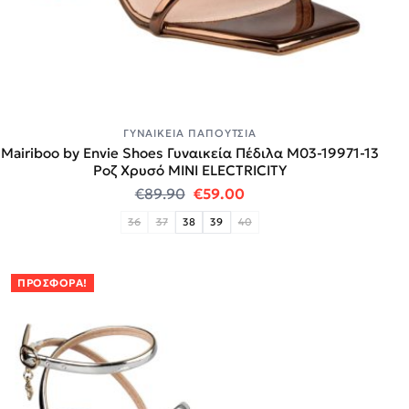
ΓΥΝΑΙΚΕΊΑ ΠΑΠΟΎΤΣΙΑ
Mairiboo by Envie Shoes Γυναικεία Πέδιλα M03-19971-13
Ροζ Χρυσό MINI ELECTRICITY
Original price was: €89.90.
Η τρέχουσα τιμή είναι:
€
89.90
€
59.00
36
37
38
39
40
ΠΡΟΣΦΟΡΆ!