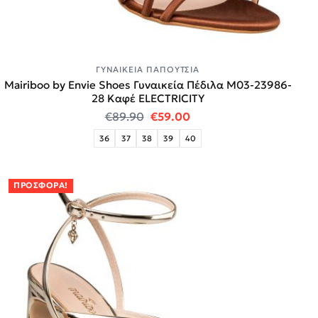
ΓΥΝΑΙΚΕΊΑ ΠΑΠΟΎΤΣΙΑ
Mairiboo by Envie Shoes Γυναικεία Πέδιλα M03-23986-
28 Καφέ ELECTRICITY
Original price was: €89.90.
Η τρέχουσα τιμή είναι:
€
89.90
€
59.00
36
37
38
39
40
ΠΡΟΣΦΟΡΆ!