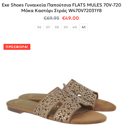
Exe Shoes Γυναικεία Παπούτσια FLATS MULES 70V-720
Μόκα Καστόρι Στράς W470V72031Y8
Original price was: €69.95.
Η τρέχουσα τιμή είναι:
€
69.95
€
49.00
36
37
38
39
40
41
ΠΡΟΣΦΟΡΆ!