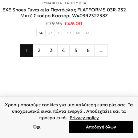
ΓΥΝΑΙΚΕΊΑ ΠΑΠΟΎΤΣΙΑ
EXE Shoes Γυναικεία Παντόφλας FLATFORMS 03R-232
Μπέζ Σκούρο Καστόρι W403R232238Z
Original price was: €79.95.
Η τρέχουσα τιμή είναι:
€
79.95
€
49.00
36
37
38
39
40
41
1
2
3
4
5
6
→
Χρησιμοποιούμε cookies για μια καλύτερη εμπειρία σας. Τα
υποχρεωτικά ειναι πάντα ενεργά . Αποδεχτείτε και τα
προεραιτικά.
Privacy policy
Όχι
Αποδοχή όλων