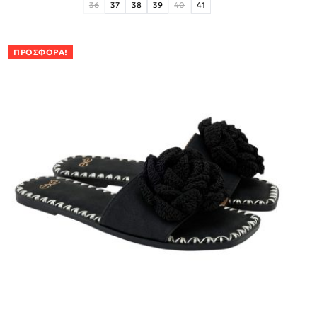
36
37
38
39
40
41
ΠΡΟΣΦΟΡΆ!