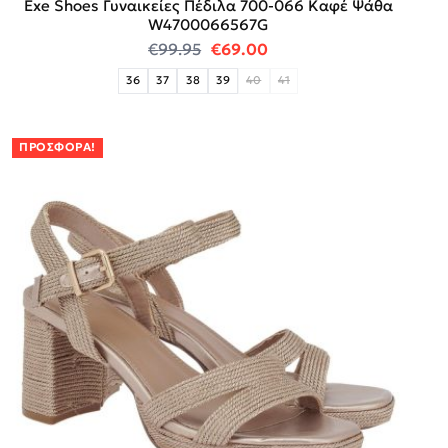
Exe Shoes Γυναικείες Πέδιλα 700-066 Καφέ Ψάθα
W4700066567G
Original price was: €99.95.
Η τρέχουσα τιμή είναι:
€
99.95
€
69.00
36
37
38
39
40
41
ΠΡΟΣΦΟΡΆ!