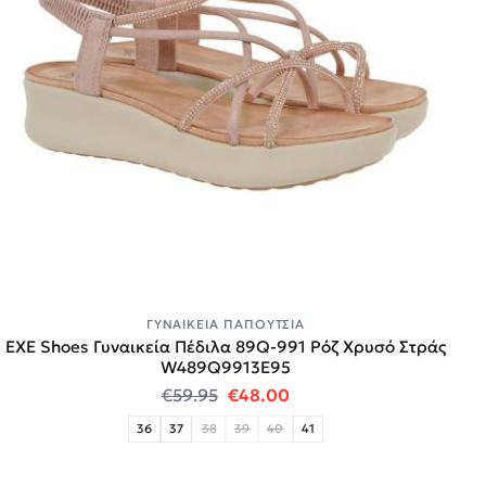
ΓΥΝΑΙΚΕΊΑ ΠΑΠΟΎΤΣΙΑ
EXE Shoes Γυναικεία Πέδιλα 89Q-991 Ρόζ Χρυσό Στράς
W489Q9913E95
Original price was: €59.95.
Η τρέχουσα τιμή είναι:
€
59.95
€
48.00
36
37
38
39
40
41