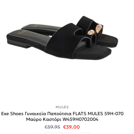
MULES
Exe Shoes Γυναικεία Παπούτσια FLATS MULES 59H-070
Μαύρο Καστόρι W459H0702004
Original price was: €59.95.
Η τρέχουσα τιμή είναι:
€
59.95
€
39.00