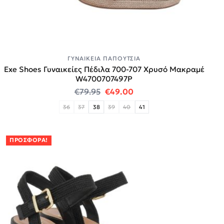
ΓΥΝΑΙΚΕΊΑ ΠΑΠΟΎΤΣΙΑ
Exe Shoes Γυναικείες Πέδιλα 700-707 Χρυσό Μακραμέ
W4700707497P
Original price was: €79.95.
Η τρέχουσα τιμή είναι:
€
79.95
€
49.00
36
37
38
39
40
41
ΠΡΟΣΦΟΡΆ!