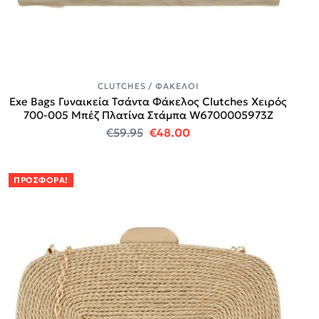
CLUTCHES / ΦΆΚΕΛΟΙ
Exe Bags Γυναικεία Τσάντα Φάκελος Clutches Χειρός
700-005 Μπέζ Πλατίνα Στάμπα W6700005973Z
Original price was: €59.95.
Η τρέχουσα τιμή είναι:
€
59.95
€
48.00
ΠΡΟΣΦΟΡΆ!