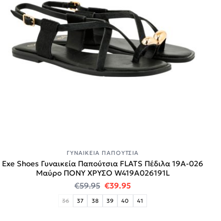
ΓΥΝΑΙΚΕΊΑ ΠΑΠΟΎΤΣΙΑ
Exe Shoes Γυναικεία Παπούτσια FLATS Πέδιλα 19A-026
Μαύρο ΠΟΝΥ ΧΡΥΣΟ W419A026191L
Original price was: €59.95.
Η τρέχουσα τιμή είναι:
€
59.95
€
39.95
36
37
38
39
40
41