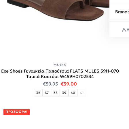
Brand
Λ
MULES
Exe Shoes Γυναικεία Παπούτσια FLATS MULES 59H-070
Ταμπά Καστόρι W459H0702534
Original price was: €59.95.
Η τρέχουσα τιμή είναι:
€
59.95
€
39.00
36
37
38
39
40
41
ΠΡΟΣΦΟΡΆ!