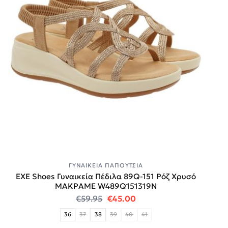
ΓΥΝΑΙΚΕΊΑ ΠΑΠΟΎΤΣΙΑ
EXE Shoes Γυναικεία Πέδιλα 89Q-151 Ρόζ Χρυσό
ΜΑΚΡΑΜΕ W489Q151319N
Original price was: €59.95.
Η τρέχουσα τιμή είναι:
€
59.95
€
45.00
36
37
38
39
40
41