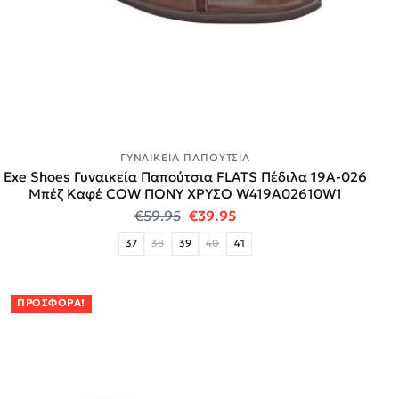
ΓΥΝΑΙΚΕΊΑ ΠΑΠΟΎΤΣΙΑ
Exe Shoes Γυναικεία Παπούτσια FLATS Πέδιλα 19A-026
Μπέζ Καφέ COW ΠΟΝΥ ΧΡΥΣΟ W419A02610W1
Original price was: €59.95.
Η τρέχουσα τιμή είναι:
€
59.95
€
39.95
37
38
39
40
41
ΠΡΟΣΦΟΡΆ!