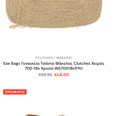
CLUTCHES / ΦΆΚΕΛΟΙ
Exe Bags Γυναικεία Τσάντα Φάκελος Clutches Χειρός
700-184 Χρυσό W67001849741
Original price was: €59.95.
Η τρέχουσα τιμή είναι:
€
59.95
€
48.00
ΠΡΟΣΦΟΡΆ!