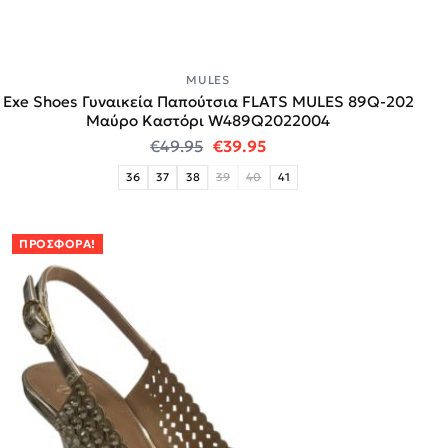
MULES
Exe Shoes Γυναικεία Παπούτσια FLATS MULES 89Q-202
Μαύρο Καστόρι W489Q2022004
Original price was: €49.95.
Η τρέχουσα τιμή είναι:
€
49.95
€
39.95
36
37
38
39
40
41
ΠΡΟΣΦΟΡΆ!