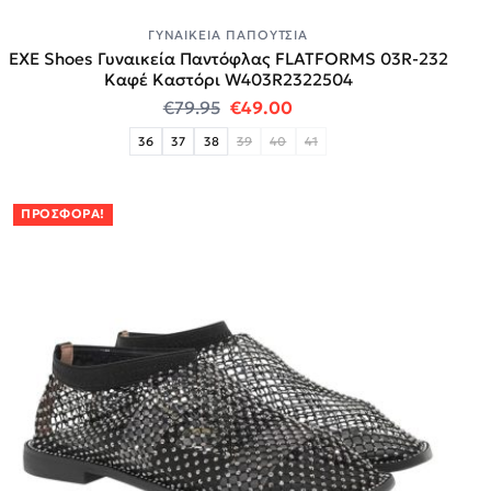
ΓΥΝΑΙΚΕΊΑ ΠΑΠΟΎΤΣΙΑ
EXE Shoes Γυναικεία Παντόφλας FLATFORMS 03R-232
Καφέ Καστόρι W403R2322504
Original price was: €79.95.
Η τρέχουσα τιμή είναι:
€
79.95
€
49.00
36
37
38
39
40
41
ΠΡΟΣΦΟΡΆ!