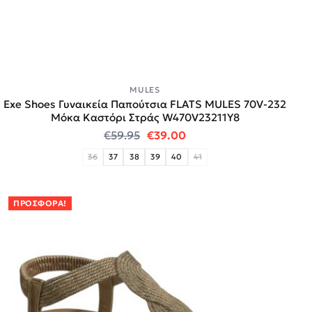
MULES
Exe Shoes Γυναικεία Παπούτσια FLATS MULES 70V-232
Μόκα Καστόρι Στράς W470V23211Y8
Original price was: €59.95.
Η τρέχουσα τιμή είναι:
€
59.95
€
39.00
36
37
38
39
40
41
ΠΡΟΣΦΟΡΆ!