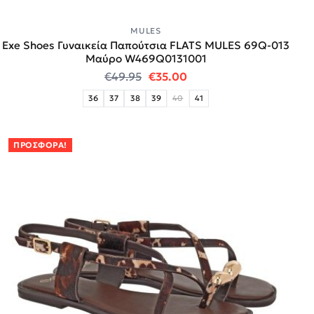
MULES
Exe Shoes Γυναικεία Παπούτσια FLATS MULES 69Q-013
Μαύρο W469Q0131001
Original price was: €49.95.
Η τρέχουσα τιμή είναι:
€
49.95
€
35.00
36
37
38
39
40
41
ΠΡΟΣΦΟΡΆ!