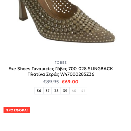
ΓΌΒΕΣ
Exe Shoes Γυναικείες Γόβες 700-028 SLINGBACK
Πλατίνα Στράς W47000285Z36
Original price was: €89.95.
Η τρέχουσα τιμή είναι:
€
89.95
€
69.00
36
37
38
39
40
41
ΠΡΟΣΦΟΡΆ!