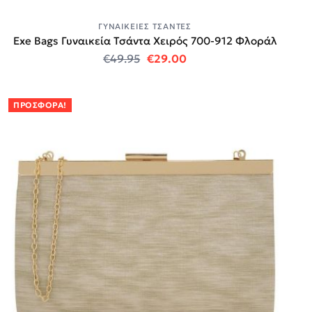
ΓΥΝΑΙΚΕΊΕΣ ΤΣΆΝΤΕΣ
Exe Bags Γυναικεία Τσάντα Χειρός 700-912 Φλοράλ
Original price was: €49.95.
Η τρέχουσα τιμή είναι:
€
49.95
€
29.00
ΠΡΟΣΦΟΡΆ!