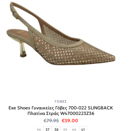
ΓΌΒΕΣ
Exe Shoes Γυναικείες Γόβες 700-022 SLINGBACK
Πλατίνα Στράς W47000223Z36
Original price was: €79.95.
Η τρέχουσα τιμή είναι:
€
79.95
€
59.00
36
37
38
39
40
41