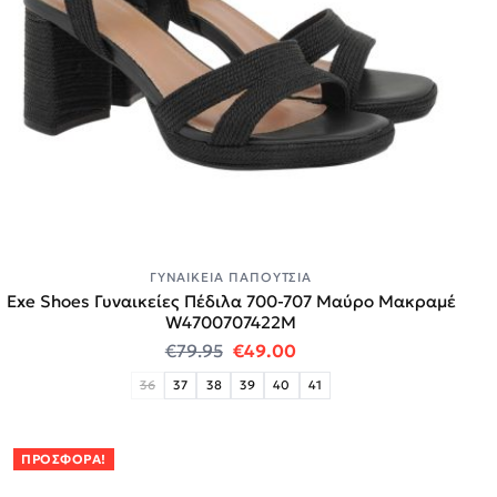
ΓΥΝΑΙΚΕΊΑ ΠΑΠΟΎΤΣΙΑ
Exe Shoes Γυναικείες Πέδιλα 700-707 Μαύρο Μακραμέ
W4700707422M
Original price was: €79.95.
Η τρέχουσα τιμή είναι:
€
79.95
€
49.00
36
37
38
39
40
41
ΠΡΟΣΦΟΡΆ!