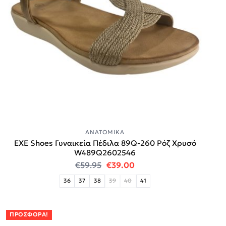
ΑΝΑΤΟΜΙΚΆ
EXE Shoes Γυναικεία Πέδιλα 89Q-260 Ρόζ Χρυσό
W489Q2602546
Original price was: €59.95.
Η τρέχουσα τιμή είναι:
€
59.95
€
39.00
36
37
38
39
40
41
ΠΡΟΣΦΟΡΆ!