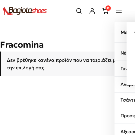
Μετάβαση στο περιεχόμενο
0
Μενο
Fracomina
Νέες 
Δεν βρέθηκε κανένα προϊόν που να ταιριάζει με
την επιλογή σας.
Γυναι
Ανδρι
Τσάντ
Προσφ
Αξεσο