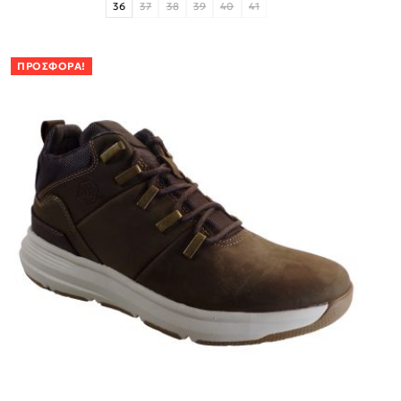
36
37
38
39
40
41
ΠΡΟΣΦΟΡΆ!