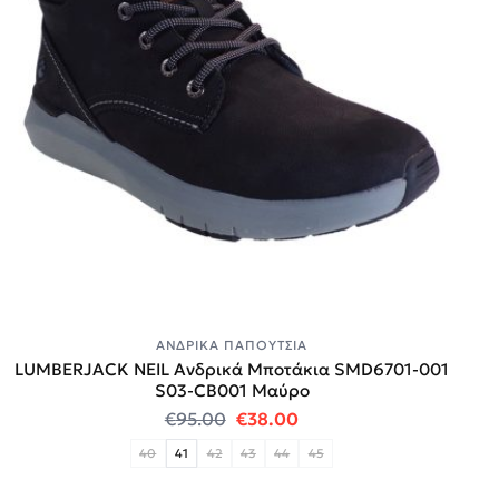
ΑΝΔΡΙΚΆ ΠΑΠΟΎΤΣΙΑ
LUMBERJACK NEIL Ανδρικά Μποτάκια SMD6701-001
S03-CB001 Μαύρο
Original price was: €95.00.
Η τρέχουσα τιμή είναι:
€
95.00
€
38.00
40
41
42
43
44
45