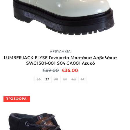
ΑΡΒΥΛΆΚΙΑ
LUMBERJACK ELYSE Γυναικεία Μποτάκια Αρβυλάκια
SWC1501-001 S04 CΑ001 Λευκό
Original price was: €89.00.
Η τρέχουσα τιμή είναι:
€
89.00
€
36.00
36
37
38
39
40
41
ΠΡΟΣΦΟΡΆ!