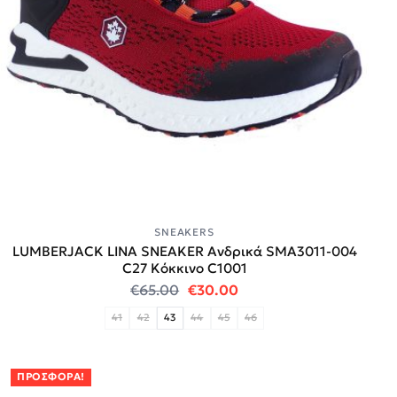
SNEAKERS
LUMBERJACK LINA SNEAKER Ανδρικά SMA3011-004
C27 Κόκκινο C1001
Original price was: €65.00.
Η τρέχουσα τιμή είναι:
€
65.00
€
30.00
41
42
43
44
45
46
ΠΡΟΣΦΟΡΆ!