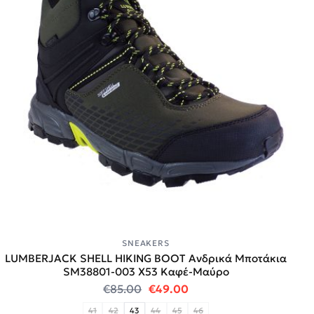
SNEAKERS
LUMBERJACK SHELL HIKING BOOT Ανδρικά Μποτάκια
SM38801-003 Χ53 Καφέ-Μαύρο
Original price was: €85.00.
Η τρέχουσα τιμή είναι:
€
85.00
€
49.00
41
42
43
44
45
46