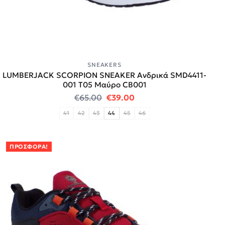
SNEAKERS
LUMBERJACK SCORPION SNEAKER Ανδρικά SMD4411-
001 Τ05 Μαύρο CB001
Original price was: €65.00.
Η τρέχουσα τιμή είναι:
€
65.00
€
39.00
41
42
43
44
45
46
ΠΡΟΣΦΟΡΆ!