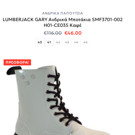
ΑΝΔΡΙΚΆ ΠΑΠΟΎΤΣΙΑ
LUMBERJACK GARY Ανδρικά Μποτάκια SMF3701-002
H01-CE035 Καφέ
Original price was: €116.00.
Η τρέχουσα τιμή είναι
€
116.00
€
46.00
40
41
42
43
44
45
ΠΡΟΣΦΟΡΆ!