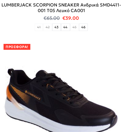
LUMBERJACK SCORPION SNEAKER Ανδρικά SMD4411-
001 Τ05 Λευκό CA001
Original price was: €65.00.
Η τρέχουσα τιμή είναι:
€
65.00
€
39.00
41
42
43
44
45
46
ΠΡΟΣΦΟΡΆ!