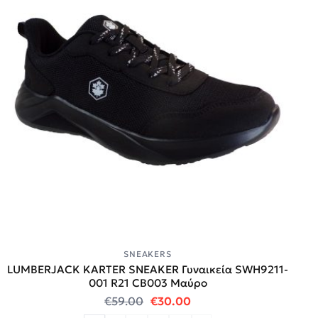
SNEAKERS
LUMBERJACK KARTER SNEAKER Γυναικεία SWH9211-
001 R21 CB003 Μαύρο
Original price was: €59.00.
Η τρέχουσα τιμή είναι:
€
59.00
€
30.00