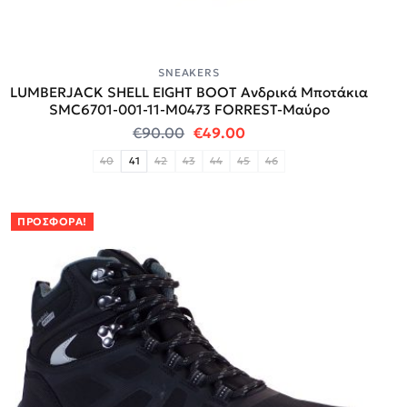
SNEAKERS
LUMBERJACK SHELL EIGHT BOOT Ανδρικά Μποτάκια
SMC6701-001-11-M0473 FORREST-Μαύρο
Original price was: €90.00.
Η τρέχουσα τιμή είναι:
€
90.00
€
49.00
40
41
42
43
44
45
46
ΠΡΟΣΦΟΡΆ!