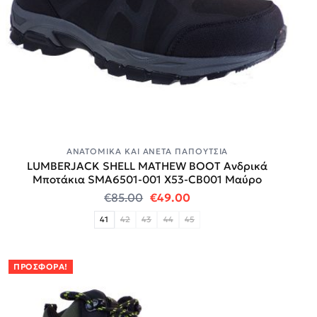
ΑΝΑΤΟΜΙΚΆ ΚΑΙ ΆΝΕΤΑ ΠΑΠΟΎΤΣΙΑ
LUMBERJACK SHELL MATHEW BOOT Ανδρικά
Μποτάκια SMA6501-001 X53-CB001 Μαύρο
Original price was: €85.00.
Η τρέχουσα τιμή είναι:
€
85.00
€
49.00
41
42
43
44
45
ΠΡΟΣΦΟΡΆ!