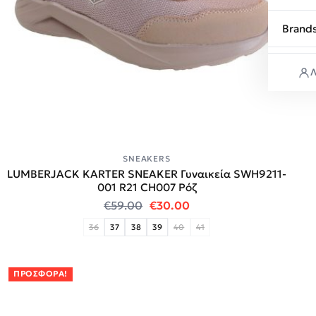
Brand
Λ
SNEAKERS
LUMBERJACK KARTER SNEAKER Γυναικεία SWH9211-
001 R21 CH007 Ρόζ
Original price was: €59.00.
Η τρέχουσα τιμή είναι:
€
59.00
€
30.00
36
37
38
39
40
41
ΠΡΟΣΦΟΡΆ!