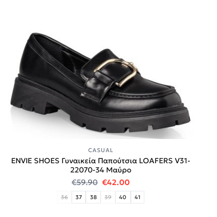
CASUAL
ENVIE SHOES Γυναικεία Παπούτσια LOAFERS V31-
22070-34 Μαύρο
Original price was: €59.90.
Η τρέχουσα τιμή είναι:
€
59.90
€
42.00
36
37
38
39
40
41