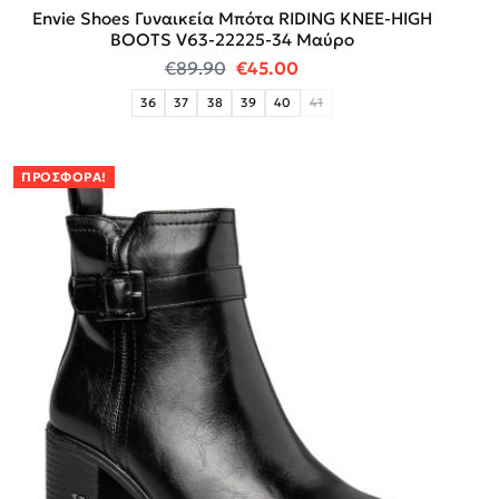
Envie Shoes Γυναικεία Μπότα RIDING KNEE-HIGH
BOOTS V63-22225-34 Μαύρο
Original price was: €89.90.
Η τρέχουσα τιμή είναι:
€
89.90
€
45.00
36
37
38
39
40
41
ΠΡΟΣΦΟΡΆ!