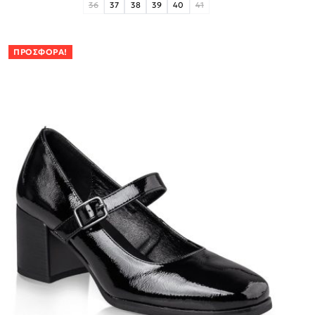
36
37
38
39
40
41
ΠΡΟΣΦΟΡΆ!