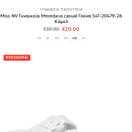
ΓΥΝΑΙΚΕΊΑ ΠΑΠΟΎΤΣΙΑ
Miss NV Γυναικεία Μποτάκια casual Γούνα S41-20479-26
Κάμελ
Original price was: €39.90.
Η τρέχουσα τιμή είναι:
€
39.90
€
20.00
36
37
38
39
40
41
ΠΡΟΣΦΟΡΆ!