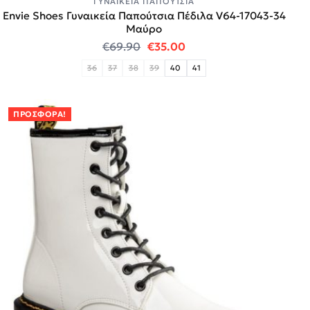
ΓΥΝΑΙΚΕΊΑ ΠΑΠΟΎΤΣΙΑ
Envie Shoes Γυναικεία Παπούτσια Πέδιλα V64-17043-34
Mαύρο
Original price was: €69.90.
Η τρέχουσα τιμή είναι:
€
69.90
€
35.00
36
37
38
39
40
41
ΠΡΟΣΦΟΡΆ!