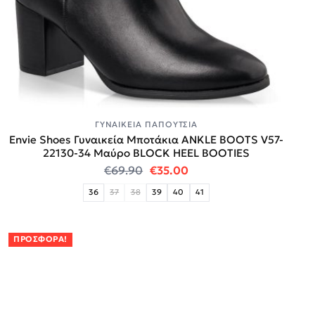
ΓΥΝΑΙΚΕΊΑ ΠΑΠΟΎΤΣΙΑ
Envie Shoes Γυναικεία Μποτάκια ANKLE BOOTS V57-
22130-34 Μαύρο BLOCK HEEL BOOTIES
Original price was: €69.90.
Η τρέχουσα τιμή είναι:
€
69.90
€
35.00
36
37
38
39
40
41
ΠΡΟΣΦΟΡΆ!