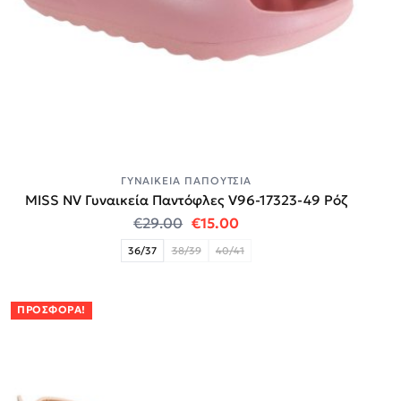
ΓΥΝΑΙΚΕΊΑ ΠΑΠΟΎΤΣΙΑ
MISS NV Γυναικεία Παντόφλες V96-17323-49 Ρόζ
Original price was: €29.00.
Η τρέχουσα τιμή είναι:
€
29.00
€
15.00
36/37
38/39
40/41
ΠΡΟΣΦΟΡΆ!