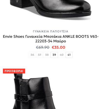
ΓΥΝΑΙΚΕΊΑ ΠΑΠΟΎΤΣΙΑ
Envie Shoes Γυναικεία Μποτάκια ANKLE BOOTS V63-
22203-34 Μαύρο
Original price was: €69.90.
Η τρέχουσα τιμή είναι:
€
69.90
€
35.00
36
37
38
39
40
41
ΠΡΟΣΦΟΡΆ!