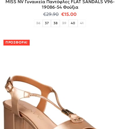
MISS NV Γυναικεία Παντόφλες FLAT SANDALS V96-
19086-54 Φούξια
Original price was: €29.90.
Η τρέχουσα τιμή είναι:
€
29.90
€
15.00
36
37
38
39
40
41
ΠΡΟΣΦΟΡΆ!