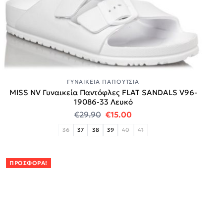
ΓΥΝΑΙΚΕΊΑ ΠΑΠΟΎΤΣΙΑ
MISS NV Γυναικεία Παντόφλες FLAT SANDALS V96-
19086-33 Λευκό
Original price was: €29.90.
Η τρέχουσα τιμή είναι:
€
29.90
€
15.00
36
37
38
39
40
41
ΠΡΟΣΦΟΡΆ!