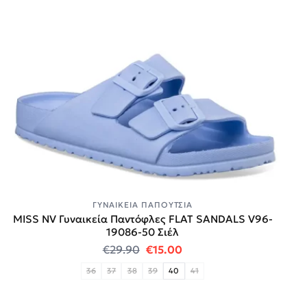
ΓΥΝΑΙΚΕΊΑ ΠΑΠΟΎΤΣΙΑ
MISS NV Γυναικεία Παντόφλες FLAT SANDALS V96-
19086-50 Σιέλ
Original price was: €29.90.
Η τρέχουσα τιμή είναι:
€
29.90
€
15.00
36
37
38
39
40
41