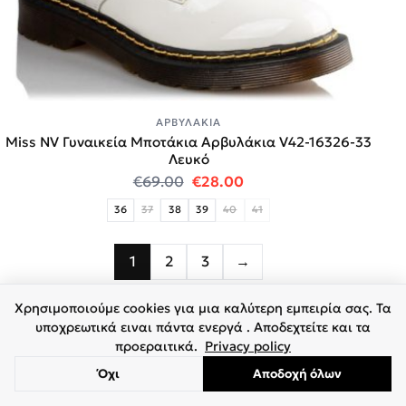
ΑΡΒΥΛΆΚΙΑ
Miss NV Γυναικεία Μποτάκια Αρβυλάκια V42-16326-33
Λευκό
Original price was: €69.00.
Η τρέχουσα τιμή είναι:
€
69.00
€
28.00
36
37
38
39
40
41
1
2
3
→
Χρησιμοποιούμε cookies για μια καλύτερη εμπειρία σας. Τα
υποχρεωτικά ειναι πάντα ενεργά . Αποδεχτείτε και τα
προεραιτικά.
Privacy policy
Όχι
Αποδοχή όλων