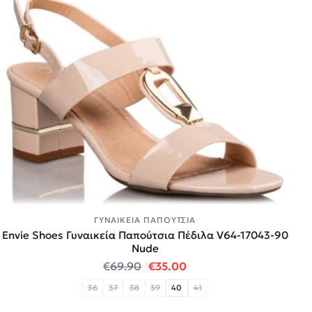
ΓΥΝΑΙΚΕΊΑ ΠΑΠΟΎΤΣΙΑ
Envie Shoes Γυναικεία Παπούτσια Πέδιλα V64-17043-90
Nude
Original price was: €69.90.
Η τρέχουσα τιμή είναι:
€
69.90
€
35.00
36
37
38
39
40
41