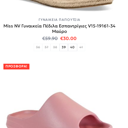
ΓΥΝΑΙΚΕΊΑ ΠΑΠΟΎΤΣΙΑ
Miss NV Γυναικεία Πέδιλα Εσπαντρίγιες V15-19161-34
Mαύρο
Original price was: €59.90.
Η τρέχουσα τιμή είναι:
€
59.90
€
30.00
36
37
38
39
40
41
ΠΡΟΣΦΟΡΆ!