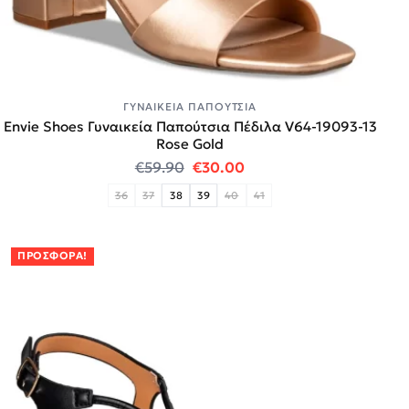
ΓΥΝΑΙΚΕΊΑ ΠΑΠΟΎΤΣΙΑ
Envie Shoes Γυναικεία Παπούτσια Πέδιλα V64-19093-13
Rose Gold
Original price was: €59.90.
Η τρέχουσα τιμή είναι:
€
59.90
€
30.00
36
37
38
39
40
41
ΠΡΟΣΦΟΡΆ!