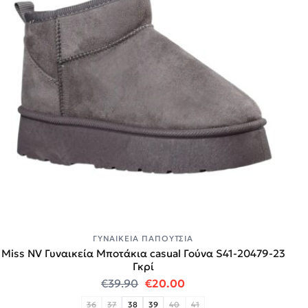
ΓΥΝΑΙΚΕΊΑ ΠΑΠΟΎΤΣΙΑ
Miss NV Γυναικεία Μποτάκια casual Γούνα S41-20479-23
Γκρί
Original price was: €39.90.
Η τρέχουσα τιμή είναι:
€
39.90
€
20.00
36
37
38
39
40
41