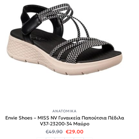
ΑΝΑΤΟΜΙΚΆ
Envie Shoes – MISS NV Γυναικεία Παπούτσια Πέδιλα
V37-23200-34 Μαύρο
Original price was: €49.90.
Η τρέχουσα τιμή είναι:
€
49.90
€
29.00