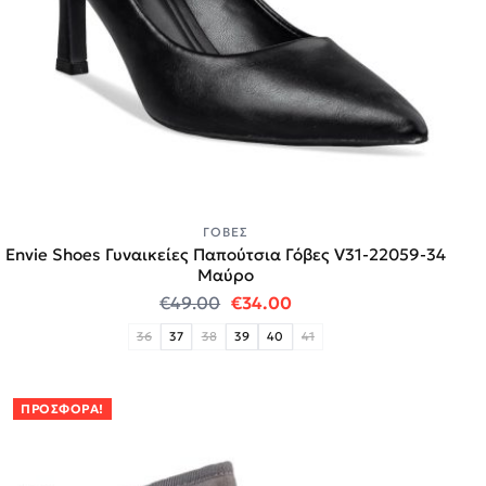
ΓΌΒΕΣ
Envie Shoes Γυναικείες Παπούτσια Γόβες V31-22059-34
Μαύρο
Original price was: €49.00.
Η τρέχουσα τιμή είναι:
€
49.00
€
34.00
36
37
38
39
40
41
ΠΡΟΣΦΟΡΆ!