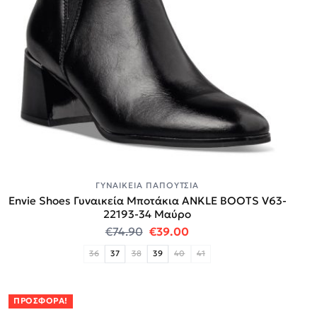
ΓΥΝΑΙΚΕΊΑ ΠΑΠΟΎΤΣΙΑ
Envie Shoes Γυναικεία Μποτάκια ANKLE BOOTS V63-
22193-34 Μαύρο
Original price was: €74.90.
Η τρέχουσα τιμή είναι:
€
74.90
€
39.00
36
37
38
39
40
41
ΠΡΟΣΦΟΡΆ!