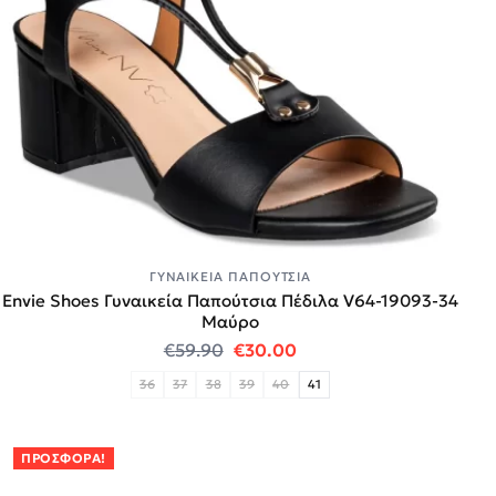
ΓΥΝΑΙΚΕΊΑ ΠΑΠΟΎΤΣΙΑ
Envie Shoes Γυναικεία Παπούτσια Πέδιλα V64-19093-34
Mαύρο
Original price was: €59.90.
Η τρέχουσα τιμή είναι:
€
59.90
€
30.00
36
37
38
39
40
41
ΠΡΟΣΦΟΡΆ!