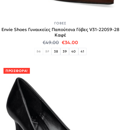
ΓΌΒΕΣ
Envie Shoes Γυναικείες Παπούτσια Γόβες V31-22059-28
Καφέ
Original price was: €49.00.
Η τρέχουσα τιμή είναι:
€
49.00
€
34.00
36
37
38
39
40
41
ΠΡΟΣΦΟΡΆ!