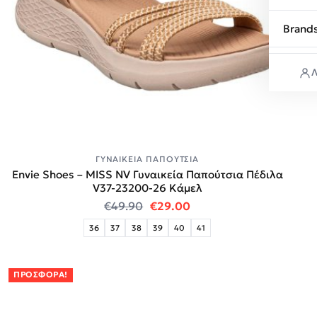
Brand
Λ
ΓΥΝΑΙΚΕΊΑ ΠΑΠΟΎΤΣΙΑ
Envie Shoes – MISS NV Γυναικεία Παπούτσια Πέδιλα
V37-23200-26 Κάμελ
Original price was: €49.90.
Η τρέχουσα τιμή είναι:
€
49.90
€
29.00
36
37
38
39
40
41
ΠΡΟΣΦΟΡΆ!