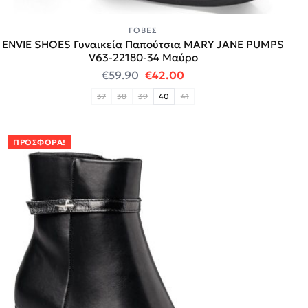
ΓΌΒΕΣ
ENVIE SHOES Γυναικεία Παπούτσια MARY JANE PUMPS
V63-22180-34 Μαύρο
Original price was: €59.90.
Η τρέχουσα τιμή είναι:
€
59.90
€
42.00
37
38
39
40
41
ΠΡΟΣΦΟΡΆ!