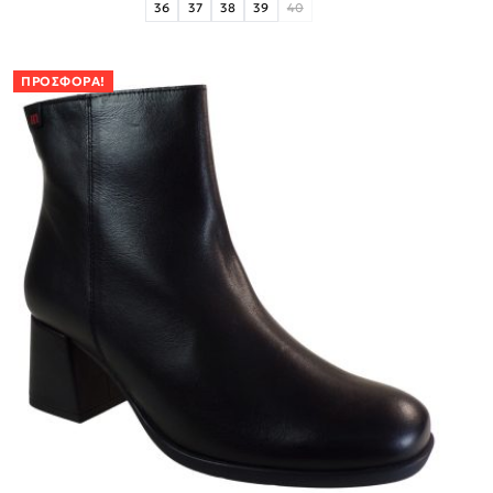
36
37
38
39
40
ΠΡΟΣΦΟΡΆ!