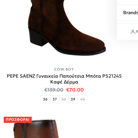
Brand
Λ
COW BOY
PEPE SAENZ Γυναικεία Παπούτσια Μπότα PS21245
Καφέ Δέρμα
Original price was: €139.00.
Η τρέχουσα τιμή είναι
€
139.00
€
70.00
36
37
38
39
40
ΠΡΟΣΦΟΡΆ!