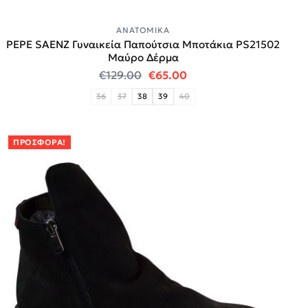
ΑΝΑΤΟΜΙΚΆ
PEPE SAENZ Γυναικεία Παπούτσια Μποτάκια PS21502
Μαύρο Δέρμα
Original price was: €129.00.
Η τρέχουσα τιμή είναι
€
129.00
€
65.00
36
37
38
39
40
ΠΡΟΣΦΟΡΆ!