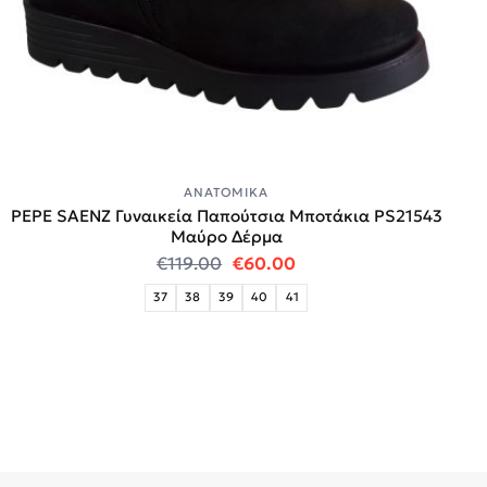
ΑΝΑΤΟΜΙΚΆ
PEPE SAENZ Γυναικεία Παπούτσια Μποτάκια PS21543
Μαύρο Δέρμα
Original price was: €119.00.
Η τρέχουσα τιμή είναι
€
119.00
€
60.00
37
38
39
40
41