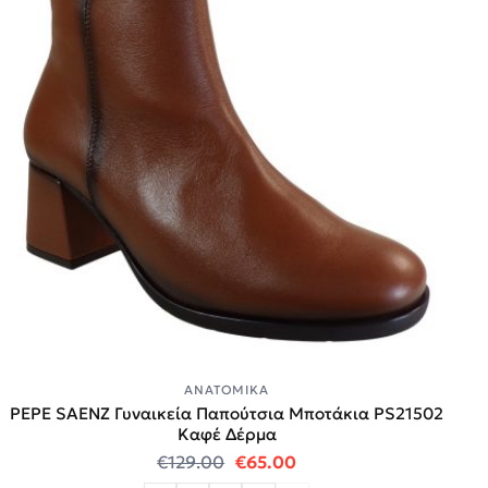
ΑΝΑΤΟΜΙΚΆ
PEPE SAENZ Γυναικεία Παπούτσια Μποτάκια PS21502
Καφέ Δέρμα
Original price was: €129.00.
Η τρέχουσα τιμή είναι
€
129.00
€
65.00