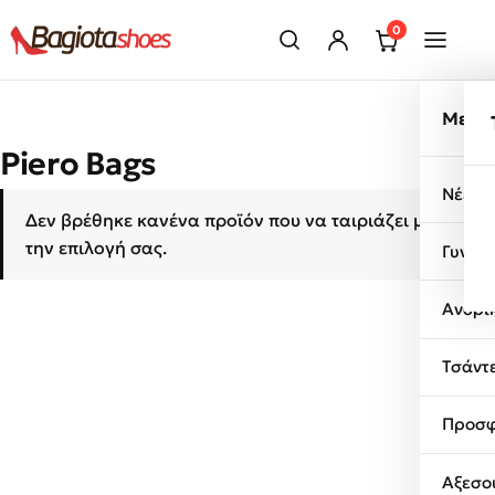
Μετάβαση στο περιεχόμενο
0
Μενο
Piero Bags
Νέες 
Δεν βρέθηκε κανένα προϊόν που να ταιριάζει με
την επιλογή σας.
Γυναι
Ανδρι
Τσάντ
Προσφ
Αξεσο