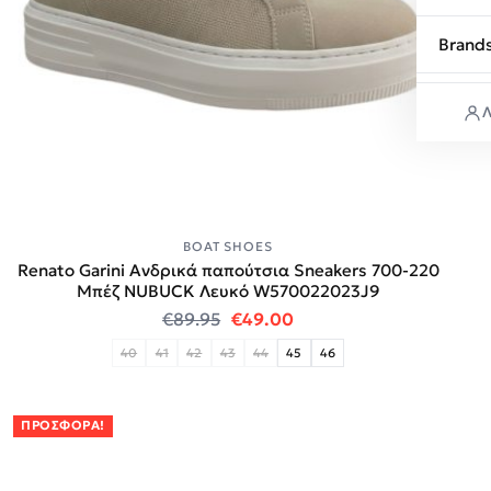
Brand
Λ
BOAT SHOES
Renato Garini Ανδρικά παπούτσια Sneakers 700-220
Μπέζ NUBUCK Λευκό W570022023J9
Original price was: €89.95.
Η τρέχουσα τιμή είναι:
€
89.95
€
49.00
40
41
42
43
44
45
46
ΠΡΟΣΦΟΡΆ!