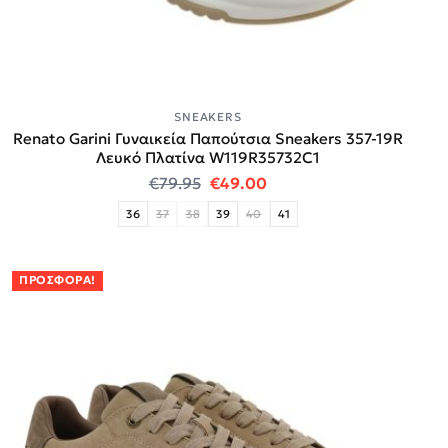
SNEAKERS
Renato Garini Γυναικεία Παπούτσια Sneakers 357-19R
Λευκό Πλατίνα W119R35732C1
Original price was: €79.95.
Η τρέχουσα τιμή είναι:
€
79.95
€
49.00
36
37
38
39
40
41
ΠΡΟΣΦΟΡΆ!