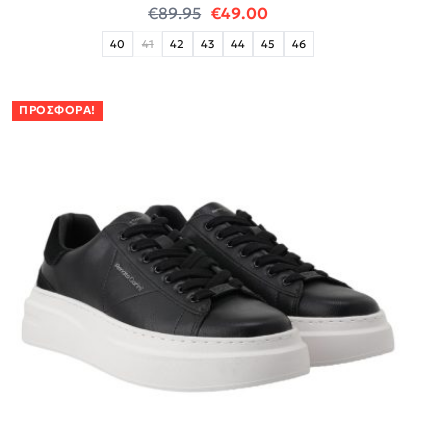
Original price was: €89.95.
Η τρέχουσα τιμή είναι:
€
89.95
€
49.00
40
41
42
43
44
45
46
ΠΡΟΣΦΟΡΆ!