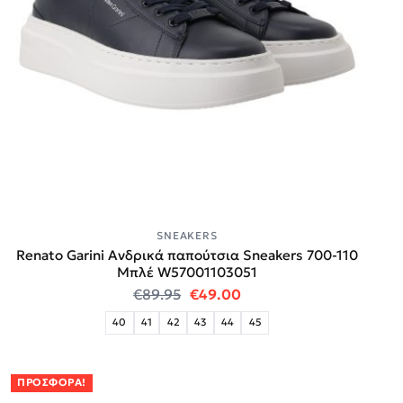
SNEAKERS
Renato Garini Ανδρικά παπούτσια Sneakers 700-110
Μπλέ W57001103051
Original price was: €89.95.
Η τρέχουσα τιμή είναι:
€
89.95
€
49.00
40
41
42
43
44
45
ΠΡΟΣΦΟΡΆ!