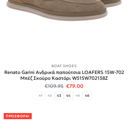
BOAT SHOES
Renato Garini Ανδρικά παπούτσια LOAFERS 15W-702
Μπέζ Σκούρο Καστόρι W515W702138Z
Original price was: €109.95.
Η τρέχουσα τιμή είναι
€
109.95
€
79.00
41
42
43
44
45
46
ΠΡΟΣΦΟΡΆ!