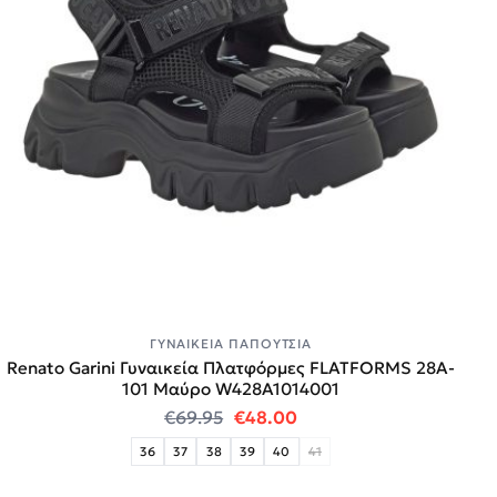
ΓΥΝΑΙΚΕΊΑ ΠΑΠΟΎΤΣΙΑ
Renato Garini Γυναικεία Πλατφόρμες FLATFORMS 28A-
101 Μαύρο W428A1014001
Original price was: €69.95.
Η τρέχουσα τιμή είναι:
€
69.95
€
48.00
36
37
38
39
40
41