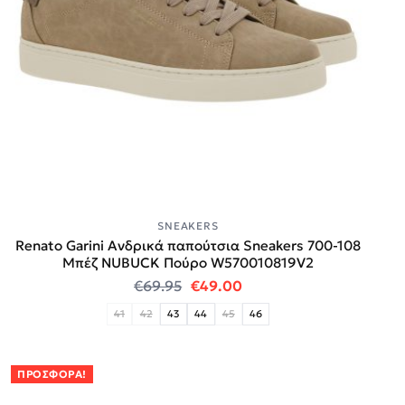
SNEAKERS
Renato Garini Ανδρικά παπούτσια Sneakers 700-108
Μπέζ NUBUCK Πούρο W570010819V2
Original price was: €69.95.
Η τρέχουσα τιμή είναι:
€
69.95
€
49.00
41
42
43
44
45
46
ΠΡΟΣΦΟΡΆ!