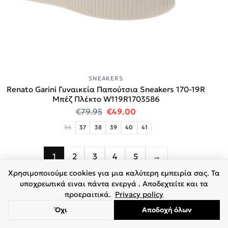
SNEAKERS
Renato Garini Γυναικεία Παπούτσια Sneakers 170-19R
Μπέζ Πλέκτο W119R1703586
Original price was: €79.95.
Η τρέχουσα τιμή είναι:
€
79.95
€
49.00
36
37
38
39
40
41
1
2
3
4
5
→
Χρησιμοποιούμε cookies για μια καλύτερη εμπειρία σας. Τα
υποχρεωτικά ειναι πάντα ενεργά . Αποδεχτείτε και τα
προεραιτικά.
Privacy policy
Όχι
Αποδοχή όλων