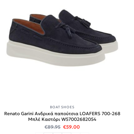
BOAT SHOES
Renato Garini Ανδρικά παπούτσια LOAFERS 700-268
Μπλέ Καστόρι W57002682054
Original price was: €89.95.
Η τρέχουσα τιμή είναι:
€
89.95
€
59.00