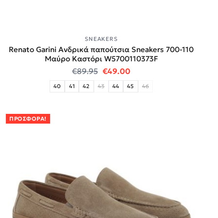
SNEAKERS
Renato Garini Ανδρικά παπούτσια Sneakers 700-110
Μαύρο Καστόρι W5700110373F
Original price was: €89.95.
Η τρέχουσα τιμή είναι:
€
89.95
€
49.00
40
41
42
43
44
45
46
ΠΡΟΣΦΟΡΆ!