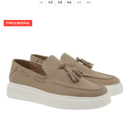
41
42
43
44
45
46
ΠΡΟΣΦΟΡΆ!