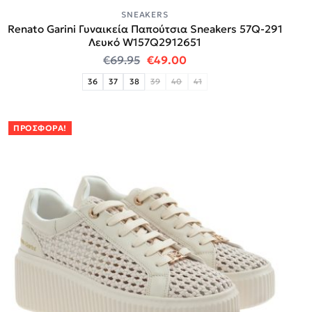
SNEAKERS
Renato Garini Γυναικεία Παπούτσια Sneakers 57Q-291
Λευκό W157Q2912651
Original price was: €69.95.
Η τρέχουσα τιμή είναι:
€
69.95
€
49.00
36
37
38
39
40
41
ΠΡΟΣΦΟΡΆ!