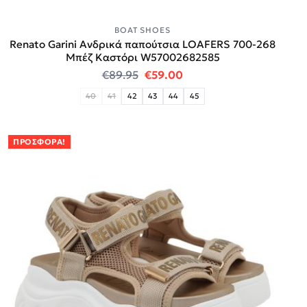
BOAT SHOES
Renato Garini Ανδρικά παπούτσια LOAFERS 700-268
Μπέζ Καστόρι W57002682585
Original price was: €89.95.
Η τρέχουσα τιμή είναι:
€
89.95
€
59.00
40
41
42
43
44
45
ΠΡΟΣΦΟΡΆ!