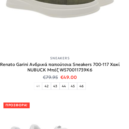
SNEAKERS
Renato Garini Ανδρικά παπούτσια Sneakers 700-117 Χακί
NUBUCK Μπέζ W570011739K6
Original price was: €79.95.
Η τρέχουσα τιμή είναι:
€
79.95
€
49.00
41
42
43
44
45
46
ΠΡΟΣΦΟΡΆ!