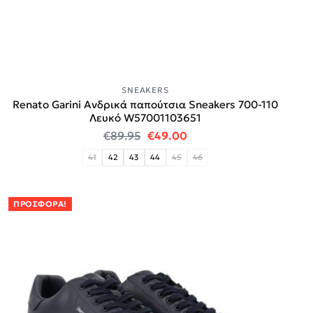
SNEAKERS
Renato Garini Ανδρικά παπούτσια Sneakers 700-110
Λευκό W57001103651
Original price was: €89.95.
Η τρέχουσα τιμή είναι:
€
89.95
€
49.00
41
42
43
44
45
46
ΠΡΟΣΦΟΡΆ!