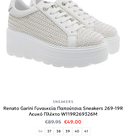
SNEAKERS
Renato Garini Γυναικεία Παπούτσια Sneakers 269-19R
Λευκό Πλέκτο W119R269326M
Original price was: €89.95.
Η τρέχουσα τιμή είναι:
€
89.95
€
49.00
36
37
38
39
40
41