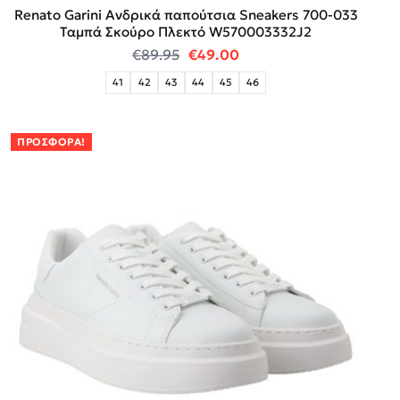
Renato Garini Ανδρικά παπούτσια Sneakers 700-033
Ταμπά Σκούρο Πλεκτό W570003332J2
Original price was: €89.95.
Η τρέχουσα τιμή είναι:
€
89.95
€
49.00
41
42
43
44
45
46
ΠΡΟΣΦΟΡΆ!