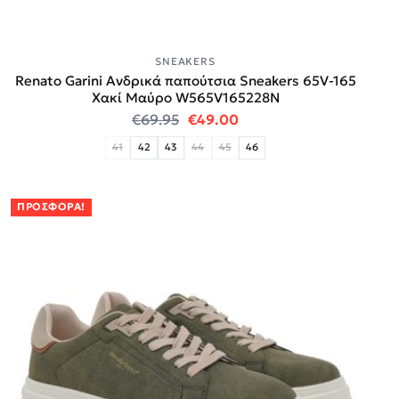
SNEAKERS
Renato Garini Ανδρικά παπούτσια Sneakers 65V-165
Χακί Μαύρο W565V165228N
Original price was: €69.95.
Η τρέχουσα τιμή είναι:
€
69.95
€
49.00
41
42
43
44
45
46
ΠΡΟΣΦΟΡΆ!