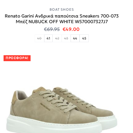
BOAT SHOES
Renato Garini Ανδρικά παπούτσια Sneakers 700-073
Μπέζ NUBUCK OFF WHITE W570007327J7
Original price was: €69.95.
Η τρέχουσα τιμή είναι:
€
69.95
€
49.00
40
41
42
43
44
45
ΠΡΟΣΦΟΡΆ!