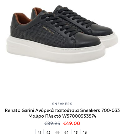
SNEAKERS
Renato Garini Ανδρικά παπούτσια Sneakers 700-033
Μαύρο Πλεκτό W57000333574
Original price was: €89.95.
Η τρέχουσα τιμή είναι:
€
89.95
€
49.00
41
42
43
44
45
46