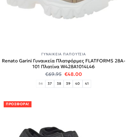
ΓΥΝΑΙΚΕΊΑ ΠΑΠΟΎΤΣΙΑ
Renato Garini Γυναικεία Πλατφόρμες FLATFORMS 28A-
101 Πλατίνα W428A1014L46
Original price was: €69.95.
Η τρέχουσα τιμή είναι:
€
69.95
€
48.00
36
37
38
39
40
41
ΠΡΟΣΦΟΡΆ!