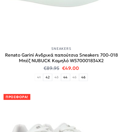
SNEAKERS
Renato Garini Ανδρικά παπούτσια Sneakers 700-018
Μπέζ NUBUCK Καμηλό W570001834X2
Original price was: €89.95.
Η τρέχουσα τιμή είναι:
€
89.95
€
49.00
41
42
43
44
45
46
ΠΡΟΣΦΟΡΆ!