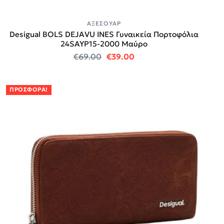
ΑΞΕΣΟΥΆΡ
Desigual BOLS DEJAVU INES Γυναικεία Πορτοφόλια
24SAYP15-2000 Μαύρο
Original price was: €69.00.
Η τρέχουσα τιμή είναι:
€
69.00
€
39.00
ΠΡΟΣΦΟΡΆ!