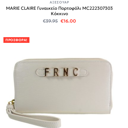
ΑΞΕΣΟΥΆΡ
MARIE CLAIRE Γυναικείο Πορτοφόλι MC222307303
Κόκκινο
Original price was: €39.95.
Η τρέχουσα τιμή είναι:
€
39.95
€
16.00
ΠΡΟΣΦΟΡΆ!