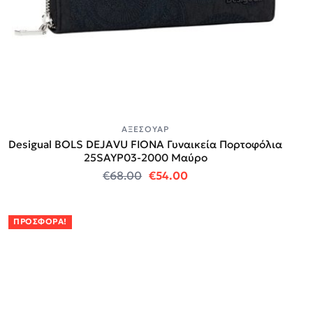
ΑΞΕΣΟΥΆΡ
Desigual BOLS DEJAVU FIONA Γυναικεία Πορτοφόλια
25SAYP03-2000 Μαύρο
Original price was: €68.00.
Η τρέχουσα τιμή είναι:
€
68.00
€
54.00
ΠΡΟΣΦΟΡΆ!