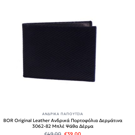
ΑΝΔΡΙΚΆ ΠΑΠΟΎΤΣΙΑ
BOR Original Leather Ανδρικά Πορτοφόλια Δερμάτινα
3062-82 Μπλέ Ψάθα Δέρμα
Original price was: €49.00.
Η τρέχουσα τιμή είναι:
€
49.00
€
39.00