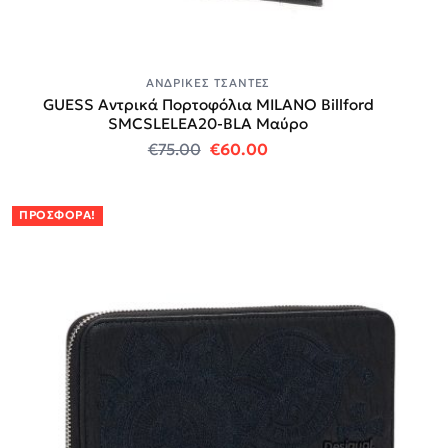
ΑΝΔΡΙΚΈΣ ΤΣΆΝΤΕΣ
GUESS Αντρικά Πορτοφόλια MILANO Billford
SMCSLELEA20-BLA Μαύρο
Original price was: €75.00.
Η τρέχουσα τιμή είναι:
€
75.00
€
60.00
ΠΡΟΣΦΟΡΆ!