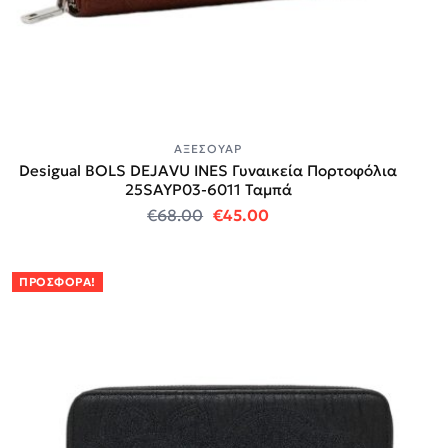
ΑΞΕΣΟΥΆΡ
Desigual BOLS DEJAVU INES Γυναικεία Πορτοφόλια
25SAYP03-6011 Ταμπά
Original price was: €68.00.
Η τρέχουσα τιμή είναι:
€
68.00
€
45.00
ΠΡΟΣΦΟΡΆ!