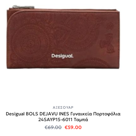
ΑΞΕΣΟΥΆΡ
Desigual BOLS DEJAVU INES Γυναικεία Πορτοφόλια
24SAYP15-6011 Ταμπά
Original price was: €69.00.
Η τρέχουσα τιμή είναι:
€
69.00
€
59.00