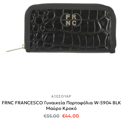
ΑΞΕΣΟΥΆΡ
FRNC FRANCESCO Γυναικεία Πορτοφόλια W-5904 BLK
Μαύρο Κροκό
Original price was: €55.00.
Η τρέχουσα τιμή είναι:
€
55.00
€
44.00