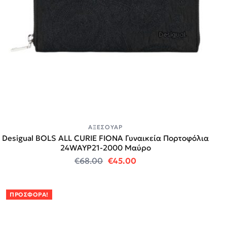
ΑΞΕΣΟΥΆΡ
Desigual BOLS ALL CURIE FIONA Γυναικεία Πορτοφόλια
24WAYP21-2000 Μαύρο
Original price was: €68.00.
Η τρέχουσα τιμή είναι:
€
68.00
€
45.00
ΠΡΟΣΦΟΡΆ!