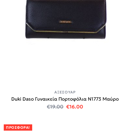
ΑΞΕΣΟΥΆΡ
Duki Daso Γυναικεία Πορτοφόλια N1773 Μαύρο
Original price was: €19.00.
Η τρέχουσα τιμή είναι:
€
19.00
€
16.00
ΠΡΟΣΦΟΡΆ!