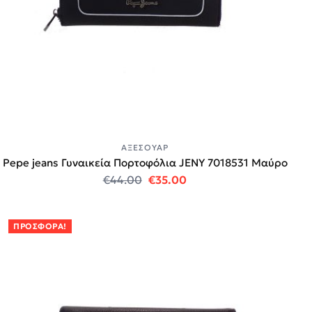
ΑΞΕΣΟΥΆΡ
Pepe jeans Γυναικεία Πορτοφόλια JENY 7018531 Μαύρο
Original price was: €44.00.
Η τρέχουσα τιμή είναι:
€
44.00
€
35.00
ΠΡΟΣΦΟΡΆ!