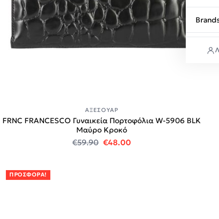
Brand
Λ
ΑΞΕΣΟΥΆΡ
FRNC FRANCESCO Γυναικεία Πορτοφόλια W-5906 BLK
Μαύρο Κροκό
Original price was: €59.90.
Η τρέχουσα τιμή είναι:
€
59.90
€
48.00
ΠΡΟΣΦΟΡΆ!