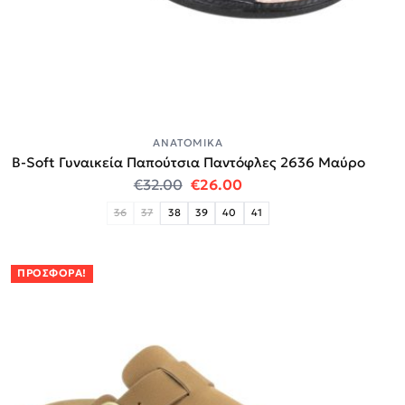
ΑΝΑΤΟΜΙΚΆ
B-Soft Γυναικεία Παπούτσια Παντόφλες 2636 Μαύρο
Original price was: €32.00.
Η τρέχουσα τιμή είναι:
€
32.00
€
26.00
36
37
38
39
40
41
ΠΡΟΣΦΟΡΆ!