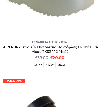
ΓΥΝΑΙΚΕΊΑ ΠΑΠΟΎΤΣΙΑ
SUPERDRY Γυναιεία Παπούτσια Παντόφλες Σαμπό Pura
Moqs TXS2442 Μπέζ
Original price was: €39.00.
Η τρέχουσα τιμή είναι:
€
39.00
€
20.00
36/37
38/39
40/41
ΠΡΟΣΦΟΡΆ!