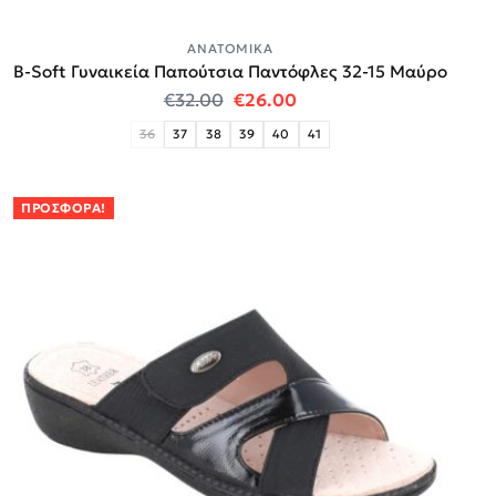
ΑΝΑΤΟΜΙΚΆ
B-Soft Γυναικεία Παπούτσια Παντόφλες 32-15 Μαύρο
Original price was: €32.00.
Η τρέχουσα τιμή είναι:
€
32.00
€
26.00
36
37
38
39
40
41
ΠΡΟΣΦΟΡΆ!