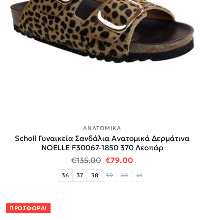
ΑΝΑΤΟΜΙΚΆ
Scholl Γυναικεία Σανδάλια Ανατομικά Δερμάτινα
NOELLE F30067-1850 370 Λεοπάρ
Original price was: €135.00.
Η τρέχουσα τιμή είναι
€
135.00
€
79.00
36
37
38
39
40
41
ΠΡΟΣΦΟΡΆ!