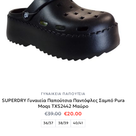
ΓΥΝΑΙΚΕΊΑ ΠΑΠΟΎΤΣΙΑ
SUPERDRY Γυναιεία Παπούτσια Παντόφλες Σαμπό Pura
Moqs TXS2442 Μαύρο
Original price was: €39.00.
Η τρέχουσα τιμή είναι:
€
39.00
€
20.00
36/37
38/39
40/41