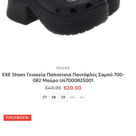
MULES
EXE Shoes Γυναιεία Παπούτσια Παντόφλες Σαμπό 700-
082 Mαύρο U47000825001
Original price was: €49.95.
Η τρέχουσα τιμή είναι:
€
49.95
€
20.00
37
38
39
40
41
ΠΡΟΣΦΟΡΆ!