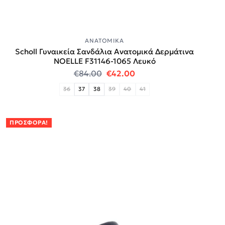
ΑΝΑΤΟΜΙΚΆ
Scholl Γυναικεία Σανδάλια Ανατομικά Δερμάτινα
NOELLE F31146-1065 Λευκό
Original price was: €84.00.
Η τρέχουσα τιμή είναι:
€
84.00
€
42.00
36
37
38
39
40
41
ΠΡΟΣΦΟΡΆ!