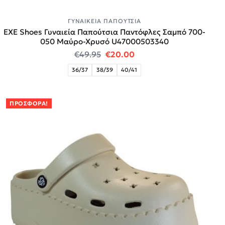
ΓΥΝΑΙΚΕΊΑ ΠΑΠΟΎΤΣΙΑ
EXE Shoes Γυναιεία Παπούτσια Παντόφλες Σαμπό 700-
050 Mαύρο-Χρυσό U47000503340
Original price was: €49.95.
Η τρέχουσα τιμή είναι:
€
49.95
€
20.00
36/37
38/39
40/41
ΠΡΟΣΦΟΡΆ!