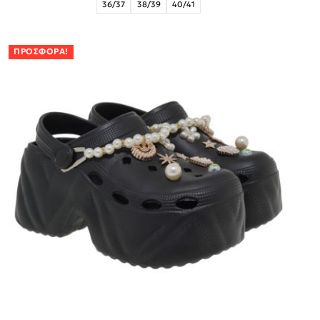
36/37
38/39
40/41
ΠΡΟΣΦΟΡΆ!