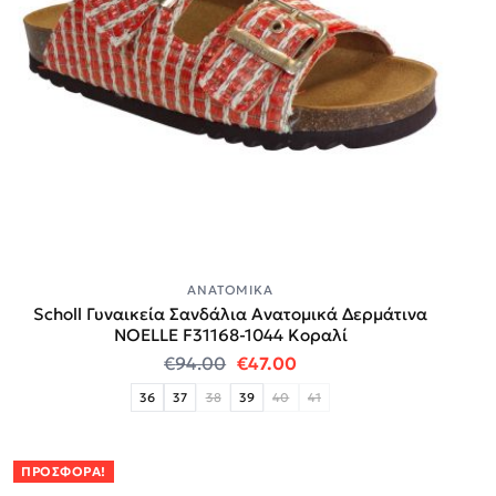
ΑΝΑΤΟΜΙΚΆ
Scholl Γυναικεία Σανδάλια Ανατομικά Δερμάτινα
NOELLE F31168-1044 Κοραλί
Original price was: €94.00.
Η τρέχουσα τιμή είναι:
€
94.00
€
47.00
36
37
38
39
40
41
ΠΡΟΣΦΟΡΆ!