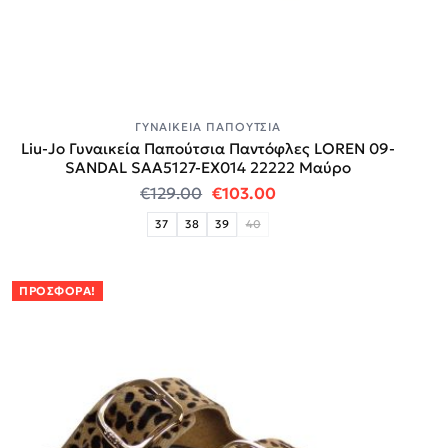
ΓΥΝΑΙΚΕΊΑ ΠΑΠΟΎΤΣΙΑ
Liu-Jo Γυναικεία Παπούτσια Παντόφλες LOREN 09-
SANDAL SAA5127-EX014 22222 Μαύρο
Original price was: €129.00.
Η τρέχουσα τιμή είναι
€
129.00
€
103.00
37
38
39
40
ΠΡΟΣΦΟΡΆ!