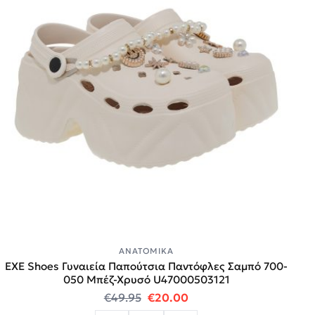
ΑΝΑΤΟΜΙΚΆ
EXE Shoes Γυναιεία Παπούτσια Παντόφλες Σαμπό 700-
050 Mπέζ-Χρυσό U47000503121
Original price was: €49.95.
Η τρέχουσα τιμή είναι:
€
49.95
€
20.00