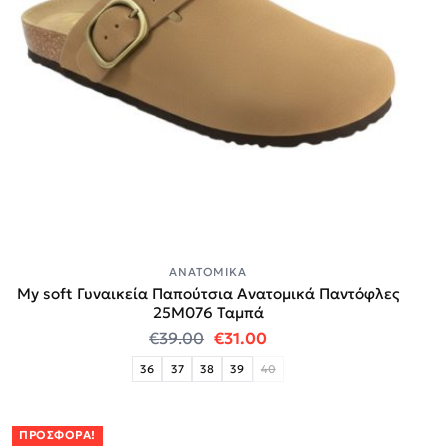
ΑΝΑΤΟΜΙΚΆ
My soft Γυναικεία Παπούτσια Ανατομικά Παντόφλες
25M076 Ταμπά
Original price was: €39.00.
Η τρέχουσα τιμή είναι:
€
39.00
€
31.00
36
37
38
39
40
ΠΡΟΣΦΟΡΆ!