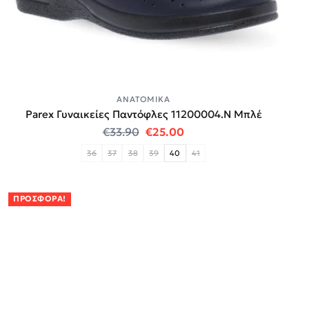
ΑΝΑΤΟΜΙΚΆ
Parex Γυναικείες Παντόφλες 11200004.N Μπλέ
Original price was: €33.90.
Η τρέχουσα τιμή είναι:
€
33.90
€
25.00
36
37
38
39
40
41
ΠΡΟΣΦΟΡΆ!