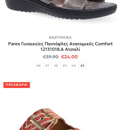
ΑΝΑΤΟΜΙΚΆ
Parex Γυναικείες Παντόφλες Ανατομικές Comfort
12131018.A Ατσαλί
Original price was: €39.90.
Η τρέχουσα τιμή είναι:
€
39.90
€
24.00
36
37
38
39
40
41
ΠΡΟΣΦΟΡΆ!