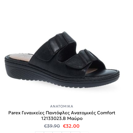
ΑΝΑΤΟΜΙΚΆ
Parex Γυναικείες Παντόφλες Ανατομικές Comfort
12133023.B Μαύρο
Original price was: €39.90.
Η τρέχουσα τιμή είναι:
€
39.90
€
32.00