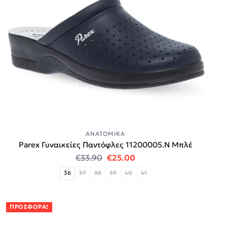
ΑΝΑΤΟΜΙΚΆ
Parex Γυναικείες Παντόφλες 11200005.N Μπλέ
Original price was: €33.90.
Η τρέχουσα τιμή είναι:
€
33.90
€
25.00
36
37
38
39
40
41
ΠΡΟΣΦΟΡΆ!