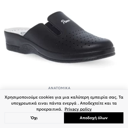
ΑΝΑΤΟΜΙΚΆ
Parex Γυναικείες Παντόφλες 11200004.B Μαύρο
Χρησιμοποιούμε cookies για μια καλύτερη εμπειρία σας. Τα
Original price was: €33.90.
Η τρέχουσα τιμή είναι:
€
33.90
€
25.00
υποχρεωτικά ειναι πάντα ενεργά . Αποδεχτείτε και τα
προεραιτικά.
Privacy policy
36
37
38
39
40
41
Όχι
Αποδοχή όλων
1
2
→