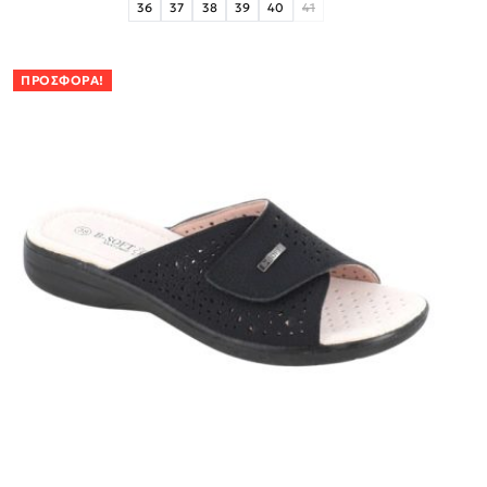
36
37
38
39
40
41
ΠΡΟΣΦΟΡΆ!