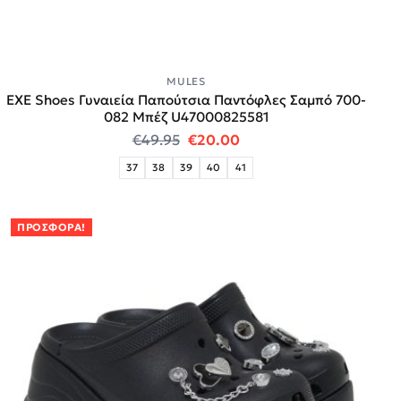
MULES
EXE Shoes Γυναιεία Παπούτσια Παντόφλες Σαμπό 700-
082 Μπέζ U47000825581
Original price was: €49.95.
Η τρέχουσα τιμή είναι:
€
49.95
€
20.00
37
38
39
40
41
ΠΡΟΣΦΟΡΆ!