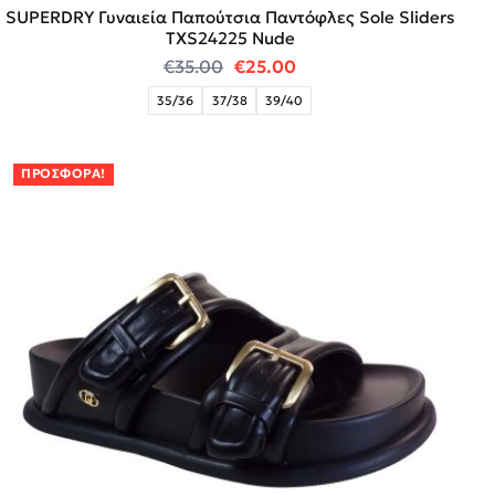
SUPERDRY Γυναιεία Παπούτσια Παντόφλες Sole Sliders
TXS24225 Nude
Original price was: €35.00.
Η τρέχουσα τιμή είναι:
€
35.00
€
25.00
35/36
37/38
39/40
ΠΡΟΣΦΟΡΆ!