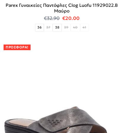
Parex Γυναικείες Παντόφλες Clog Luofu 11929022.B
Μαύρο
Original price was: €32.90.
Η τρέχουσα τιμή είναι:
€
32.90
€
20.00
36
37
38
39
40
41
ΠΡΟΣΦΟΡΆ!