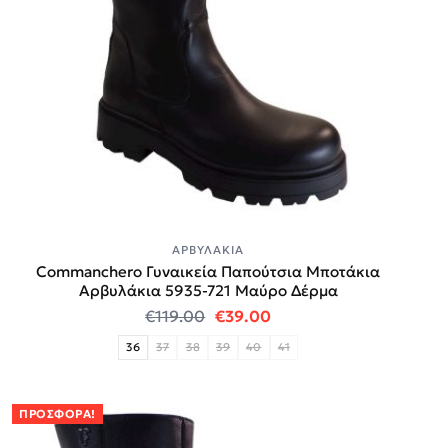
ΑΡΒΥΛΆΚΙΑ
Commanchero Γυναικεία Παπούτσια Μποτάκια
Αρβυλάκια 5935-721 Μαύρο Δέρμα
Original price was: €119.00.
Η τρέχουσα τιμή είναι:
€
119.00
€
39.00
36
37
38
39
40
41
ΠΡΟΣΦΟΡΆ!