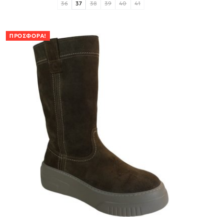
36
37
38
39
40
41
ΠΡΟΣΦΟΡΆ!