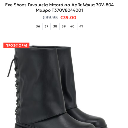
Exe Shoes Γυναικεία Μποτάκια Αρβυλάκια 70V-804
Μαύρο T370V8044001
Original price was: €99.95.
Η τρέχουσα τιμή είναι:
€
99.95
€
39.00
36
37
38
39
40
41
ΠΡΟΣΦΟΡΆ!