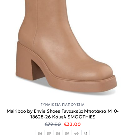
ΓΥΝΑΙΚΕΊΑ ΠΑΠΟΎΤΣΙΑ
Mairiboo by Envie Shoes Γυναικεία Mποτάκια M10-
18628-26 Κάμελ SMOOTHIES
Original price was: €79.90.
Η τρέχουσα τιμή είναι:
€
79.90
€
32.00
36
37
38
39
40
41