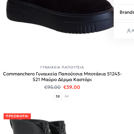
Brand
Λ
ΓΥΝΑΙΚΕΊΑ ΠΑΠΟΎΤΣΙΑ
Commanchero Γυναικεία Παπούτσια Μποτάκια 51243-
521 Μαύρο Δέρμα Καστόρι
Original price was: €95.00.
Η τρέχουσα τιμή είναι:
€
95.00
€
39.00
38
39
ΠΡΟΣΦΟΡΆ!