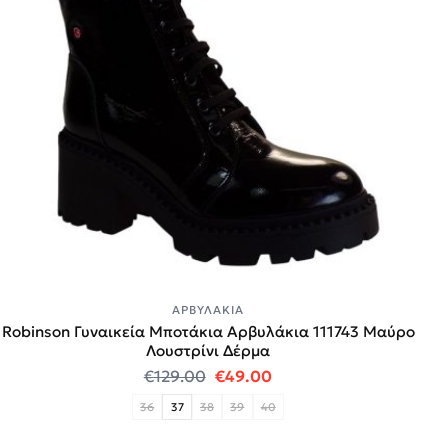
ΑΡΒΥΛΆΚΙΑ
Robinson Γυναικεία Μποτάκια Αρβυλάκια 111743 Μαύρο
Λουστρίνι Δέρμα
Original price was: €129.00.
Η τρέχουσα τιμή είναι
€
129.00
€
49.00
36
37
38
39
40