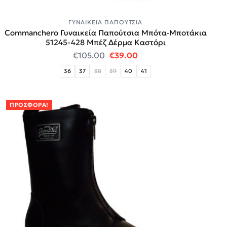
ΓΥΝΑΙΚΕΊΑ ΠΑΠΟΎΤΣΙΑ
Commanchero Γυναικεία Παπούτσια Μπότα-Μποτάκια
51245-428 Μπέζ Δέρμα Καστόρι
Original price was: €105.00.
Η τρέχουσα τιμή είναι
€
105.00
€
39.00
36
37
38
39
40
41
ΠΡΟΣΦΟΡΆ!