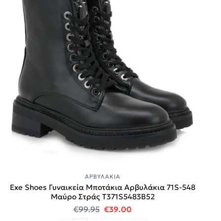
ΑΡΒΥΛΆΚΙΑ
Exe Shoes Γυναικεία Μποτάκια Αρβυλάκια 71S-548
Μαύρο Στράς T371S5483B52
Original price was: €99.95.
Η τρέχουσα τιμή είναι:
€
99.95
€
39.00