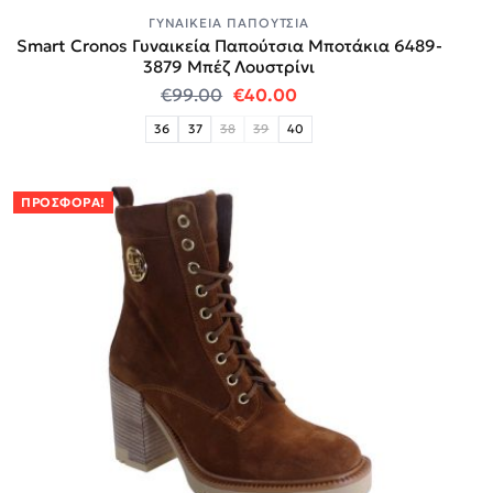
ΓΥΝΑΙΚΕΊΑ ΠΑΠΟΎΤΣΙΑ
Smart Cronos Γυναικεία Παπούτσια Μποτάκια 6489-
3879 Μπέζ Λουστρίνι
Original price was: €99.00.
Η τρέχουσα τιμή είναι
€
99.00
€
40.00
36
37
38
39
40
ΠΡΟΣΦΟΡΆ!