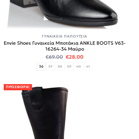
ΓΥΝΑΙΚΕΊΑ ΠΑΠΟΎΤΣΙΑ
Envie Shoes Γυναικεία Μποτάκια ANKLE BOOTS V63-
16264-34 Μαύρο
Original price was: €69.00.
Η τρέχουσα τιμή είναι:
€
69.00
€
28.00
36
37
38
39
40
41
ΠΡΟΣΦΟΡΆ!