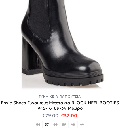
ΓΥΝΑΙΚΕΊΑ ΠΑΠΟΎΤΣΙΑ
Envie Shoes Γυναικεία Μποτάκια BLOCK HEEL BOOTIES
V45-16169-34 Μαύρο
Original price was: €79.00.
Η τρέχουσα τιμή είναι:
€
79.00
€
32.00
36
37
38
39
40
41