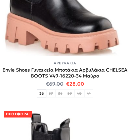
ΑΡΒΥΛΆΚΙΑ
Envie Shoes Γυναικεία Μποτάκια Αρβυλάκια CHELSEA
BOOTS V49-16220-34 Μαύρο
Original price was: €69.00.
Η τρέχουσα τιμή είναι:
€
69.00
€
28.00
36
37
38
39
40
41
ΠΡΟΣΦΟΡΆ!