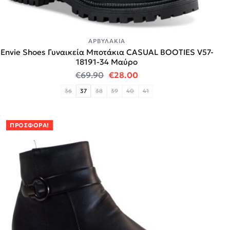
ΑΡΒΥΛΆΚΙΑ
Envie Shoes Γυναικεία Μποτάκια CASUAL BOOTIES V57-
18191-34 Μαύρο
Original price was: €69.90.
Η τρέχουσα τιμή είναι:
€
69.90
€
28.00
36
37
38
39
40
41
ΠΡΟΣΦΟΡΆ!