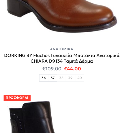
ΑΝΑΤΟΜΙΚΆ
DORKING BY Fluchos Γυναικεία Μποτάκια Ανατομικά
CHIARA D9134 Ταμπά Δέρμα
Original price was: €109.00.
Η τρέχουσα τιμή είναι
€
109.00
€
44.00
36
37
38
39
40
ΠΡΟΣΦΟΡΆ!