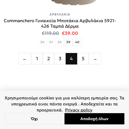
ΑΡΒΥΛΆΚΙΑ
Commanchero Γυναικεία Μποτάκια Αρβυλάκια 5921-
426 Ταμπά Δέρμα
Original price was: €119.00.
Η τρέχουσα τιμή είναι:
€
119.00
€
39.00
36
37
38
39
40
←
1
2
3
4
5
→
Χρησιμοποιούμε cookies για μια καλύτερη εμπειρία σας. Τα
υποχρεωτικά ειναι πάντα ενεργά . Αποδεχτείτε και τα
προεραιτικά.
Privacy policy
Όχι
Αποδοχή όλων