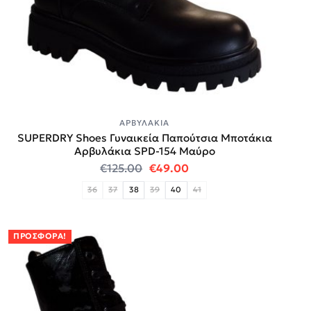
ΑΡΒΥΛΆΚΙΑ
SUPERDRY Shoes Γυναικεία Παπούτσια Μποτάκια
Αρβυλάκια SPD-154 Μαύρο
Original price was: €125.00.
Η τρέχουσα τιμή είναι
€
125.00
€
49.00
36
37
38
39
40
41
ΠΡΟΣΦΟΡΆ!