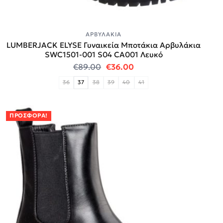
ΑΡΒΥΛΆΚΙΑ
LUMBERJACK ELYSE Γυναικεία Μποτάκια Αρβυλάκια
SWC1501-001 S04 CΑ001 Λευκό
Original price was: €89.00.
Η τρέχουσα τιμή είναι:
€
89.00
€
36.00
36
37
38
39
40
41
ΠΡΟΣΦΟΡΆ!