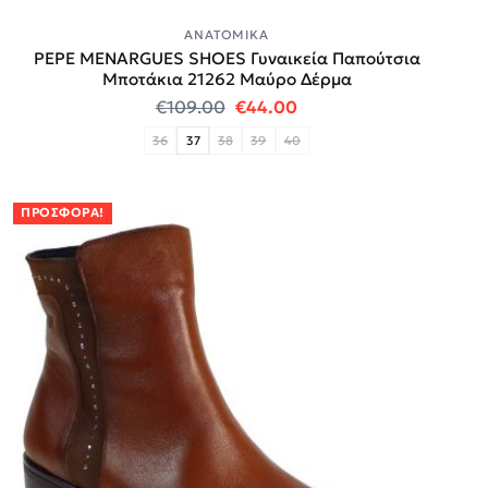
ΑΝΑΤΟΜΙΚΆ
PEPE MENARGUES SHOES Γυναικεία Παπούτσια
Μποτάκια 21262 Μαύρο Δέρμα
Original price was: €109.00.
Η τρέχουσα τιμή είναι
€
109.00
€
44.00
36
37
38
39
40
ΠΡΟΣΦΟΡΆ!