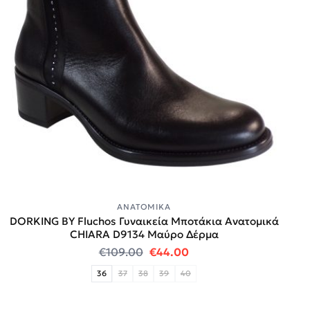
ΑΝΑΤΟΜΙΚΆ
DORKING BY Fluchos Γυναικεία Μποτάκια Ανατομικά
CHIARA D9134 Μαύρο Δέρμα
Original price was: €109.00.
Η τρέχουσα τιμή είναι
€
109.00
€
44.00
36
37
38
39
40