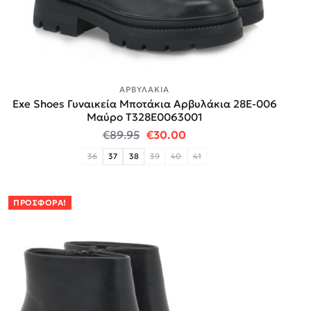
ΑΡΒΥΛΆΚΙΑ
Exe Shoes Γυναικεία Μποτάκια Αρβυλάκια 28E-006
Μαύρο T328E0063001
Original price was: €89.95.
Η τρέχουσα τιμή είναι:
€
89.95
€
30.00
36
37
38
39
40
41
ΠΡΟΣΦΟΡΆ!