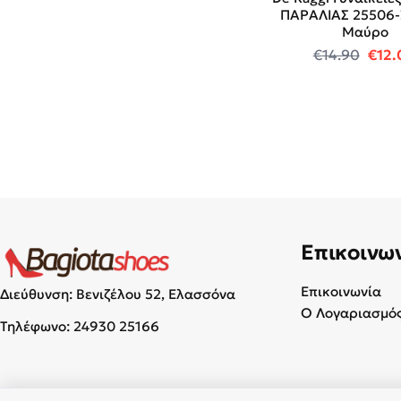
ΠΑΡΑΛΙΑΣ 25506
Μαύρο
Orig
€
14.90
€
12.
Επικοινω
Επικοινωνία
Διεύθυνση: Βενιζέλου 52, Ελασσόνα
Ο Λογαριασμός
Τηλέφωνο:
24930 25166