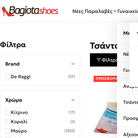
Μετάβαση στο περιεχόμενο
Νέες Παραλαβές
Γυναικε
Μενο
Φίλτρα
Τσάντα Θα
Νέες 
Φίλτρα
Brand
Γυναι
De Raggi
(57)
ΠΡΟΣΦΟΡΆ!
Ανδρι
Χρώμα
Τσάντ
Κίτρινο
(17)
Προσφ
Κοραλί
(2)
Μαύρο
(1355)
Αξεσο