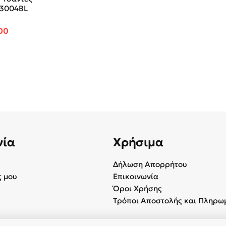
-3004BL
inal price was: €14.90.
Η τρέχουσα τιμή είναι: €12.00.
00
νία
Χρήσιμα
Δήλωση Απορρήτου
 μου
Επικοινωνία
Όροι Χρήσης
Τρόποι Αποστολής και Πληρω