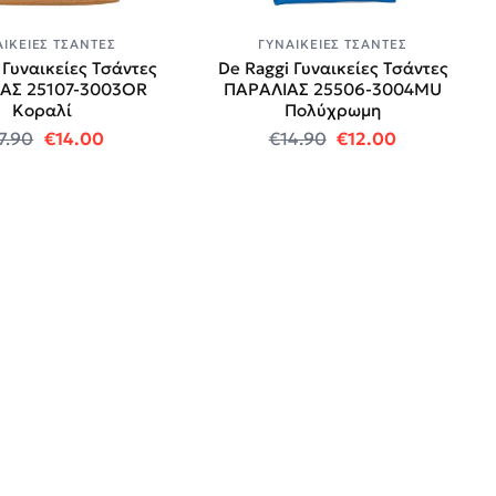
ΑΙΚΕΊΕΣ ΤΣΆΝΤΕΣ
ΓΥΝΑΙΚΕΊΕΣ ΤΣΆΝΤΕΣ
 Γυναικείες Τσάντες
De Raggi Γυναικείες Τσάντες
ΑΣ 25107-3003OR
ΠΑΡΑΛΙΑΣ 25506-3004MU
Κοραλί
Πολύχρωμη
: €12.00.
Original price was: €17.90.
Η τρέχουσα τιμή είναι: €14.00.
Original price was
Η τρέχουσα 
7.90
€
14.00
€
14.90
€
12.00