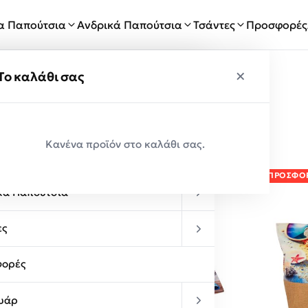
ία Παπούτσια
Ανδρικά Παπούτσια
Τσάντες
Προσφορές
×
×
ύ
Το καλάθι σας
λλάσης
Παραλαβές
Κανένα προϊόν στο καλάθι σας.
κεία Παπούτσια
ΠΡΟΣΦΟΡΆ!
ΠΡΟΣΦΟ
κά Παπούτσια
ες
ορές
υάρ