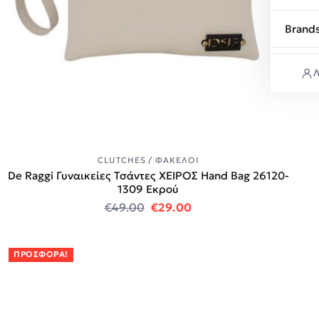
Brand
Λ
CLUTCHES / ΦΆΚΕΛΟΙ
De Raggi Γυναικείες Τσάντες ΧΕΙΡΟΣ Hand Bag 26120-
1309 Εκρού
Original price was: €49.00.
Η τρέχουσα τιμή είναι:
€
49.00
€
29.00
ΠΡΟΣΦΟΡΆ!