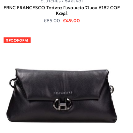
CLUTCHES / ΦΆΚΕΛΟΙ
FRNC FRANCESCO Τσάντα Γυναικεία Ώμου 6182 COF
Καφέ
Original price was: €85.00.
Η τρέχουσα τιμή είναι:
€
85.00
€
49.00
ΠΡΟΣΦΟΡΆ!