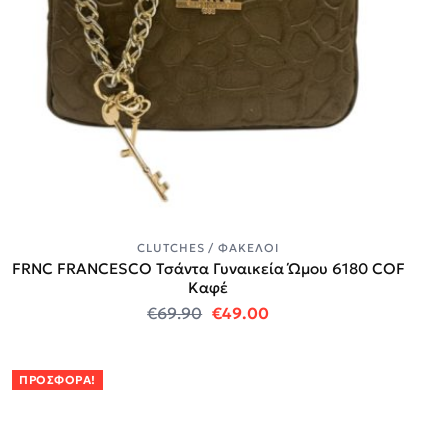
CLUTCHES / ΦΆΚΕΛΟΙ
FRNC FRANCESCO Τσάντα Γυναικεία Ώμου 6180 COF
Καφέ
Original price was: €69.90.
Η τρέχουσα τιμή είναι:
€
69.90
€
49.00
ΠΡΟΣΦΟΡΆ!