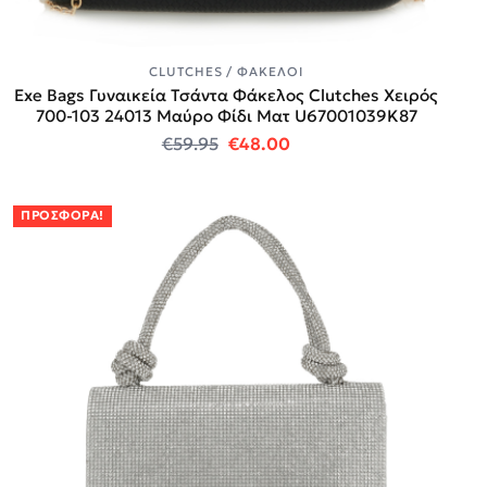
CLUTCHES / ΦΆΚΕΛΟΙ
Exe Bags Γυναικεία Τσάντα Φάκελος Clutches Χειρός
700-103 24013 Μαύρο Φίδι Ματ U67001039K87
Original price was: €59.95.
Η τρέχουσα τιμή είναι:
€
59.95
€
48.00
ΠΡΟΣΦΟΡΆ!