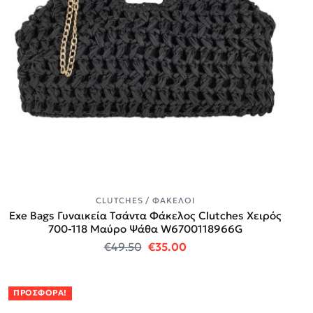
CLUTCHES / ΦΆΚΕΛΟΙ
Exe Bags Γυναικεία Τσάντα Φάκελος Clutches Χειρός
700-118 Μαύρο Ψάθα W6700118966G
Original price was: €49.50.
Η τρέχουσα τιμή είναι:
€
49.50
€
35.00
ΠΡΟΣΦΟΡΆ!