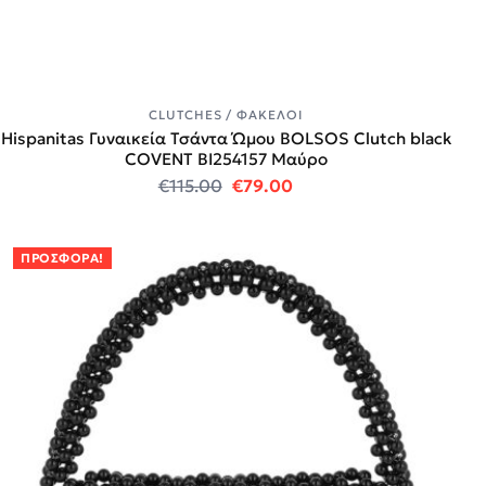
CLUTCHES / ΦΆΚΕΛΟΙ
Hispanitas Γυναικεία Τσάντα Ώμου ΒOLSOS Clutch black
COVENT BI254157 Μαύρο
Original price was: €115.00.
Η τρέχουσα τιμή είναι:
€
115.00
€
79.00
ΠΡΟΣΦΟΡΆ!