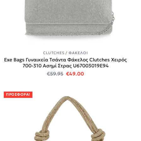
CLUTCHES / ΦΆΚΕΛΟΙ
Exe Bags Γυναικεία Τσάντα Φάκελος Clutches Χειρός
700-310 Ασημί Στρας U67003019E94
Original price was: €59.95.
Η τρέχουσα τιμή είναι:
€
59.95
€
49.00
ΠΡΟΣΦΟΡΆ!