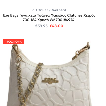
CLUTCHES / ΦΆΚΕΛΟΙ
Exe Bags Γυναικεία Τσάντα Φάκελος Clutches Χειρός
700-184 Χρυσό W67001849741
Original price was: €59.95.
Η τρέχουσα τιμή είναι:
€
59.95
€
48.00
ΠΡΟΣΦΟΡΆ!