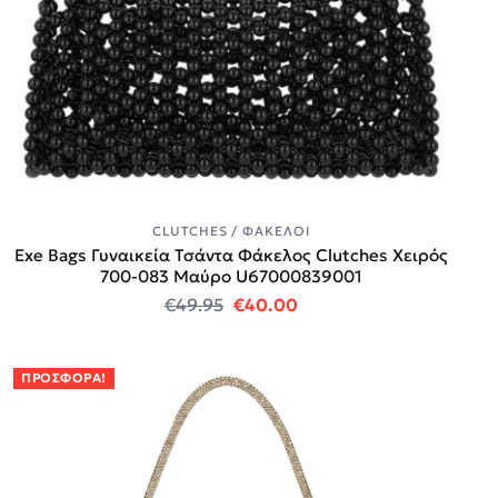
CLUTCHES / ΦΆΚΕΛΟΙ
Exe Bags Γυναικεία Τσάντα Φάκελος Clutches Χειρός
700-083 Μαύρο U67000839001
Original price was: €49.95.
Η τρέχουσα τιμή είναι:
€
49.95
€
40.00
ΠΡΟΣΦΟΡΆ!