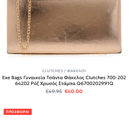
CLUTCHES / ΦΆΚΕΛΟΙ
Exe Bags Γυναικεία Τσάντα Φάκελος Clutches 700-202
64202 Ρόζ Χρυσός Στάμπα Q6700202991Q
Original price was: €49.95.
Η τρέχουσα τιμή είναι:
€
49.95
€
40.00
ΠΡΟΣΦΟΡΆ!