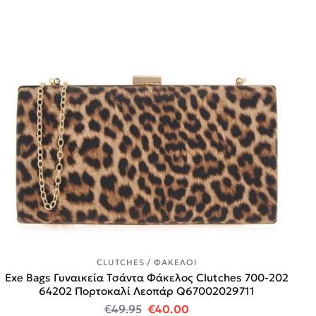
CLUTCHES / ΦΆΚΕΛΟΙ
Exe Bags Γυναικεία Τσάντα Φάκελος Clutches 700-202
64202 Πορτοκαλί Λεοπάρ Q67002029711
Original price was: €49.95.
Η τρέχουσα τιμή είναι:
€
49.95
€
40.00