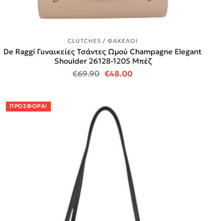
CLUTCHES / ΦΆΚΕΛΟΙ
De Raggi Γυναικείες Τσάντες Ωμού Champagne Elegant
Shoulder 26128-1205 Μπέζ
Original price was: €69.90.
Η τρέχουσα τιμή είναι:
€
69.90
€
48.00
ΠΡΟΣΦΟΡΆ!