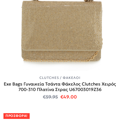
CLUTCHES / ΦΆΚΕΛΟΙ
Exe Bags Γυναικεία Τσάντα Φάκελος Clutches Χειρός
700-310 Πλατίνα Στρας U67003019Z36
Original price was: €59.95.
Η τρέχουσα τιμή είναι:
€
59.95
€
49.00
ΠΡΟΣΦΟΡΆ!