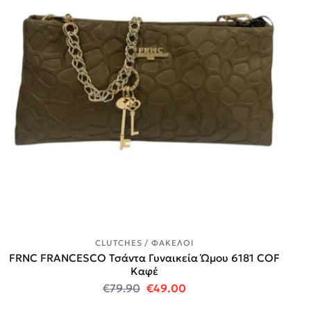
CLUTCHES / ΦΆΚΕΛΟΙ
FRNC FRANCESCO Τσάντα Γυναικεία Ώμου 6181 COF
Καφέ
Original price was: €79.90.
Η τρέχουσα τιμή είναι:
€
79.90
€
49.00