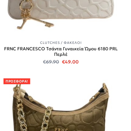
CLUTCHES / ΦΆΚΕΛΟΙ
FRNC FRANCESCO Τσάντα Γυναικεία Ώμου 6180 PRL
Περλέ
Original price was: €69.90.
Η τρέχουσα τιμή είναι:
€
69.90
€
49.00
ΠΡΟΣΦΟΡΆ!