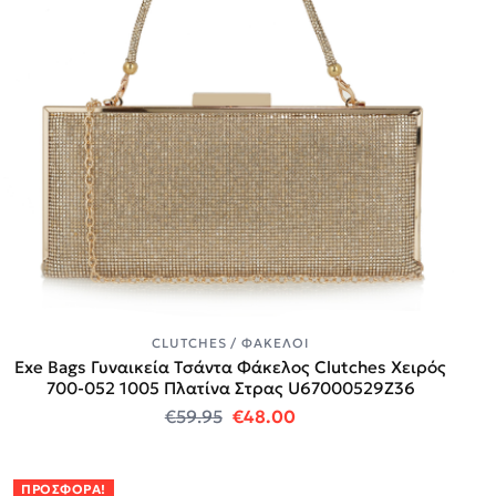
CLUTCHES / ΦΆΚΕΛΟΙ
Exe Bags Γυναικεία Τσάντα Φάκελος Clutches Χειρός
700-052 1005 Πλατίνα Στρας U67000529Z36
Original price was: €59.95.
Η τρέχουσα τιμή είναι:
€
59.95
€
48.00
ΠΡΟΣΦΟΡΆ!