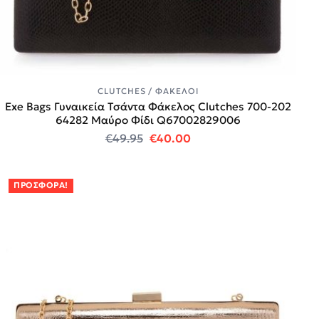
CLUTCHES / ΦΆΚΕΛΟΙ
Exe Bags Γυναικεία Τσάντα Φάκελος Clutches 700-202
64282 Μαύρο Φίδι Q67002829006
Original price was: €49.95.
Η τρέχουσα τιμή είναι:
€
49.95
€
40.00
ΠΡΟΣΦΟΡΆ!