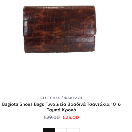
CLUTCHES / ΦΆΚΕΛΟΙ
Bagiota Shoes Bags Γυναικεία Βραδινά Τσαντάκια 1016
Ταμπά Κροκό
Original price was: €29.00.
Η τρέχουσα τιμή είναι:
€
29.00
€
23.00