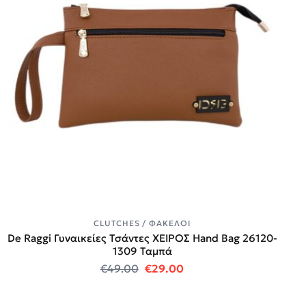
CLUTCHES / ΦΆΚΕΛΟΙ
De Raggi Γυναικείες Τσάντες ΧΕΙΡΟΣ Hand Bag 26120-
1309 Ταμπά
Original price was: €49.00.
Η τρέχουσα τιμή είναι:
€
49.00
€
29.00