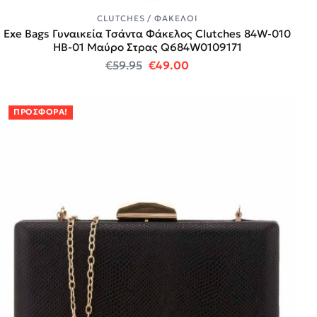
CLUTCHES / ΦΆΚΕΛΟΙ
Exe Bags Γυναικεία Τσάντα Φάκελος Clutches 84W-010
HB-01 Μαύρο Στρας Q684W0109171
Original price was: €59.95.
Η τρέχουσα τιμή είναι:
€
59.95
€
49.00
ΠΡΟΣΦΟΡΆ!