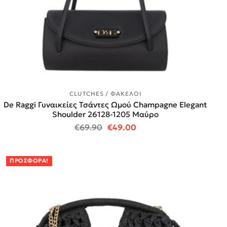
CLUTCHES / ΦΆΚΕΛΟΙ
De Raggi Γυναικείες Τσάντες Ωμού Champagne Elegant
Shoulder 26128-1205 Μαύρο
Original price was: €69.90.
Η τρέχουσα τιμή είναι:
€
69.90
€
49.00
ΠΡΟΣΦΟΡΆ!