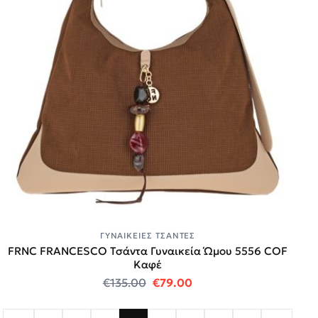
ΓΥΝΑΙΚΕΊΕΣ ΤΣΆΝΤΕΣ
FRNC FRANCESCO Τσάντα Γυναικεία Ώμου 5556 COF
Καφέ
Original price was: €135.00.
Η τρέχουσα τιμή είναι
€
135.00
€
79.00