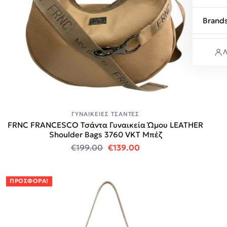
Brand
Λ
ΓΥΝΑΙΚΕΊΕΣ ΤΣΆΝΤΕΣ
FRNC FRANCESCO Τσάντα Γυναικεία Ώμου LEATHER
Shoulder Bags 3760 VKT Μπέζ
Original price was: €199.00.
Η τρέχουσα τιμή είναι
€
199.00
€
139.00
ΠΡΟΣΦΟΡΆ!