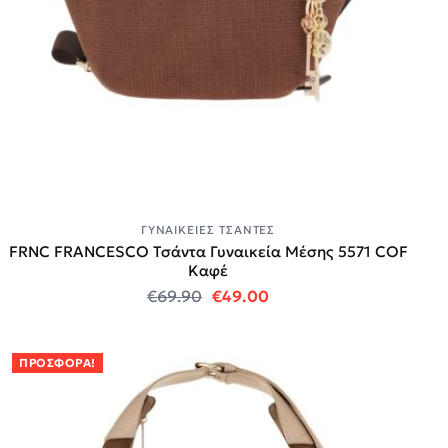
ΓΥΝΑΙΚΕΊΕΣ ΤΣΆΝΤΕΣ
FRNC FRANCESCO Τσάντα Γυναικεία Μέσης 5571 COF
Καφέ
Original price was: €69.90.
Η τρέχουσα τιμή είναι:
€
69.90
€
49.00
ΠΡΟΣΦΟΡΆ!