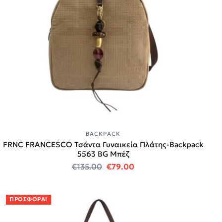
BACKPACK
FRNC FRANCESCO Τσάντα Γυναικεία Πλάτης-Backpack
5563 BG Μπέζ
Original price was: €135.00.
Η τρέχουσα τιμή είναι
€
135.00
€
79.00
ΠΡΟΣΦΟΡΆ!