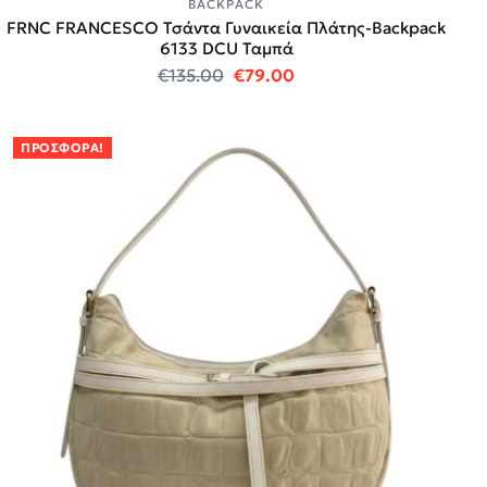
BACKPACK
FRNC FRANCESCO Τσάντα Γυναικεία Πλάτης-Backpack
6133 DCU Ταμπά
Original price was: €135.00.
Η τρέχουσα τιμή είναι
€
135.00
€
79.00
ΠΡΟΣΦΟΡΆ!