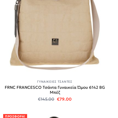
ΓΥΝΑΙΚΕΊΕΣ ΤΣΆΝΤΕΣ
FRNC FRANCESCO Τσάντα Γυναικεία Ώμου 6142 BG
Μπέζ
Original price was: €145.00.
Η τρέχουσα τιμή είναι
€
145.00
€
79.00
ΠΡΟΣΦΟΡΆ!