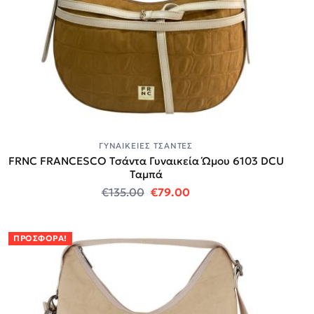
ΓΥΝΑΙΚΕΊΕΣ ΤΣΆΝΤΕΣ
FRNC FRANCESCO Τσάντα Γυναικεία Ώμου 6103 DCU
Ταμπά
Original price was: €135.00.
Η τρέχουσα τιμή είναι
€
135.00
€
79.00
ΠΡΟΣΦΟΡΆ!