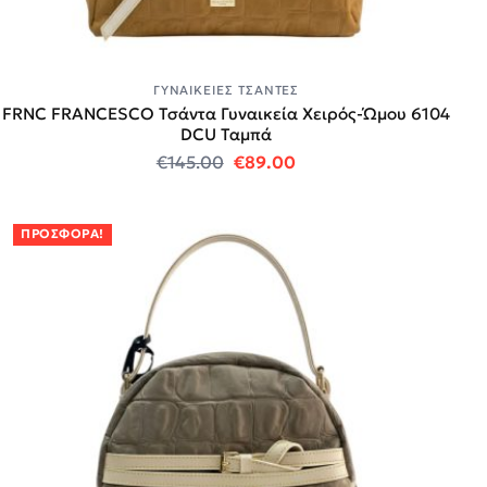
ΓΥΝΑΙΚΕΊΕΣ ΤΣΆΝΤΕΣ
FRNC FRANCESCO Τσάντα Γυναικεία Χειρός-Ώμου 6104
DCU Ταμπά
Original price was: €145.00.
Η τρέχουσα τιμή είναι
€
145.00
€
89.00
ΠΡΟΣΦΟΡΆ!