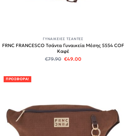
ΓΥΝΑΙΚΕΊΕΣ ΤΣΆΝΤΕΣ
FRNC FRANCESCO Τσάντα Γυναικεία Μέσης 5554 COF
Καφέ
Original price was: €79.90.
Η τρέχουσα τιμή είναι:
€
79.90
€
49.00
ΠΡΟΣΦΟΡΆ!