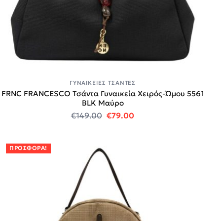
ΓΥΝΑΙΚΕΊΕΣ ΤΣΆΝΤΕΣ
FRNC FRANCESCO Τσάντα Γυναικεία Χειρός-Ώμου 5561
BLK Μαύρο
Original price was: €149.00.
Η τρέχουσα τιμή είναι
€
149.00
€
79.00
ΠΡΟΣΦΟΡΆ!