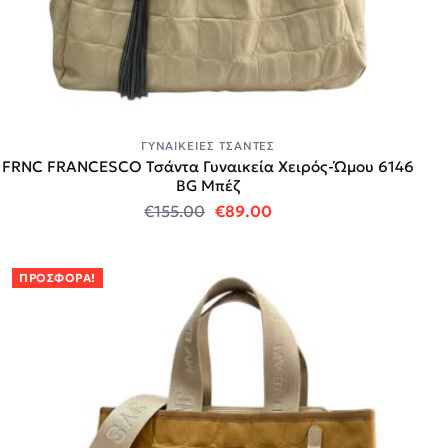
ΓΥΝΑΙΚΕΊΕΣ ΤΣΆΝΤΕΣ
FRNC FRANCESCO Τσάντα Γυναικεία Χειρός-Ώμου 6146
BG Μπέζ
Original price was: €155.00.
Η τρέχουσα τιμή είναι
€
155.00
€
89.00
ΠΡΟΣΦΟΡΆ!