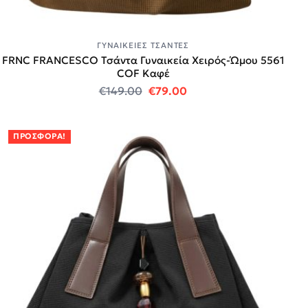
ΓΥΝΑΙΚΕΊΕΣ ΤΣΆΝΤΕΣ
FRNC FRANCESCO Τσάντα Γυναικεία Χειρός-Ώμου 5561
COF Καφέ
Original price was: €149.00.
Η τρέχουσα τιμή είναι
€
149.00
€
79.00
ΠΡΟΣΦΟΡΆ!