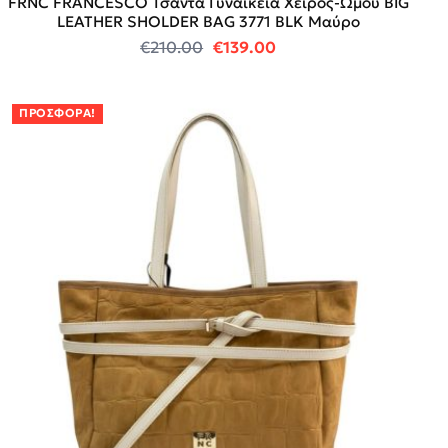
FRNC FRANCESCO Τσάντα Γυναικεία Χειρός-Ώμου BIG
LEATHER SHOLDER BAG 3771 BLK Μαύρο
Original price was: €210.00.
Η τρέχουσα τιμή είναι
€
210.00
€
139.00
ΠΡΟΣΦΟΡΆ!