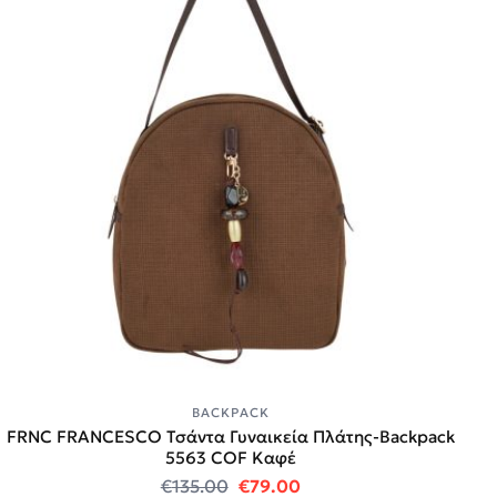
BACKPACK
FRNC FRANCESCO Τσάντα Γυναικεία Πλάτης-Backpack
5563 COF Καφέ
Original price was: €135.00.
Η τρέχουσα τιμή είναι
€
135.00
€
79.00