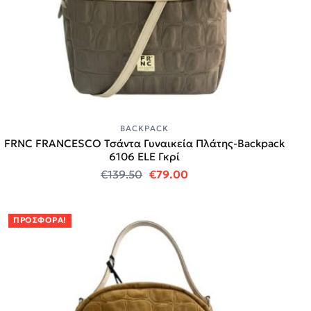
BACKPACK
FRNC FRANCESCO Τσάντα Γυναικεία Πλάτης-Backpack
6106 ELE Γκρί
Original price was: €139.50.
Η τρέχουσα τιμή είναι:
€
139.50
€
79.00
ΠΡΟΣΦΟΡΆ!