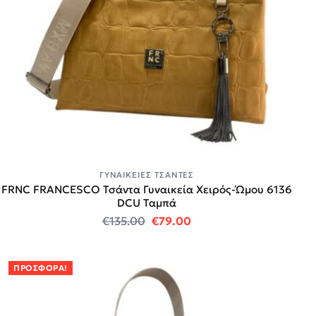
ΓΥΝΑΙΚΕΊΕΣ ΤΣΆΝΤΕΣ
FRNC FRANCESCO Τσάντα Γυναικεία Χειρός-Ώμου 6136
DCU Ταμπά
Original price was: €135.00.
Η τρέχουσα τιμή είναι
€
135.00
€
79.00
ΠΡΟΣΦΟΡΆ!