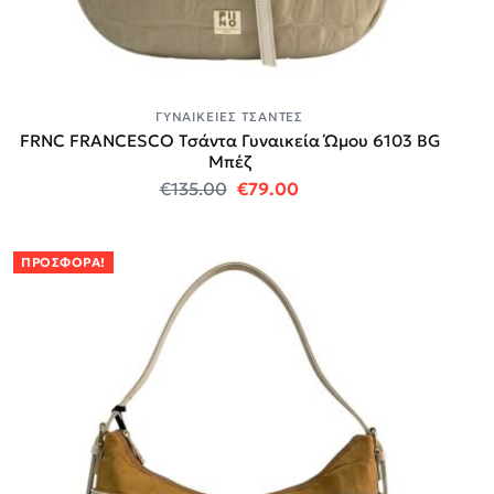
ΓΥΝΑΙΚΕΊΕΣ ΤΣΆΝΤΕΣ
FRNC FRANCESCO Τσάντα Γυναικεία Ώμου 6103 BG
Μπέζ
Original price was: €135.00.
Η τρέχουσα τιμή είναι
€
135.00
€
79.00
ΠΡΟΣΦΟΡΆ!