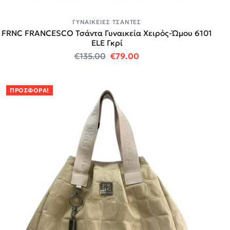
ΓΥΝΑΙΚΕΊΕΣ ΤΣΆΝΤΕΣ
FRNC FRANCESCO Τσάντα Γυναικεία Χειρός-Ώμου 6101
ELE Γκρί
Original price was: €135.00.
Η τρέχουσα τιμή είναι
€
135.00
€
79.00
ΠΡΟΣΦΟΡΆ!