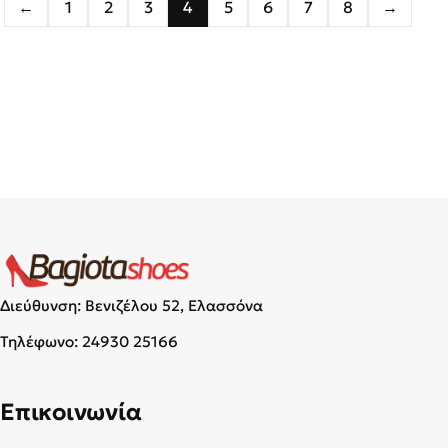
←
1
2
3
4
5
6
7
8
→
Διεύθυνση: Βενιζέλου 52, Ελασσόνα
Τηλέφωνο:
24930 25166
Επικοινωνία