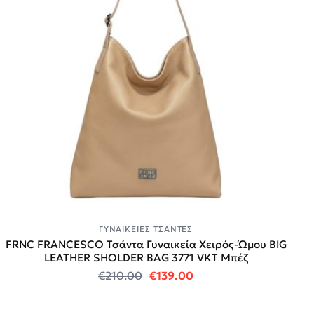
ΓΥΝΑΙΚΕΊΕΣ ΤΣΆΝΤΕΣ
FRNC FRANCESCO Τσάντα Γυναικεία Χειρός-Ώμου BIG
LEATHER SHOLDER BAG 3771 VKT Μπέζ
Original price was: €210.00.
Η τρέχουσα τιμή είναι
€
210.00
€
139.00