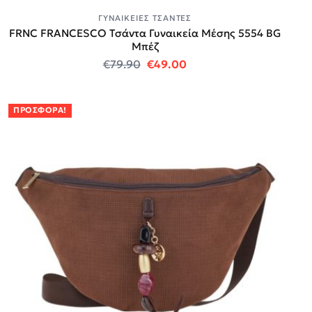
ΓΥΝΑΙΚΕΊΕΣ ΤΣΆΝΤΕΣ
FRNC FRANCESCO Τσάντα Γυναικεία Μέσης 5554 BG
Μπέζ
Original price was: €79.90.
Η τρέχουσα τιμή είναι:
€
79.90
€
49.00
ΠΡΟΣΦΟΡΆ!