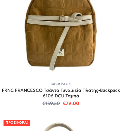
BACKPACK
FRNC FRANCESCO Τσάντα Γυναικεία Πλάτης-Backpack
6106 DCU Ταμπά
Original price was: €139.50.
Η τρέχουσα τιμή είναι:
€
139.50
€
79.00
ΠΡΟΣΦΟΡΆ!