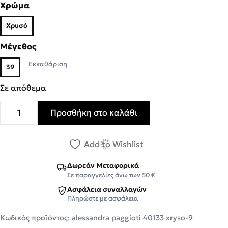
Χρώμα
Χρυσό
Μέγεθος
Εκκαθάριση
39
Σε απόθεμα
Προσθήκη στο καλάθι
Alessandra Paggioti Γυναικεία Πέδιλα 40133 Χρυσό Porty
Add to Wishlist
Δωρεάν Μεταφορικά
Σε παραγγελίες άνω των 50 €
Ασφάλεια συναλλαγών
Πληρώστε με ασφάλεια
Κωδικός προϊόντος:
alessandra paggioti 40133 xryso-9