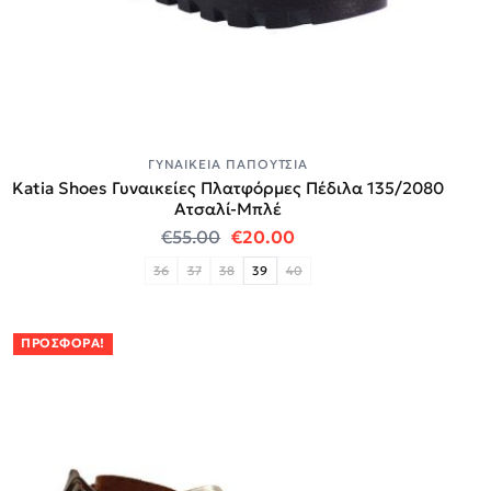
ΓΥΝΑΙΚΕΊΑ ΠΑΠΟΎΤΣΙΑ
Katia Shoes Γυναικείες Πλατφόρμες Πέδιλα 135/2080
Ατσαλί-Μπλέ
Original price was: €55.00.
Η τρέχουσα τιμή είναι:
€
55.00
€
20.00
36
37
38
39
40
ΠΡΟΣΦΟΡΆ!