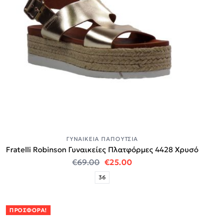
ΓΥΝΑΙΚΕΊΑ ΠΑΠΟΎΤΣΙΑ
Fratelli Robinson Γυναικείες Πλατφόρμες 4428 Χρυσό
Original price was: €69.00.
Η τρέχουσα τιμή είναι:
€
69.00
€
25.00
36
ΠΡΟΣΦΟΡΆ!