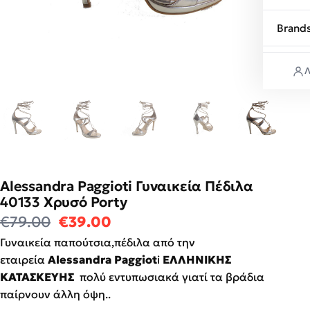
Brand
Λ
Alessandra Paggioti Γυναικεία Πέδιλα
40133 Χρυσό Porty
Original price was: €79.00.
Η τρέχουσα τιμή είναι: €39
€
79.00
€
39.00
Γυναικεία παπούτσια,πέδιλα από την
εταιρεία
Alessandra Paggiot
i
ΕΛΛΗΝΙΚΗΣ
ΚΑΤΑΣΚΕΥΗΣ
πολύ εντυπωσιακά γιατί τα βράδια
παίρνουν άλλη όψη..