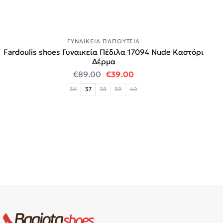
ΓΥΝΑΙΚΕΊΑ ΠΑΠΟΎΤΣΙΑ
Fardoulis shoes Γυναικεία Πέδιλα 17094 Nude Καστόρι
Δέρμα
Original price was: €89.00.
Η τρέχουσα τιμή είναι:
€
89.00
€
39.00
36
37
38
39
40