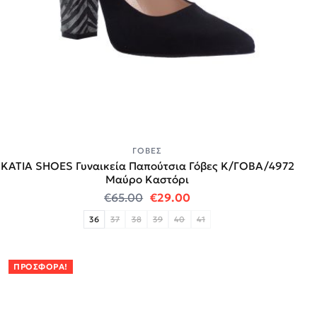
ΓΌΒΕΣ
KATIA SHOES Γυναικεία Παπούτσια Γόβες Κ/ΓΟΒΑ/4972
Μαύρο Καστόρι
Original price was: €65.00.
Η τρέχουσα τιμή είναι:
€
65.00
€
29.00
36
37
38
39
40
41
ΠΡΟΣΦΟΡΆ!