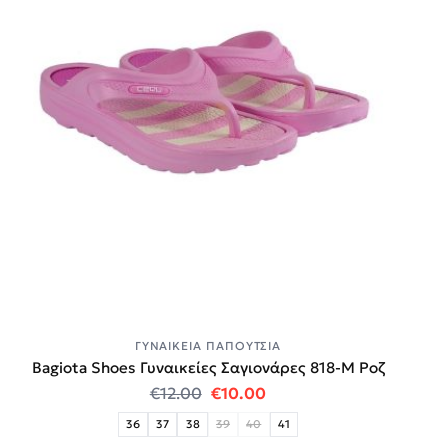
ΓΥΝΑΙΚΕΊΑ ΠΑΠΟΎΤΣΙΑ
Bagiota Shoes Γυναικείες Σαγιονάρες 818-Μ Ροζ
Original price was: €12.00.
Η τρέχουσα τιμή είναι:
€
12.00
€
10.00
36
37
38
39
40
41