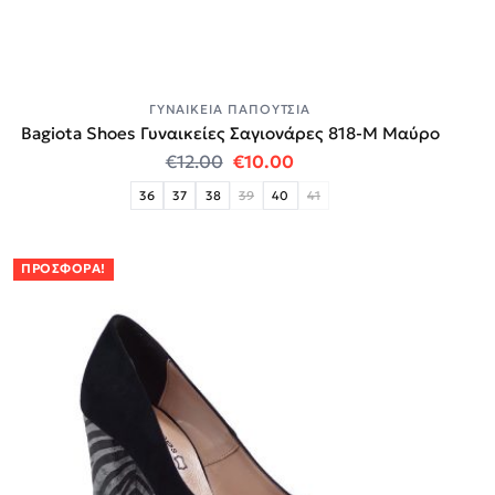
ΓΥΝΑΙΚΕΊΑ ΠΑΠΟΎΤΣΙΑ
Bagiota Shoes Γυναικείες Σαγιονάρες 818-Μ Μαύρο
Original price was: €12.00.
Η τρέχουσα τιμή είναι:
€
12.00
€
10.00
36
37
38
39
40
41
ΠΡΟΣΦΟΡΆ!