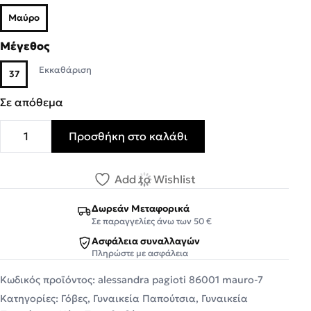
Μαύρο
Μέγεθος
Εκκαθάριση
37
Σε απόθεμα
Προσθήκη στο καλάθι
Alessandra Paggioti Γυναικεία Παπούτσια Γόβες 86001 
Add to Wishlist
Δωρεάν Μεταφορικά
Σε παραγγελίες άνω των 50 €
Ασφάλεια συναλλαγών
Πληρώστε με ασφάλεια
Κωδικός προϊόντος:
alessandra pagioti 86001 mauro-7
Κατηγορίες:
Γόβες
,
Γυναικεία Παπούτσια
,
Γυναικεία