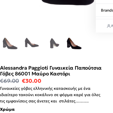
Brand
Λ
Alessandra Paggioti Γυναικεία Παπούτσια
Γόβες 86001 Mαύρο Καστόρι
Original price was: €69.00.
Η τρέχουσα τιμή είναι: €3
€
69.00
€
30.00
Γυναικείες γόβες ελληνικής κατασκευής με ένα
ιδιαίτερο τακούνι κοκάλινο σε φόρμα καρέ για όλες
τις εμφανίσεις σας άνετες και στιλάτες……….
Χρώμα