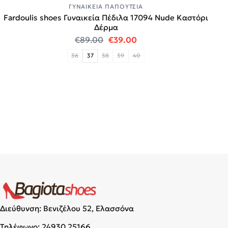
ΓΥΝΑΙΚΕΊΑ ΠΑΠΟΎΤΣΙΑ
Fardoulis shoes Γυναικεία Πέδιλα 17094 Nude Καστόρι
Δέρμα
Original price was: €89.00.
Η τρέχουσα τιμή είναι:
€
89.00
€
39.00
36
37
38
39
40
Διεύθυνση: Βενιζέλου 52, Ελασσόνα
Τηλέφωνο:
24930 25166