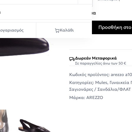
36
37
s
Σε απόθεμα
Προσθήκη στο
Arezzo Fechado Salto Γυν
ογαριασμός
Καλάθι
Δωρεάν Μεταφορικά
Σε παραγγελίες άνω των 50 €
Κωδικός προϊόντος:
arezzo a1
Κατηγορίες:
Mules
,
Γυναικεία
Σαγιονάρες / Σανδάλια/ΦΛΑΤ
Μάρκα:
AREZZO