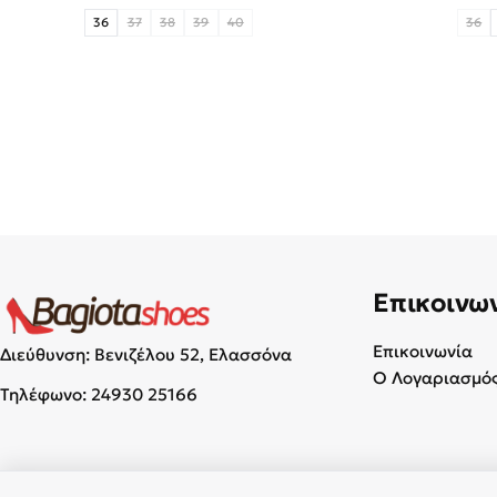
36
37
38
39
40
36
Επικοινω
Επικοινωνία
Διεύθυνση: Βενιζέλου 52, Ελασσόνα
Ο Λογαριασμός
Τηλέφωνο:
24930 25166