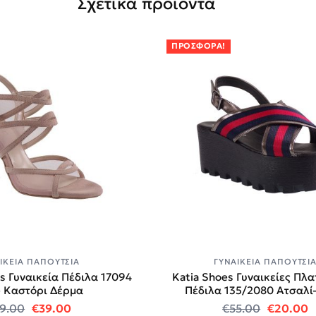
Σχετικά προϊόντα
ΠΡΟΣΦΟΡΆ!
ΙΚΕΊΑ ΠΑΠΟΎΤΣΙΑ
ΓΥΝΑΙΚΕΊΑ ΠΑΠΟΎΤΣΙ
es Γυναικεία Πέδιλα 17094
Katia Shoes Γυναικείες Πλ
 Καστόρι Δέρμα
Πέδιλα 135/2080 Ατσαλί
.
Original price was: €89.00.
Η τρέχουσα τιμή είναι: €39.00.
Original
Η
9.00
€
39.00
€
55.00
€
20.00