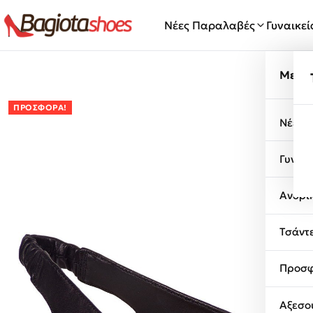
Μετάβαση στο περιεχόμενο
Νέες Παραλαβές
Γυναικε
Μενο
ΠΡΟΣΦΟΡΆ!
Νέες 
Γυναι
Ανδρι
Τσάντ
Προσφ
Αξεσο