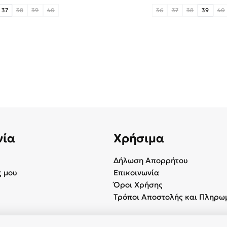
37
38
39
40
36
37
38
39
40
νία
Χρήσιμα
Δήλωση Απορρήτου
 μου
Επικοινωνία
Όροι Χρήσης
Τρόποι Αποστολής και Πληρω