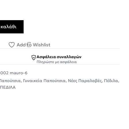
 καλάθι
αικεία Παπούτσια Γόβα A10002 Μαύρο ποσότητα
Add to Wishlist
Ασφάλεια συναλλαγών
Πληρώστε με ασφάλεια
0002 mauro-6
 Παπούτσια
,
Γυναικεία Παπούτσια
,
Νέες Παραλαβές
,
Πέδιλα
,
 ΠΕΔΙΛΑ