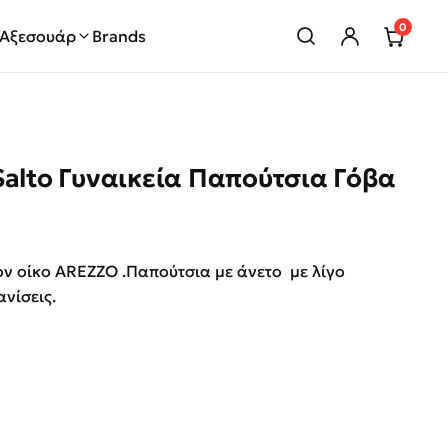
0
Αξεσουάρ
Brands
Salto Γυναικεία Παπούτσια Γόβα
price was: €109.00.
 τρέχουσα τιμή είναι: €39.00.
ον οίκο AREZZO .Παπούτσια με άνετο με λίγο
νίσεις.