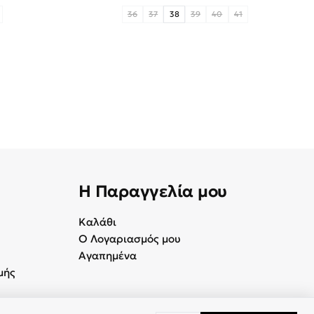
36
37
38
39
40
41
Η Παραγγελία μου
Καλάθι
Ο Λογαριασμός μου
Αγαπημένα
μής