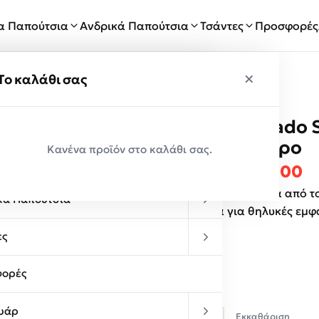
ία Παπούτσια
Ανδρικά Παπούτσια
Τσάντες
Προσφορές
×
×
ύ
Το καλάθι σας
Arezzo Fechado 
Παραλαβές
A10002 Μαύρο
Κανένα προϊόν στο καλάθι σας.
κεία Παπούτσια
Original 
Η
€
109.00
€
39.00
Γυναικεία παπούτσια από τ
κά Παπούτσια
διαφανεια για θηλυκές εμφα
Χρώμα
ες
Μαύρο
ορές
Μέγεθος
υάρ
Εκκαθάριση