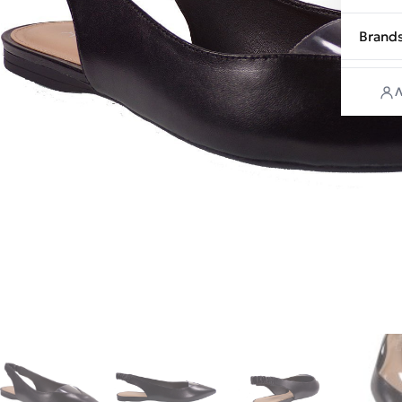
Brand
Λ