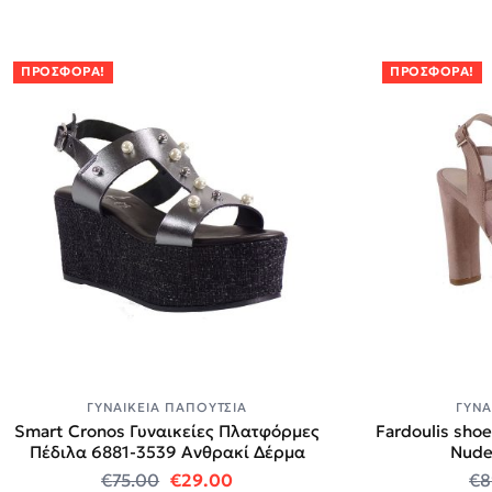
ΠΡΟΣΦΟΡΆ!
ΠΡΟΣΦΟΡΆ!
ΓΥΝΑΙΚΕΊΑ ΠΑΠΟΎΤΣΙΑ
ΓΥΝΑ
Smart Cronos Γυναικείες Πλατφόρμες
Fardoulis sho
Πέδιλα 6881-3539 Ανθρακί Δέρμα
Nude
Original price was: €75.00.
Η τρέχουσα τιμή είναι: €29.00
€
75.00
€
29.00
€
8