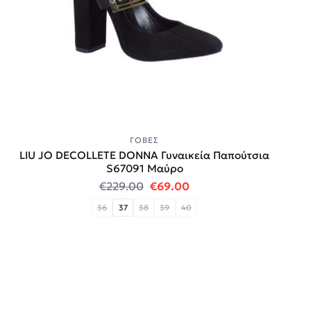
ΓΌΒΕΣ
LIU JO DECOLLETE DONNA Γυναικεία Παπούτσια
S67091 Μαύρο
Original price was: €229.00.
Η τρέχουσα τιμή είναι
€
229.00
€
69.00
36
37
38
39
40