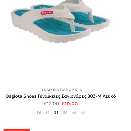
ΓΥΝΑΙΚΕΊΑ ΠΑΠΟΎΤΣΙΑ
Bagiota Shoes Γυναικείες Σαγιονάρες 803-Μ Λευκό
Original price was: €12.00.
Η τρέχουσα τιμή είναι:
€
12.00
€
10.00
36
37
38
39
40
41