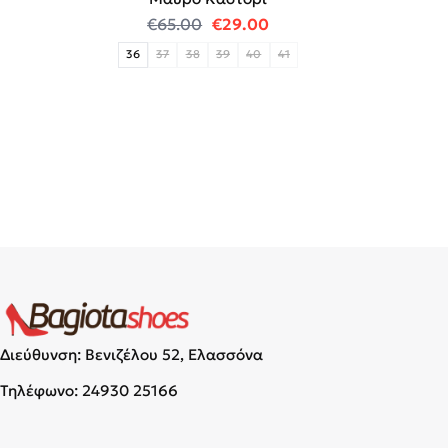
Original price was: €65.00.
Η τρέχουσα τιμή είναι:
€
65.00
€
29.00
36
37
38
39
40
41
Διεύθυνση: Βενιζέλου 52, Ελασσόνα
Τηλέφωνο:
24930 25166