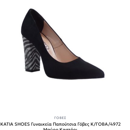
ΓΌΒΕΣ
KATIA SHOES Γυναικεία Παπούτσια Γόβες Κ/ΓΟΒΑ/4972
Μαύρο Καστόρι