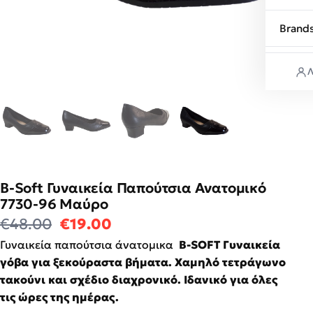
Brand
Λ
B-Soft Γυναικεία Παπούτσια Aνατομικό
7730-96 Μαύρο
Original price was: €48.00.
Η τρέχουσα τιμή είναι: €19
€
48.00
€
19.00
Γυναικεία παπούτσια άνατομικα
B-SOFT Γυναικεία
γόβα για ξεκούραστα βήματα. Χαμηλό τετράγωνο
τακούνι και σχέδιο διαχρονικό. Ιδανικό για όλες
τις ώρες της ημέρας.