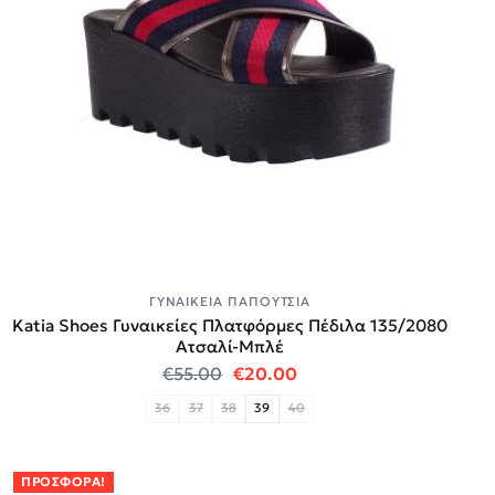
ΓΥΝΑΙΚΕΊΑ ΠΑΠΟΎΤΣΙΑ
Katia Shoes Γυναικείες Πλατφόρμες Πέδιλα 135/2080
Ατσαλί-Μπλέ
Original price was: €55.00.
Η τρέχουσα τιμή είναι:
€
55.00
€
20.00
36
37
38
39
40
ΠΡΟΣΦΟΡΆ!