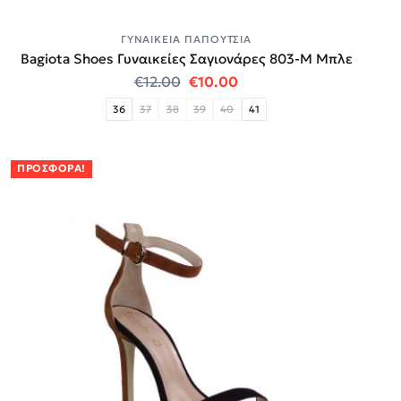
ΓΥΝΑΙΚΕΊΑ ΠΑΠΟΎΤΣΙΑ
Bagiota Shoes Γυναικείες Σαγιονάρες 803-Μ Μπλε
Original price was: €12.00.
Η τρέχουσα τιμή είναι:
€
12.00
€
10.00
36
37
38
39
40
41
ΠΡΟΣΦΟΡΆ!