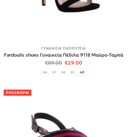
ΓΥΝΑΙΚΕΊΑ ΠΑΠΟΎΤΣΙΑ
Fardoulis shoes Γυναικεία Πέδιλα 9118 Μαύρο-Ταμπά
Original price was: €89.00.
Η τρέχουσα τιμή είναι:
€
89.00
€
29.00
36
37
38
39
40
ΠΡΟΣΦΟΡΆ!