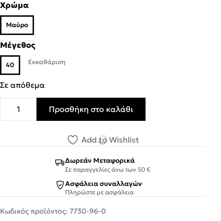
Χρώμα
Μαύρο
Μέγεθος
Εκκαθάριση
40
Σε απόθεμα
Προσθήκη στο καλάθι
B-Soft Γυναικεία Παπούτσια Aνατομικό 7730-96 Μαύρο π
Add to Wishlist
Δωρεάν Μεταφορικά
Σε παραγγελίες άνω των 50 €
Ασφάλεια συναλλαγών
Πληρώστε με ασφάλεια
Κωδικός προϊόντος:
7730-96-0