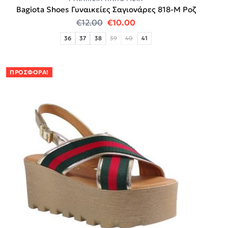
Bagiota Shoes Γυναικείες Σαγιονάρες 818-Μ Ροζ
Original price was: €12.00.
Η τρέχουσα τιμή είναι:
€
12.00
€
10.00
36
37
38
39
40
41
ΠΡΟΣΦΟΡΆ!