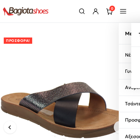
Μετάβαση στο περιεχόμενο
0
Μενο
ΠΡΟΣΦΟΡΆ!
Νέες 
Γυναι
Ανδρι
Τσάντ
Προσφ
Αξεσο