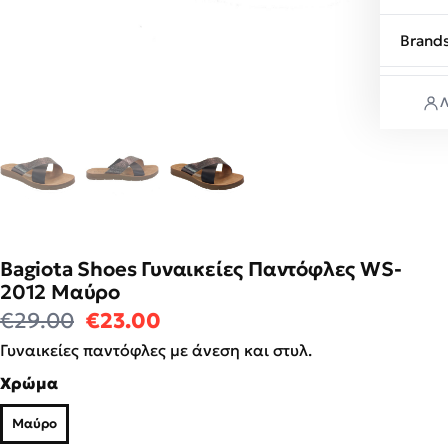
Brand
Λ
Bagiota Shoes Γυναικείες Παντόφλες WS-
2012 Μαύρο
Original price was: €29.00.
Η τρέχουσα τιμή είναι: €23
€
29.00
€
23.00
Γυναικείες παντόφλες με άνεση και στυλ.
Χρώμα
Μαύρο