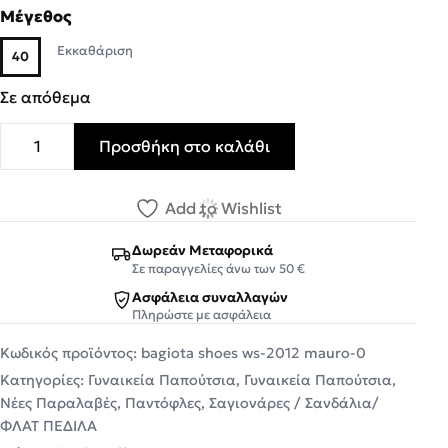
Μέγεθος
Εκκαθάριση
40
Σε απόθεμα
Προσθήκη στο καλάθι
Bagiota Shoes Γυναικείες Παντόφλες WS-2012 Μαύρο πο
Add to Wishlist
Δωρεάν Μεταφορικά
Σε παραγγελίες άνω των 50 €
Ασφάλεια συναλλαγών
Πληρώστε με ασφάλεια
Κωδικός προϊόντος:
bagiota shoes ws-2012 mauro-0
Κατηγορίες:
Γυναικεία Παπούτσια
,
Γυναικεία Παπούτσια
,
Νέες Παραλαβές
,
Παντόφλες
,
Σαγιονάρες / Σανδάλια/
ΦΛΑΤ ΠΕΔΙΛΑ