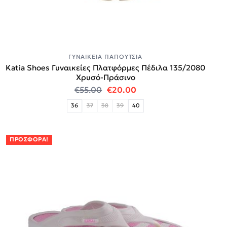
ΓΥΝΑΙΚΕΊΑ ΠΑΠΟΎΤΣΙΑ
Katia Shoes Γυναικείες Πλατφόρμες Πέδιλα 135/2080
Χρυσό-Πράσινο
Original price was: €55.00.
Η τρέχουσα τιμή είναι:
€
55.00
€
20.00
36
37
38
39
40
ΠΡΟΣΦΟΡΆ!