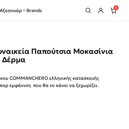
0
Αξεσουάρ
Brands
ναικεία Παπούτσια Μοκασίνια
ο Δέρμα
rice was: €95.00.
ρέχουσα τιμή είναι: €48.00.
 οίκου COMMANCHERO ελληνικής κατασκευής
πορ εμφάνιση που θα το κάνει να ξεχωρίζει.