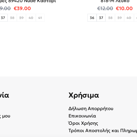
βες 89420 Νude Καστόρι
818-Μ Λευκό
.
Original price was: €69.00.
Η τρέχουσα τιμή είναι: €39.00.
Original
Η
9.00
€
39.00
€
12.00
€
10.00
37
38
39
40
41
36
37
38
39
40
νία
Χρήσιμα
Δήλωση Απορρήτου
 μου
Επικοινωνία
Όροι Χρήσης
Τρόποι Αποστολής και Πληρω