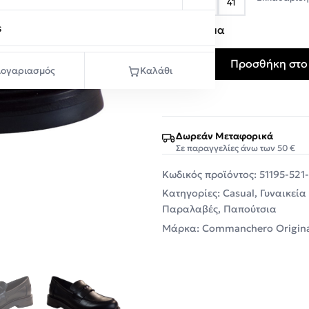
38
40
41
s
Σε απόθεμα
Προσθήκη στο
Commanchero Γυναικεία Πα
ογαριασμός
Καλάθι
Δωρεάν Μεταφορικά
Σε παραγγελίες άνω των 50 €
Κωδικός προϊόντος:
51195-521
Κατηγορίες:
Casual
,
Γυναικεία
Παραλαβές
,
Παπούτσια
Μάρκα:
Commanchero Origina