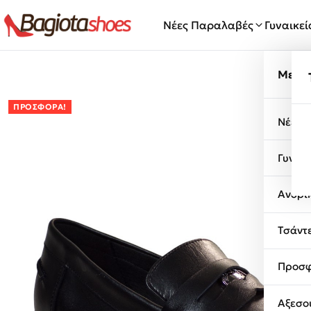
Μετάβαση στο περιεχόμενο
Νέες Παραλαβές
Γυναικε
Μενο
ΠΡΟΣΦΟΡΆ!
Νέες 
Γυναι
Ανδρι
Τσάντ
Προσφ
Αξεσο