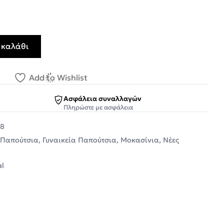
 καλάθι
πούτσια Μοκασίνια 51195-521 Μαύρο Δέρμα ποσότητα
Add to Wishlist
Ασφάλεια συναλλαγών
Πληρώστε με ασφάλεια
-8
 Παπούτσια
,
Γυναικεία Παπούτσια
,
Μοκασίνια
,
Νέες
l