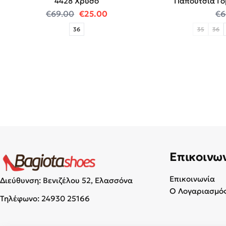
4428 Χρυσό
Παπούτσια Γό
Original price was: €69.00.
Η τρέχουσα τιμή είναι: €25.00
€
69.00
€
25.00
€
6
36
35
36
Επικοινω
Επικοινωνία
Διεύθυνση: Βενιζέλου 52, Ελασσόνα
Ο Λογαριασμός
Τηλέφωνο:
24930 25166