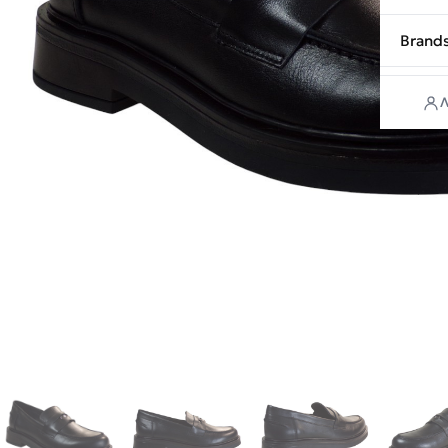
Brand
Λ