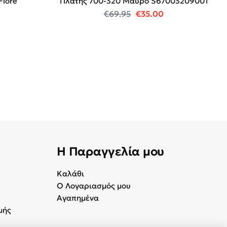
Fiore
Πλάτης 700-320 Mαύρο S67003209001
Original price was: €69
Η τρέχουσα τιμή
€
69.95
€
35.00
Η Παραγγελία μου
Καλάθι
Ο Λογαριασμός μου
Αγαπημένα
μής