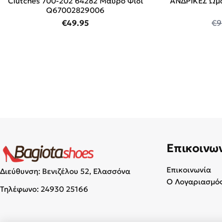
Clutches 700-202 64282 Μαύρο Φίδι
ΑΝΔΡΙΚΕΣ Ώμ
Q67002829006
€
49.95
€
9
Επικοινω
Επικοινωνία
Διεύθυνση: Βενιζέλου 52, Ελασσόνα
Ο Λογαριασμός
Τηλέφωνο:
24930 25166