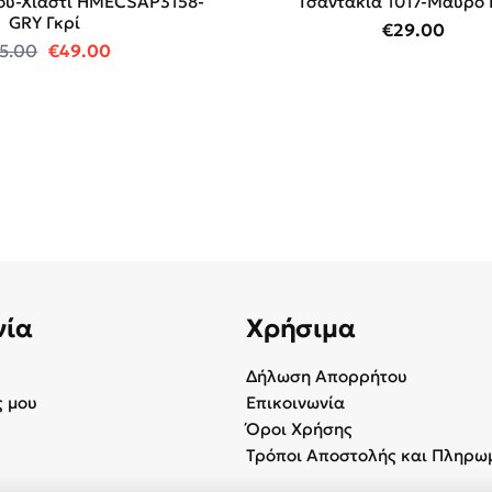
ου-Χιαστί HMECSAP3158-
Τσαντάκια 1017-Μαύρο 
GRY Γκρί
€
29.00
Original price was: €95.00.
Η τρέχουσα τιμή είναι: €49.00.
5.00
€
49.00
νία
Χρήσιμα
Δήλωση Απορρήτου
 μου
Επικοινωνία
Όροι Χρήσης
Τρόποι Αποστολής και Πληρω