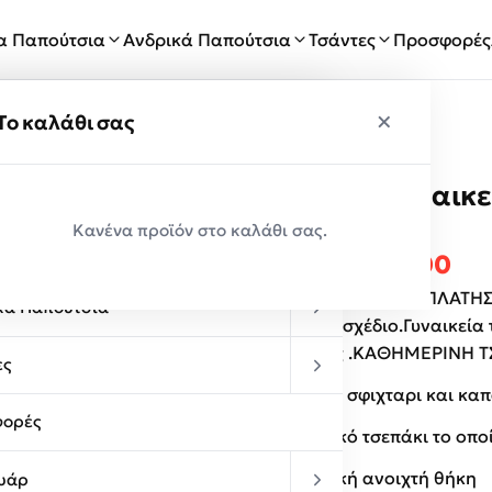
ία Παπούτσια
Ανδρικά Παπούτσια
Τσάντες
Προσφορές
×
×
ύ
Το καλάθι σας
De Raggi Γυναικε
Παραλαβές
Μπεζ
Κανένα προϊόν στο καλάθι σας.
κεία Παπούτσια
Original p
Η τ
€
49.00
€
25.00
ΓΥΝΑΙΚΕΙΑ ΤΣΑΝΤΑ ΠΛΑΤΗΣ 
κά Παπούτσια
μοντέρνο σχέδιο.Γυναικεία
ποιότητας .ΚΑΘΗΜΕΡΙΝΗ 
ες
Κλείνει με σφιχταρι και κα
ορές
1 εσωτερικό τσεπάκι το οπο
1 εσωτερική ανοιχτή θήκη
υάρ