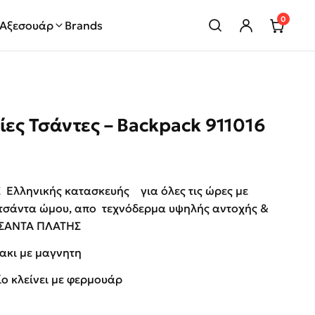
0
Αξεσουάρ
Brands
ίες Τσάντες – Backpack 911016
rice was: €49.00.
ρέχουσα τιμή είναι: €25.00.
Ελληνικής κατασκευής για όλες τις ώρες με
 τσάντα ώμου, απο τεχνόδερμα υψηλής αντοχής &
ΤΣΑΝΤΑ ΠΛΑΤΗΣ
πακι με μαγνητη
ίο κλείνει με φερμουάρ