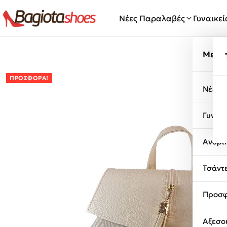
Μετάβαση στο περιεχόμενο
Νέες Παραλαβές
Γυναικε
Μενο
ΠΡΟΣΦΟΡΆ!
Νέες 
Γυναι
Ανδρι
Τσάντ
Προσφ
Αξεσο