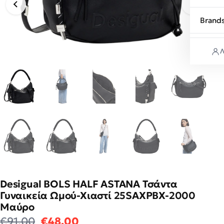
Brand
Λ
Desigual BOLS HALF ASTANA Τσάντα
Γυναικεία Ωμού-Χιαστί 25SAXPBX-2000
Μαύρο
Original price was: €91.00.
Η τρέχουσα τιμή είναι: €48
€
91.00
€
48.00