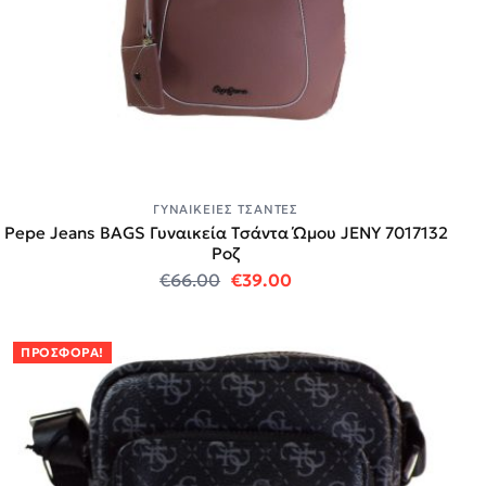
ΓΥΝΑΙΚΕΊΕΣ ΤΣΆΝΤΕΣ
Pepe Jeans BAGS Γυναικεία Τσάντα Ώμου JENY 7017132
Ροζ
Original price was: €66.00.
Η τρέχουσα τιμή είναι:
€
66.00
€
39.00
ΠΡΟΣΦΟΡΆ!