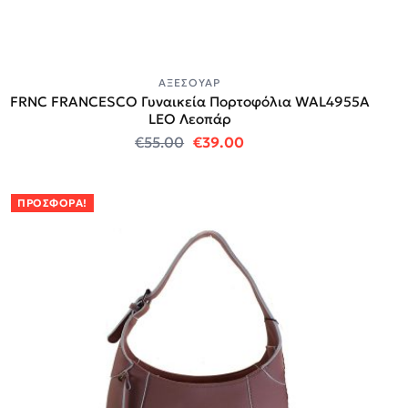
ΑΞΕΣΟΥΆΡ
FRNC FRANCESCO Γυναικεία Πορτοφόλια WAL4955A
LEO Λεοπάρ
Original price was: €55.00.
Η τρέχουσα τιμή είναι:
€
55.00
€
39.00
ΠΡΟΣΦΟΡΆ!