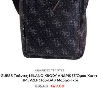
ΑΝΔΡΙΚΈΣ ΤΣΆΝΤΕΣ
GUESS Τσάντες MILANO XBODY ΑΝΔΡΙΚΕΣ Ώμου-Χιαστί
HMEVZLP3163-DAB Μαύρο-Γκρί
Original price was: €85.00.
Η τρέχουσα τιμή είναι:
€
85.00
€
49.00