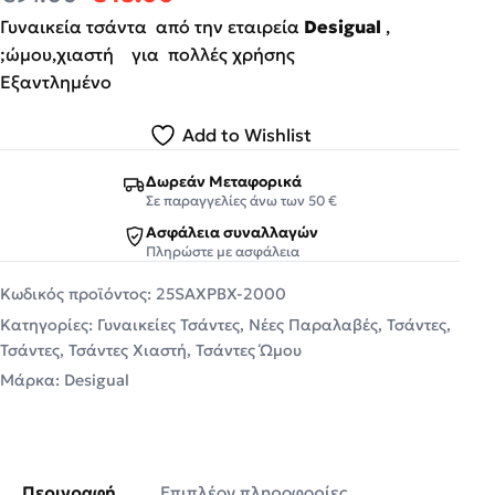
Γυναικεία τσάντα από την εταιρεία
Desigual
,
;ώμου,χιαστή για πολλές χρήσης
Εξαντλημένο
Add to Wishlist
Δωρεάν Μεταφορικά
Σε παραγγελίες άνω των 50 €
Ασφάλεια συναλλαγών
Πληρώστε με ασφάλεια
Κωδικός προϊόντος:
25SAXPBX-2000
Κατηγορίες:
Γυναικείες Τσάντες
,
Νέες Παραλαβές
,
Τσάντες
,
Τσάντες
,
Τσάντες Χιαστή
,
Τσάντες Ώμου
Μάρκα:
Desigual
Περιγραφή
Επιπλέον πληροφορίες