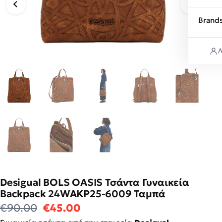
Brand
Λ
Desigual BOLS OASIS Τσάντα Γυναικεία
Backpack 24WAKP25-6009 Ταμπά
Original price was: €90.00.
Η τρέχουσα τιμή είναι: €4
€
90.00
€
45.00