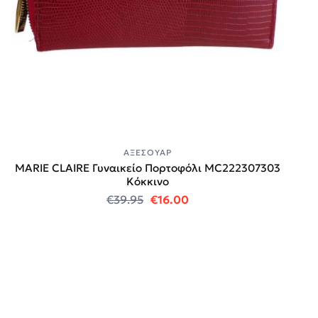
ΑΞΕΣΟΥΆΡ
MARIE CLAIRE Γυναικείο Πορτοφόλι MC222307303
Κόκκινο
Original price was: €39.95.
Η τρέχουσα τιμή είναι:
€
39.95
€
16.00