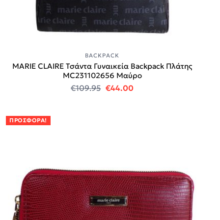
BACKPACK
MARIE CLAIRE Τσάντα Γυναικεία Backpack Πλάτης
MC231102656 Μαύρο
Original price was: €109.95.
Η τρέχουσα τιμή είναι
€
109.95
€
44.00
ΠΡΟΣΦΟΡΆ!