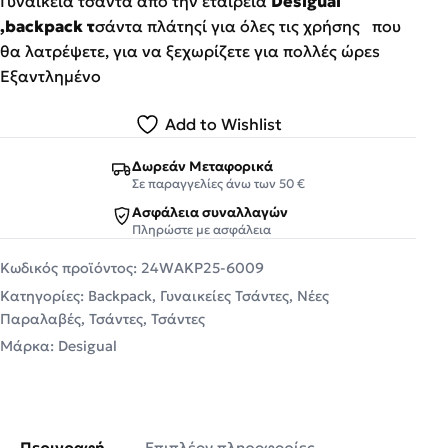
Γυναικεία τσάντα από την εταιρεία
Desigual
,backpack τ
σάντα πλάτηςί για όλες τις χρήσης που
θα λατρέψετε, για να ξεχωρίζετε για πολλές ώρεs
Εξαντλημένο
Add to Wishlist
Δωρεάν Μεταφορικά
Σε παραγγελίες άνω των 50 €
Ασφάλεια συναλλαγών
Πληρώστε με ασφάλεια
Κωδικός προϊόντος:
24WAKP25-6009
Κατηγορίες:
Backpack
,
Γυναικείες Τσάντες
,
Νέες
Παραλαβές
,
Τσάντες
,
Τσάντες
Μάρκα:
Desigual
Περιγραφή
Επιπλέον πληροφορίες