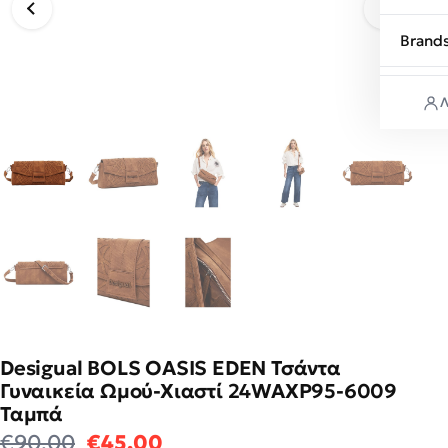
Brand
Λ
Desigual BOLS OASIS EDEN Τσάντα
Γυναικεία Ωμού-Χιαστί 24WAXP95-6009
Ταμπά
Original price was: €90.00.
Η τρέχουσα τιμή είναι: €4
€
90.00
€
45.00