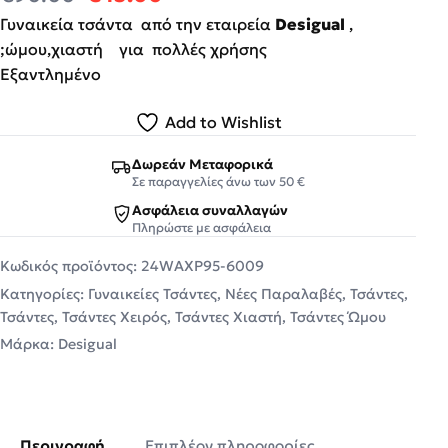
Γυναικεία τσάντα από την εταιρεία
Desigual
,
;ώμου,χιαστή για πολλές χρήσης
Εξαντλημένο
Add to Wishlist
Δωρεάν Μεταφορικά
Σε παραγγελίες άνω των 50 €
Ασφάλεια συναλλαγών
Πληρώστε με ασφάλεια
Κωδικός προϊόντος:
24WAXP95-6009
Κατηγορίες:
Γυναικείες Τσάντες
,
Νέες Παραλαβές
,
Τσάντες
,
Τσάντες
,
Τσάντες Χειρός
,
Τσάντες Χιαστή
,
Τσάντες Ώμου
Μάρκα:
Desigual
Περιγραφή
Επιπλέον πληροφορίες