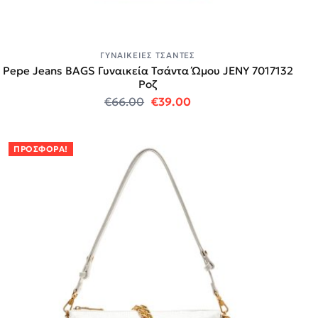
ΓΥΝΑΙΚΕΊΕΣ ΤΣΆΝΤΕΣ
Pepe Jeans BAGS Γυναικεία Τσάντα Ώμου JENY 7017132
Ροζ
Original price was: €66.00.
Η τρέχουσα τιμή είναι:
€
66.00
€
39.00
ΠΡΟΣΦΟΡΆ!