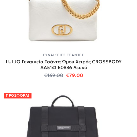
ΓΥΝΑΙΚΕΊΕΣ ΤΣΆΝΤΕΣ
LUI JO Γυναικεία Τσάντα Ώμου Χειρός CROSSBODY
AA5141 E0886 Λευκό
Original price was: €169.00.
Η τρέχουσα τιμή είναι
€
169.00
€
79.00
ΠΡΟΣΦΟΡΆ!