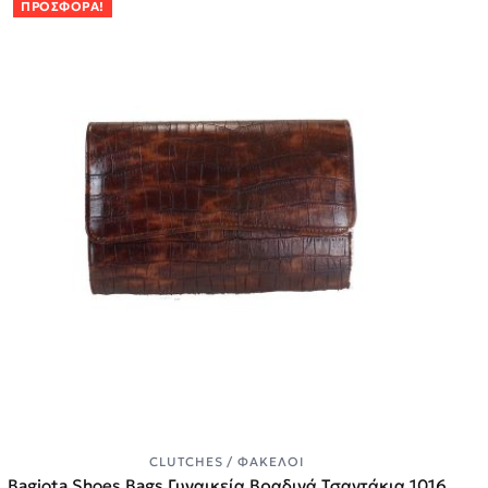
ΠΡΟΣΦΟΡΆ!
CLUTCHES / ΦΆΚΕΛΟΙ
Bagiota Shoes Bags Γυναικεία Βραδινά Τσαντάκια 1016