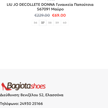
LIU JO DECOLLETE DONNA Γυναικεία Παπούτσια
S67091 Μαύρο
Original price was: €229.00.
Η τρέχουσα τιμή είναι
€
229.00
€
69.00
36
37
38
39
40
Διεύθυνση: Βενιζέλου 52, Ελασσόνα
Τηλέφωνο:
24930 25166