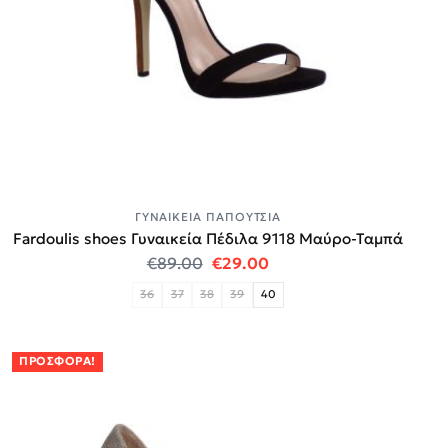
ΓΥΝΑΙΚΕΊΑ ΠΑΠΟΎΤΣΙΑ
Fardoulis shoes Γυναικεία Πέδιλα 9118 Μαύρο-Ταμπά
Original price was: €89.00.
Η τρέχουσα τιμή είναι:
€
89.00
€
29.00
36
37
38
39
40
ΠΡΟΣΦΟΡΆ!