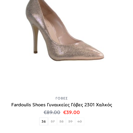
ΓΌΒΕΣ
Fardoulis Shoes Γυναικείες Γόβες 2301 Χαλκός
Original price was: €89.00.
Η τρέχουσα τιμή είναι:
€
89.00
€
39.00
36
37
38
39
40