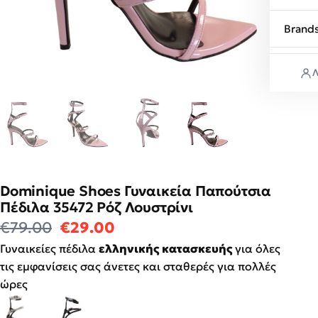
Brand
Λ
Dominique Shoes Γυναικεία Παπούτσια
Πέδιλα 35472 Ρόζ Λουστρίνι
Original price was: €79.00.
Η τρέχουσα τιμή είναι: €2
€
79.00
€
29.00
Γυναικείες πέδιλα
ελληνικής κατασκευής
για όλες
τις εμφανίσεις σας άνετες και σταθερές για πολλές
ώρες