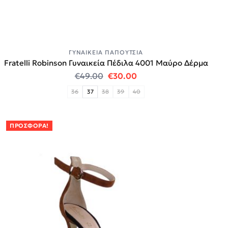
ΓΥΝΑΙΚΕΊΑ ΠΑΠΟΎΤΣΙΑ
Fratelli Robinson Γυναικεία Πέδιλα 4001 Μαύρο Δέρμα
Original price was: €49.00.
Η τρέχουσα τιμή είναι:
€
49.00
€
30.00
36
37
38
39
40
ΠΡΟΣΦΟΡΆ!