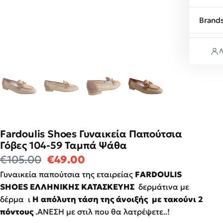
Brand
Λ
Fardoulis Shoes Γυναικεία Παπούτσια
Γόβες 104-59 Ταμπά Ψάθα
Original price was: €105.00.
Η τρέχουσα τιμή είναι: €4
€
105.00
€
49.00
Γυναικεία παπούτσια της εταιρείας
FARDΟULIS
SHOES ΕΛΛΗΝΙΚΗΣ ΚΑΤΑΣΚΕΥΗΣ
δερμάτινα με
δέρμα ι
H απόλυτη τάση της άνοιξής με τακούνι 2
πόντους
.ΆΝΕΣΗ με στιλ που θα λατρέψετε..!