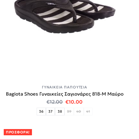
ΓΥΝΑΙΚΕΊΑ ΠΑΠΟΎΤΣΙΑ
Bagiota Shoes Γυναικείες Σαγιονάρες 818-Μ Μαύρο
Original price was: €12.00.
Η τρέχουσα τιμή είναι:
€
12.00
€
10.00
36
37
38
39
40
41
ΠΡΟΣΦΟΡΆ!