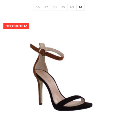
36
37
38
39
40
41
ΠΡΟΣΦΟΡΆ!