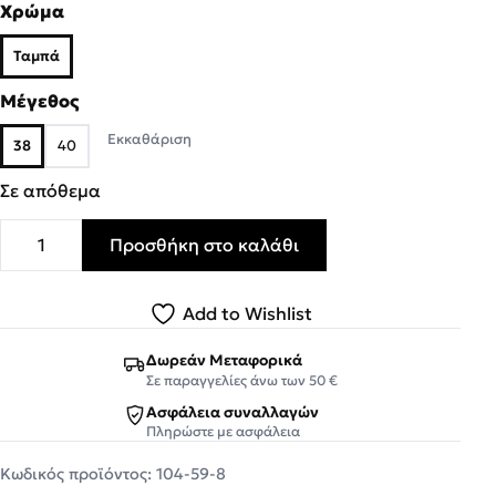
Χρώμα
Ταμπά
Μέγεθος
Εκκαθάριση
38
40
Σε απόθεμα
Προσθήκη στο καλάθι
Fardoulis Shoes Γυναικεία Παπούτσια Γόβες 104-59 Ταμ
Add to Wishlist
Δωρεάν Μεταφορικά
Σε παραγγελίες άνω των 50 €
Ασφάλεια συναλλαγών
Πληρώστε με ασφάλεια
Κωδικός προϊόντος:
104-59-8