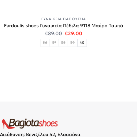
ΓΥΝΑΙΚΕΊΑ ΠΑΠΟΎΤΣΙΑ
Fardoulis shoes Γυναικεία Πέδιλα 9118 Μαύρο-Ταμπά
Original price was: €89.00.
Η τρέχουσα τιμή είναι:
€
89.00
€
29.00
36
37
38
39
40
Διεύθυνση: Βενιζέλου 52, Ελασσόνα