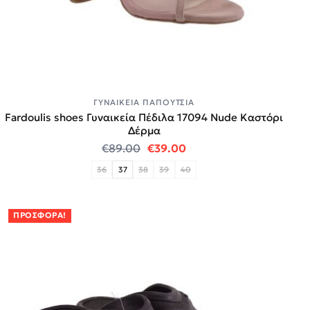
ΓΥΝΑΙΚΕΊΑ ΠΑΠΟΎΤΣΙΑ
Fardoulis shoes Γυναικεία Πέδιλα 17094 Nude Καστόρι
Δέρμα
Original price was: €89.00.
Η τρέχουσα τιμή είναι:
€
89.00
€
39.00
36
37
38
39
40
ΠΡΟΣΦΟΡΆ!