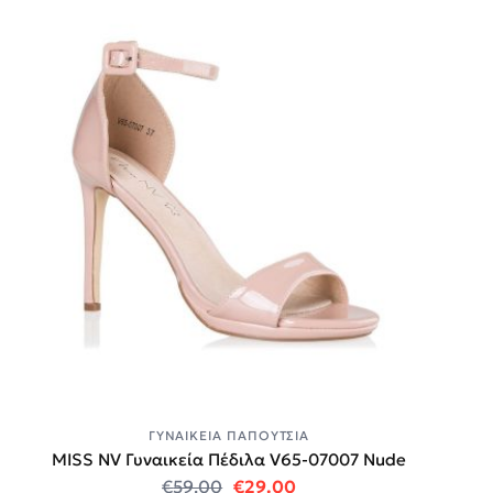
ΓΥΝΑΙΚΕΊΑ ΠΑΠΟΎΤΣΙΑ
MISS NV Γυναικεία Πέδιλα V65-07007 Nude
Original price was: €59.00.
Η τρέχουσα τιμή είναι:
€
59.00
€
29.00