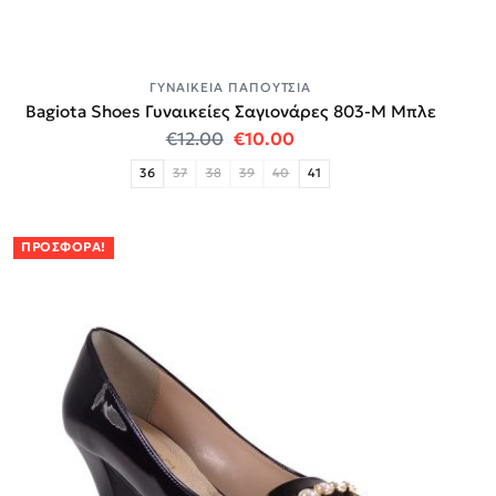
ΓΥΝΑΙΚΕΊΑ ΠΑΠΟΎΤΣΙΑ
Bagiota Shoes Γυναικείες Σαγιονάρες 803-Μ Μπλε
Original price was: €12.00.
Η τρέχουσα τιμή είναι:
€
12.00
€
10.00
36
37
38
39
40
41
ΠΡΟΣΦΟΡΆ!