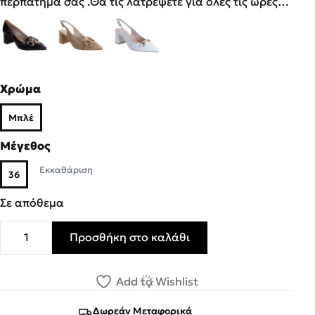
περπάτημα σάς .Θα τις λατρέψετε για όλες τις ώρες…
Χρώμα
Μπλέ
Μέγεθος
Εκκαθάριση
36
Σε απόθεμα
Προσθήκη στο καλάθι
Fardoulis Shoes Γυναικεία Παπούτσια Γόβες 517-15Χ Μπλ
Add to Wishlist
Δωρεάν Μεταφορικά