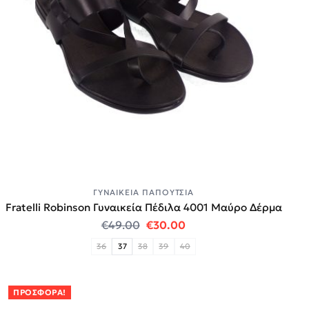
ΓΥΝΑΙΚΕΊΑ ΠΑΠΟΎΤΣΙΑ
Fratelli Robinson Γυναικεία Πέδιλα 4001 Μαύρο Δέρμα
Original price was: €49.00.
Η τρέχουσα τιμή είναι:
€
49.00
€
30.00
36
37
38
39
40
ΠΡΟΣΦΟΡΆ!