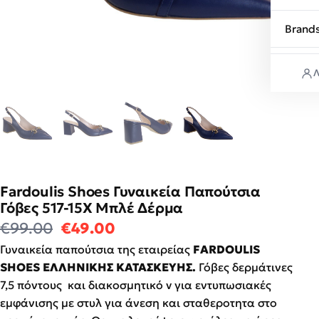
Brand
Λ
Fardoulis Shoes Γυναικεία Παπούτσια
Γόβες 517-15Χ Μπλέ Δέρμα
Original price was: €99.00.
Η τρέχουσα τιμή είναι: €4
€
99.00
€
49.00
Γυναικεία παπούτσια της εταιρείας
FARDΟULIS
SHOES ΕΛΛΗΝΙΚΗΣ ΚΑΤΑΣΚΕΥΗΣ.
Γόβες δερμάτινες
7,5 πόντους και διακοσμητικό v για εντυπωσιακές
εμφάνισης με στυλ για άνεση και σταθεροτητα στο