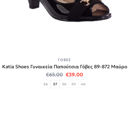
ΓΌΒΕΣ
Katia Shoes Γυναικεία Παπούτσια Γόβες 89-872 Μαύρο
Original price was: €65.00.
Η τρέχουσα τιμή είναι:
€
65.00
€
39.00
36
37
38
39
40