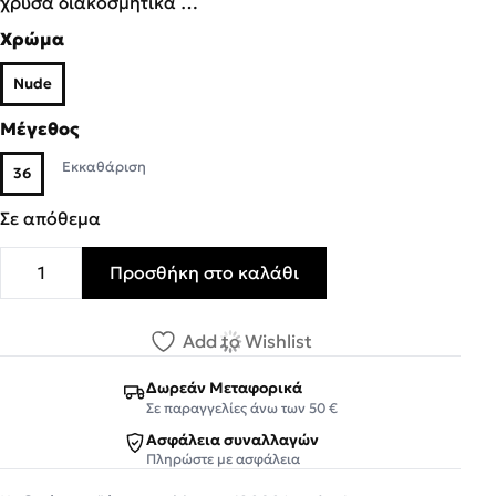
χρυσά διακοσμητικά …
Χρώμα
Nude
Μέγεθος
Εκκαθάριση
36
Σε απόθεμα
Προσθήκη στο καλάθι
Fratelli Robinson Γυναικεία Παντόφλες 620901 Nude Δέρ
Add to Wishlist
Δωρεάν Μεταφορικά
Σε παραγγελίες άνω των 50 €
Ασφάλεια συναλλαγών
Πληρώστε με ασφάλεια