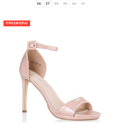
36
37
38
39
40
41
ΠΡΟΣΦΟΡΆ!