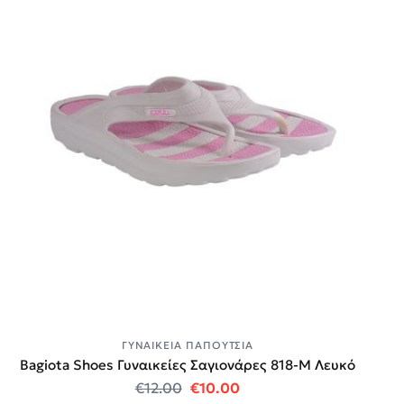
ΓΥΝΑΙΚΕΊΑ ΠΑΠΟΎΤΣΙΑ
Bagiota Shoes Γυναικείες Σαγιονάρες 818-Μ Λευκό
Original price was: €12.00.
Η τρέχουσα τιμή είναι:
€
12.00
€
10.00