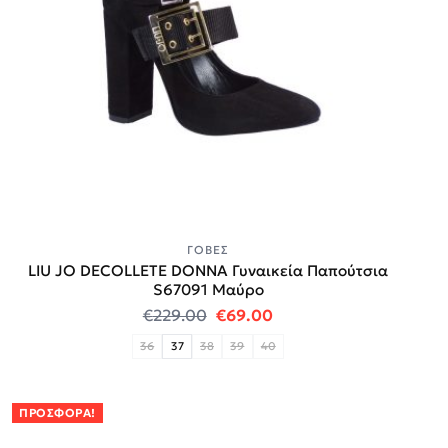
ΓΌΒΕΣ
LIU JO DECOLLETE DONNA Γυναικεία Παπούτσια
S67091 Μαύρο
Original price was: €229.00.
Η τρέχουσα τιμή είναι
€
229.00
€
69.00
36
37
38
39
40
ΠΡΟΣΦΟΡΆ!