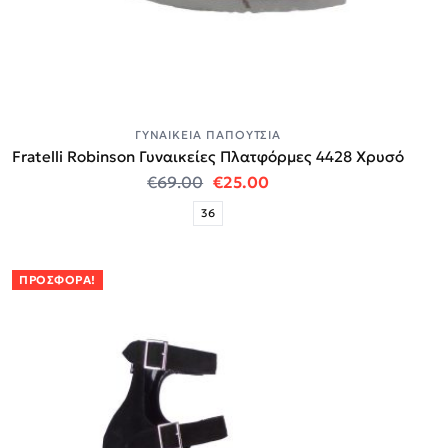
ΓΥΝΑΙΚΕΊΑ ΠΑΠΟΎΤΣΙΑ
Fratelli Robinson Γυναικείες Πλατφόρμες 4428 Χρυσό
Original price was: €69.00.
Η τρέχουσα τιμή είναι:
€
69.00
€
25.00
36
ΠΡΟΣΦΟΡΆ!