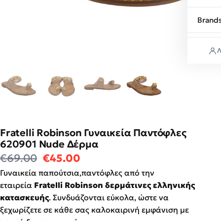
Brand
Λ
Fratelli Robinson Γυναικεία Παντόφλες
620901 Nude Δέρμα
Original price was: €69.00.
Η τρέχουσα τιμή είναι: €4
€
69.00
€
45.00
Γυναικεία παπούτσια,παντόφλες από την
εταιρεία
Fratelli Robinson δερμάτινες ελληνικής
κατασκευής
. Συνδυάζονται εύκολα, ώστε να
ξεχωρίζετε σε κάθε σας καλοκαιρινή εμφάνιση με