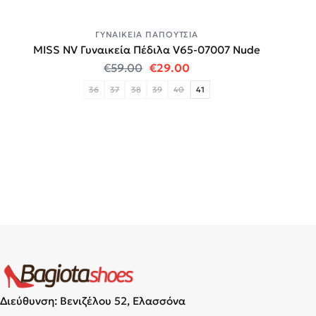
ΓΥΝΑΙΚΕΊΑ ΠΑΠΟΎΤΣΙΑ
MISS NV Γυναικεία Πέδιλα V65-07007 Nude
Original price was: €59.00.
Η τρέχουσα τιμή είναι:
€
59.00
€
29.00
36
37
38
39
40
41
Διεύθυνση: Βενιζέλου 52, Ελασσόνα