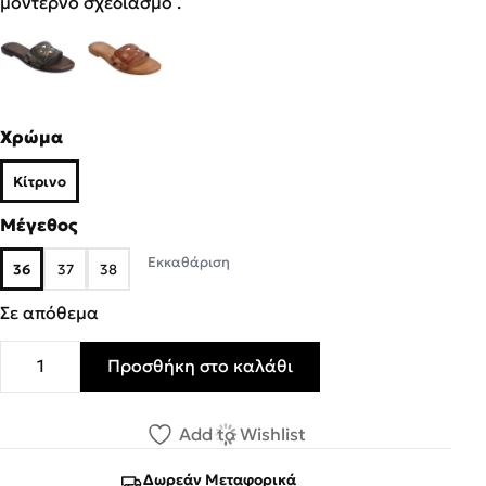
μοντέρνο σχεδιασμό .
Χρώμα
Κίτρινο
Μέγεθος
Εκκαθάριση
36
37
38
Σε απόθεμα
Προσθήκη στο καλάθι
Fratelli Robinson Γυναικεία Παντόφλες 6242 Κίτρινο Δέρ
Add to Wishlist
Δωρεάν Μεταφορικά