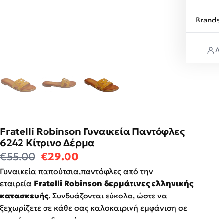
Brand
Λ
Fratelli Robinson Γυναικεία Παντόφλες
6242 Κίτρινο Δέρμα
Original price was: €55.00.
Η τρέχουσα τιμή είναι: €2
€
55.00
€
29.00
Γυναικεία παπούτσια,παντόφλες από την
εταιρεία
Fratelli Robinson δερμάτινες ελληνικής
κατασκευής
. Συνδυάζονται εύκολα, ώστε να
ξεχωρίζετε σε κάθε σας καλοκαιρινή εμφάνιση σε