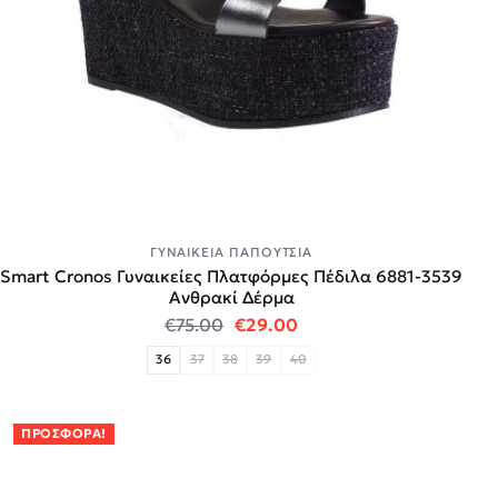
ΓΥΝΑΙΚΕΊΑ ΠΑΠΟΎΤΣΙΑ
Smart Cronos Γυναικείες Πλατφόρμες Πέδιλα 6881-3539
Ανθρακί Δέρμα
Original price was: €75.00.
Η τρέχουσα τιμή είναι:
€
75.00
€
29.00
36
37
38
39
40
ΠΡΟΣΦΟΡΆ!