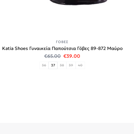
ΓΌΒΕΣ
Katia Shoes Γυναικεία Παπούτσια Γόβες 89-872 Μαύρο
Original price was: €65.00.
Η τρέχουσα τιμή είναι:
€
65.00
€
39.00
36
37
38
39
40