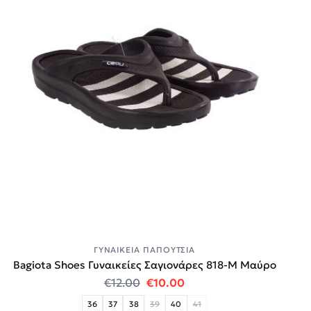
ΓΥΝΑΙΚΕΊΑ ΠΑΠΟΎΤΣΙΑ
Bagiota Shoes Γυναικείες Σαγιονάρες 818-Μ Μαύρο
Original price was: €12.00.
Η τρέχουσα τιμή είναι:
€
12.00
€
10.00
36
37
38
39
40
41