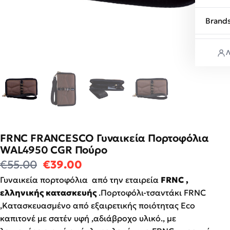
Brand
Λ
FRNC FRANCESCO Γυναικεία Πορτοφόλια
WAL4950 CGR Πούρο
Original price was: €55.00.
Η τρέχουσα τιμή είναι: €39
€
55.00
€
39.00
Γυναικεία πορτοφόλια από την εταιρεία
FRNC ,
ελληνικής κατασκευής
.Πορτοφόλι-τσαντάκι FRNC
,Κατασκευασμένο από εξαιρετικής ποιότητας Eco
καπιτονέ με σατέν υφή ,αδιάβροχο υλικό., με