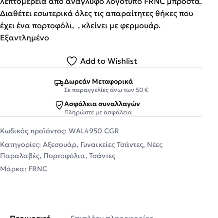
λεπτομέρεια από ανάγλυφο λογότυπο FRNC μπροστά.
Διαθέτει εσωτερικά όλες τις απαραίτητες θήκες που
έχει ένα πορτοφόλι, , κλείνει με φερμουάρ.
Εξαντλημένο
Add to Wishlist
Δωρεάν Μεταφορικά
Σε παραγγελίες άνω των 50 €
Ασφάλεια συναλλαγών
Πληρώστε με ασφάλεια
Κωδικός προϊόντος:
WAL4950 CGR
Κατηγορίες:
Αξεσουάρ
,
Γυναικείες Τσάντες
,
Νέες
Παραλαβές
,
Πορτοφόλια
,
Τσάντες
Μάρκα:
FRNC