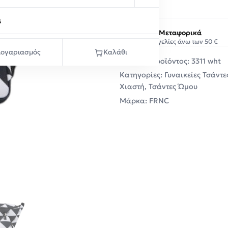
s
Δωρεάν Μεταφορικά
Σε παραγγελίες άνω των 50 €
ογαριασμός
Καλάθι
Κωδικός προϊόντος:
3311 wht
Κατηγορίες:
Γυναικείες Τσάντε
Χιαστή
,
Τσάντες Ώμου
Μάρκα:
FRNC