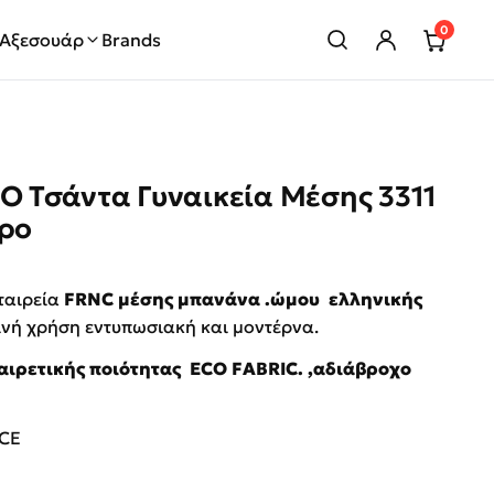
0
Αξεσουάρ
Brands
 Τσάντα Γυναικεία Μέσης 3311
ρο
rice was: €75.00.
ρέχουσα τιμή είναι: €39.00.
εταιρεία
FRNC μέσης μπανάνα .ώμου ελληνικής
νή χρήση εντυπωσιακή και μοντέρνα.
ιρετικής ποιότητας ECO FABRIC. ,αδιάβροχο
CE