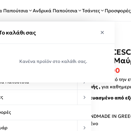
ία Παπούτσια
Ανδρικά Παπούτσια
Τσάντες
Προσφορές
×
×
ύ
Το καλάθι σας
FRNC FRANCESCO
Παραλαβές
WHT Λευκό-Μαύ
Κανένα προϊόν στο καλάθι σας.
κεία Παπούτσια
Original p
Η τ
€
75.00
€
39.00
Γυναικεία τσάντα από την 
κά Παπούτσια
κατασκευής ,
για καθημερι
ες
.Κατασκευασμένο από εξα
υλικό.
ορές
100% HANDMADE IN GREE
Εξαντλημένο
υάρ