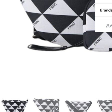
Brand
Λ