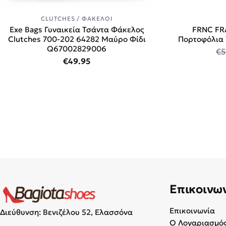
CLUTCHES / ΦΆΚΕΛΟΙ
Exe Bags Γυναικεία Τσάντα Φάκελος
FRNC FR
Clutches 700-202 64282 Μαύρο Φίδι
Πορτοφόλια
Q67002829006
€
5
€
49.95
Επικοινω
Επικοινωνία
Διεύθυνση: Βενιζέλου 52, Ελασσόνα
Ο Λογαριασμός