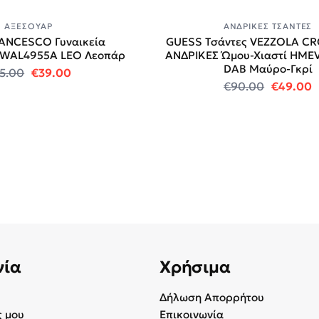
ΑΞΕΣΟΥΆΡ
ΑΝΔΡΙΚΈΣ ΤΣΆΝΤΕΣ
ANCESCO Γυναικεία
GUESS Τσάντες VEZZOLA C
 WAL4955A LEO Λεοπάρ
ΑΝΔΡΙΚΕΣ Ώμου-Χιαστί HME
DAB Μαύρο-Γκρί
Original price was: €55.00.
Η τρέχουσα τιμή είναι: €39.00.
5.00
€
39.00
Original
Η
€
90.00
€
49.00
νία
Χρήσιμα
Δήλωση Απορρήτου
 μου
Επικοινωνία