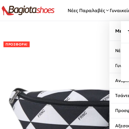
Μετάβαση στο περιεχόμενο
Νέες Παραλαβές
Γυναικε
Μενο
ΠΡΟΣΦΟΡΆ!
Νέες 
Γυναι
Ανδρι
Τσάντ
Προσφ
Αξεσο