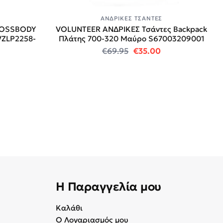
ΑΝΔΡΙΚΈΣ ΤΣΆΝΤΕΣ
ROSSBODY
VOLUNTEER ΑΝΔΡΙΚΕΣ Τσάντες Backpack
VZLP2258-
Πλάτης 700-320 Mαύρο S67003209001
Original price was: €69
Η τρέχουσα τιμή
€
69.95
€
35.00
 price was: €90.00.
 τρέχουσα τιμή είναι: €49.00.
Η Παραγγελία μου
Καλάθι
Ο Λογαριασμός μου