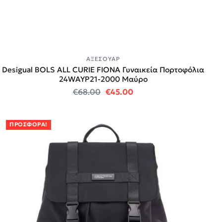
ΑΞΕΣΟΥΆΡ
Desigual BOLS ALL CURIE FIONA Γυναικεία Πορτοφόλια
24WAYP21-2000 Μαύρο
Original price was: €68.00.
Η τρέχουσα τιμή είναι:
€
68.00
€
45.00
ΠΡΟΣΦΟΡΆ!