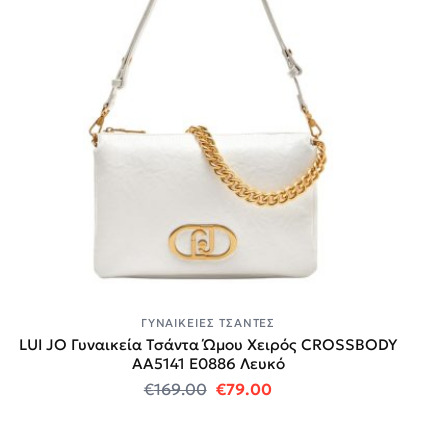
ΓΥΝΑΙΚΕΊΕΣ ΤΣΆΝΤΕΣ
LUI JO Γυναικεία Τσάντα Ώμου Χειρός CROSSBODY
AA5141 E0886 Λευκό
Original price was: €169.00.
Η τρέχουσα τιμή είναι
€
169.00
€
79.00