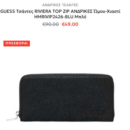
ΑΝΔΡΙΚΈΣ ΤΣΆΝΤΕΣ
GUESS Τσάντες RIVIERA TOP ZIP ΑΝΔΡΙΚΕΣ Ώμου-Χιαστί
HMRIVIP2426-BLU Μπλέ
Original price was: €90.00.
Η τρέχουσα τιμή είναι:
€
90.00
€
49.00
ΠΡΟΣΦΟΡΆ!