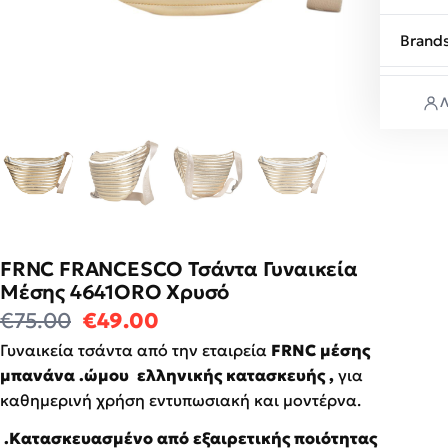
Brand
Λ
FRNC FRANCESCO Τσάντα Γυναικεία
Μέσης 4641ORO Χρυσό
Original price was: €75.00.
Η τρέχουσα τιμή είναι: €49
€
75.00
€
49.00
Γυναικεία τσάντα από την εταιρεία
FRNC μέσης
μπανάνα .ώμου ελληνικής κατασκευής ,
για
καθημερινή χρήση εντυπωσιακή και μοντέρνα.
.Κατασκευασμένο από εξαιρετικής ποιότητας