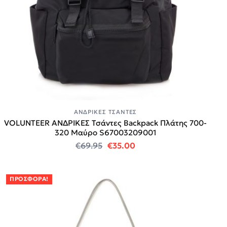
ΑΝΔΡΙΚΈΣ ΤΣΆΝΤΕΣ
VOLUNTEER ΑΝΔΡΙΚΕΣ Τσάντες Backpack Πλάτης 700-
320 Mαύρο S67003209001
Original price was: €69.95.
Η τρέχουσα τιμή είναι:
€
69.95
€
35.00
ΠΡΟΣΦΟΡΆ!