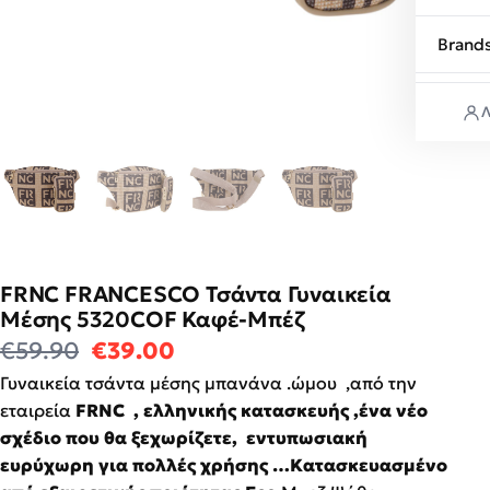
Brand
Λ
FRNC FRANCESCO Τσάντα Γυναικεία
Μέσης 5320COF Καφέ-Μπέζ
Original price was: €59.90.
Η τρέχουσα τιμή είναι: €39
€
59.90
€
39.00
Γυναικεία τσάντα μέσης μπανάνα .ώμου ,από την
εταιρεία
FRNC , ελληνικής κατασκευής ,ένα νέο
σχέδιο που θα ξεχωρίζετε, εντυπωσιακή
ευρύχωρη για πολλές χρήσης …Κατασκευασμένο