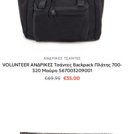
ΑΝΔΡΙΚΈΣ ΤΣΆΝΤΕΣ
VOLUNTEER ΑΝΔΡΙΚΕΣ Τσάντες Backpack Πλάτης 700-
320 Mαύρο S67003209001
Original price was: €69.95.
Η τρέχουσα τιμή είναι:
€
69.95
€
35.00