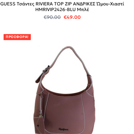
GUESS Τσάντες RIVIERA TOP ZIP ΑΝΔΡΙΚΕΣ Ώμου-Χιαστί
HMRIVIP2426-BLU Μπλέ
Original price was: €90.00.
Η τρέχουσα τιμή είναι:
€
90.00
€
49.00
ΠΡΟΣΦΟΡΆ!