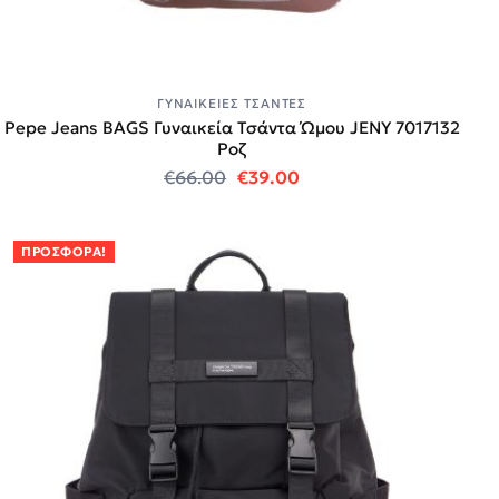
ΓΥΝΑΙΚΕΊΕΣ ΤΣΆΝΤΕΣ
Pepe Jeans BAGS Γυναικεία Τσάντα Ώμου JENY 7017132
Ροζ
Original price was: €66.00.
Η τρέχουσα τιμή είναι:
€
66.00
€
39.00
ΠΡΟΣΦΟΡΆ!