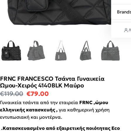
Brand
Λ
FRNC FRANCESCO Τσάντα Γυναικεία
Ώμου-Χειρός 4140BLK Μαύρο
Original price was: €119.00.
Η τρέχουσα τιμή είναι: €7
€
119.00
€
79.00
Γυναικεία τσάντα από την εταιρεία
FRNC ,ώμου
ελληνικής κατασκευής ,
για καθημερινή χρήση
εντυπωσιακή και μοντέρνα.
.Κατασκευασμένο από εξαιρετικής ποιότητας Eco