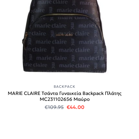
BACKPACK
MARIE CLAIRE Τσάντα Γυναικεία Backpack Πλάτης
MC231102656 Μαύρο
Original price was: €109.95.
Η τρέχουσα τιμή είναι
€
109.95
€
44.00