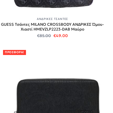
ΑΝΔΡΙΚΈΣ ΤΣΆΝΤΕΣ
GUESS Τσάντες MILANO CROSSBODY ΑΝΔΡΙΚΕΣ Ώμου-
Χιαστί HMEVZLP2223-DAB Μαύρο
Original price was: €85.00.
Η τρέχουσα τιμή είναι:
€
85.00
€
49.00
ΠΡΟΣΦΟΡΆ!