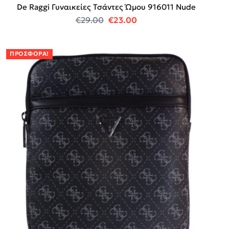
De Raggi Γυναικείες Τσάντες Ώμου 916011 Nude
Original price was: €29.00.
Η τρέχουσα τιμή είναι:
€
29.00
€
23.00
ΠΡΟΣΦΟΡΆ!