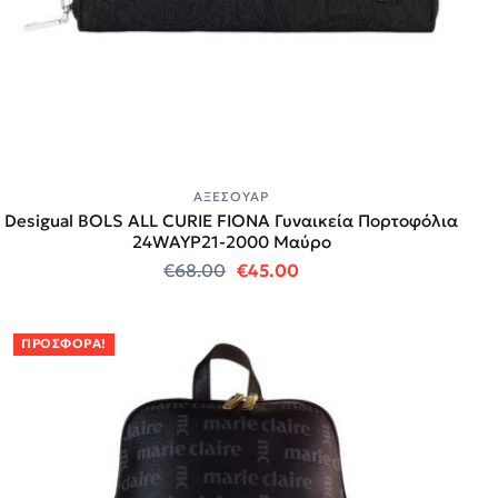
ΑΞΕΣΟΥΆΡ
Desigual BOLS ALL CURIE FIONA Γυναικεία Πορτοφόλια
24WAYP21-2000 Μαύρο
Original price was: €68.00.
Η τρέχουσα τιμή είναι:
€
68.00
€
45.00
ΠΡΟΣΦΟΡΆ!