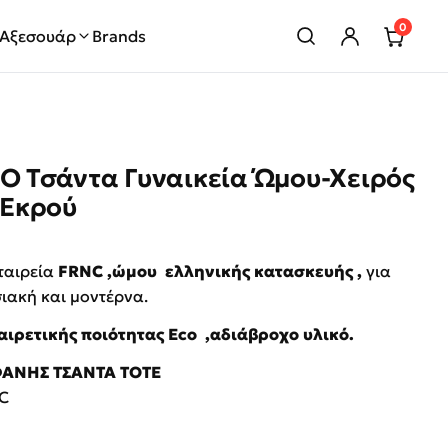
0
Αξεσουάρ
Brands
 Τσάντα Γυναικεία Ώμου-Χειρός
-Εκρού
price was: €115.00.
τρέχουσα τιμή είναι: €55.00.
εταιρεία
FRNC ,ώμου ελληνικής κατασκευής ,
για
ιακή και μοντέρνα.
ιρετικής ποιότητας Eco ,αδιάβροχο υλικό.
ΦΑΝΗΣ ΤΣΑΝΤΑ TOTΕ
C