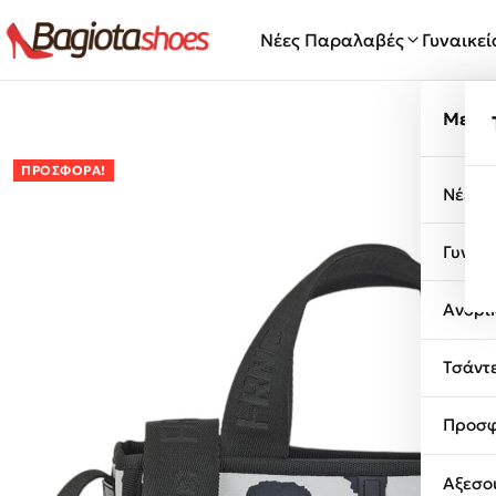
Μετάβαση στο περιεχόμενο
Νέες Παραλαβές
Γυναικε
Μενο
ΠΡΟΣΦΟΡΆ!
Νέες 
Γυναι
Ανδρι
Τσάντ
Προσφ
Αξεσο