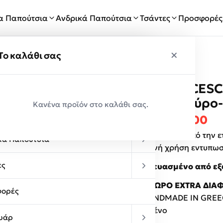
ία Παπούτσια
Ανδρικά Παπούτσια
Τσάντες
Προσφορές
×
×
ύ
Το καλάθι σας
FRNC FRANCESCO
Παραλαβές
5210BLK Μαύρο
Κανένα προϊόν στο καλάθι σας.
κεία Παπούτσια
Original 
Η 
€
115.00
€
55.00
Γυναικεία τσάντα από την 
κά Παπούτσια
καθημερινή χρήση εντυπωσ
ες
.Κατασκευασμένο από εξα
–
Extra: ΔΩΡΟ EXTRA ΔΙΑ
ορές
100% HANDMADE IN GREE
Εξαντλημένο
υάρ