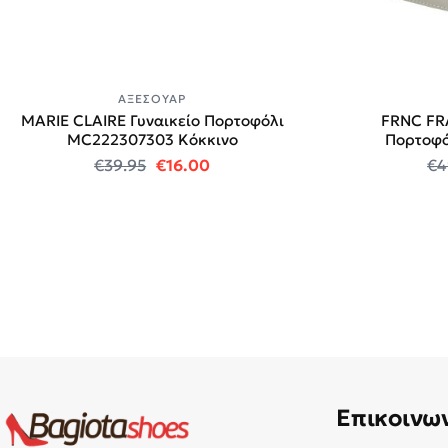
ΑΞΕΣΟΥΆΡ
MARIE CLAIRE Γυναικείο Πορτοφόλι
FRNC FR
MC222307303 Κόκκινο
Πορτοφό
Original price was: €39.95.
Η τρέχουσα τιμή είναι: €16.00
€
39.95
€
16.00
€
4
Επικοινω