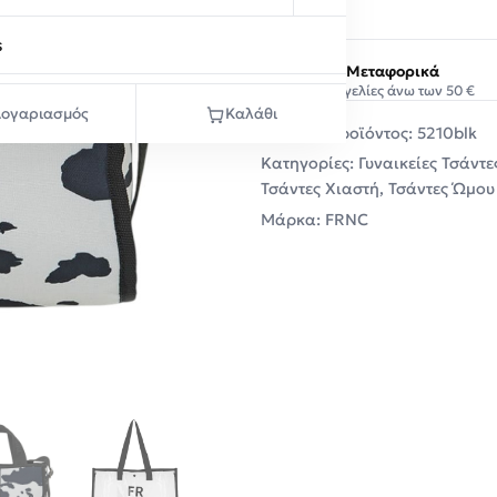
s
Δωρεάν Μεταφορικά
Σε παραγγελίες άνω των 50 €
ογαριασμός
Καλάθι
Κωδικός προϊόντος:
5210blk
Κατηγορίες:
Γυναικείες Τσάντε
Τσάντες Χιαστή
,
Τσάντες Ώμου
Μάρκα:
FRNC