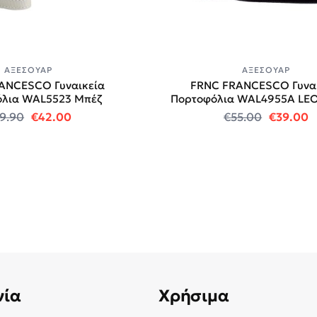
ΑΞΕΣΟΥΆΡ
ΑΞΕΣΟΥΆΡ
ANCESCO Γυναικεία
FRNC FRANCESCO Γυναι
λια WAL5523 Μπέζ
Πορτοφόλια WAL4955A LE
.
Original price was: €49.90.
Η τρέχουσα τιμή είναι: €42.00.
Original
Η
9.90
€
42.00
€
55.00
€
39.00
νία
Χρήσιμα