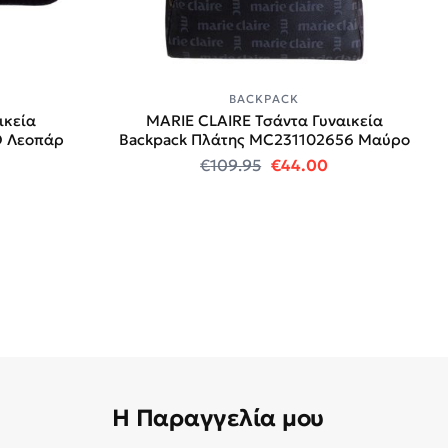
BACKPACK
κεία
MARIE CLAIRE Τσάντα Γυναικεία
O Λεοπάρ
Backpack Πλάτης MC231102656 Μαύρο
 price was: €55.00.
 τρέχουσα τιμή είναι: €39.00.
Original price was: €1
Η τρέχουσα τιμ
€
109.95
€
44.00
Η Παραγγελία μου