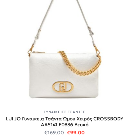
ΓΥΝΑΙΚΕΊΕΣ ΤΣΆΝΤΕΣ
LUI JO Γυναικεία Τσάντα Ώμου Χειρός CROSSBODY
AA5141 E0886 Λευκό
Original price was: €169.00.
Η τρέχουσα τιμή είναι
€
169.00
€
99.00