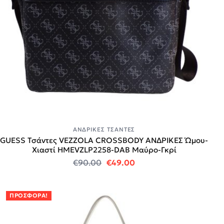
ΑΝΔΡΙΚΈΣ ΤΣΆΝΤΕΣ
GUESS Τσάντες VEZZOLA CROSSBODY ΑΝΔΡΙΚΕΣ Ώμου-
Χιαστί HMEVZLP2258-DAB Μαύρο-Γκρί
Original price was: €90.00.
Η τρέχουσα τιμή είναι:
€
90.00
€
49.00
ΠΡΟΣΦΟΡΆ!