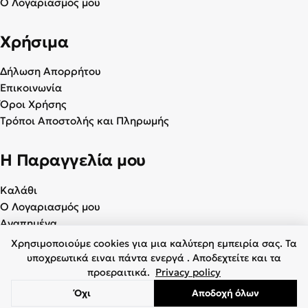
Ο Λογαριασμός μου
Χρήσιμα
Δήλωση Απορρήτου
Επικοινωνία
Όροι Χρήσης
Τρόποι Αποστολής και Πληρωμής
Η Παραγγελία μου
Καλάθι
Ο Λογαριασμός μου
Αγαπημένα
Χρησιμοποιούμε cookies για μια καλύτερη εμπειρία σας. Τα
υποχρεωτικά ειναι πάντα ενεργά . Αποδεχτείτε και τα
προεραιτικά.
Privacy policy
© 2026 Γυναικεία & Ανδρικά Παπούτσια - BagiotaShoes.gr. Με
Όχι
Αποδοχή όλων
επιφύλαξη παντός δικαιώματος.