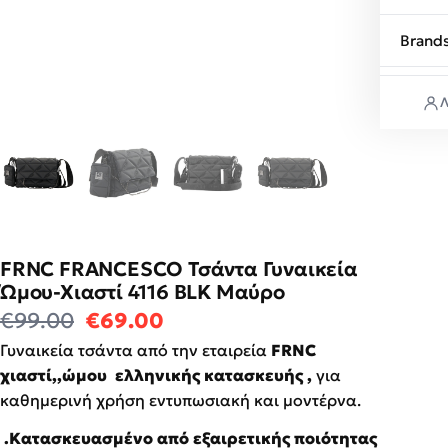
Brand
Λ
FRNC FRANCESCO Τσάντα Γυναικεία
Ώμου-Χιαστί 4116 BLK Μαύρο
Original price was: €99.00.
Η τρέχουσα τιμή είναι: €6
€
99.00
€
69.00
Γυναικεία τσάντα από την εταιρεία
FRNC
χιαστί,,ώμου ελληνικής κατασκευής ,
για
καθημερινή χρήση εντυπωσιακή και μοντέρνα.
.Κατασκευασμένο από εξαιρετικής ποιότητας