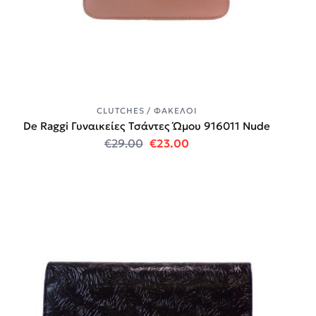
CLUTCHES / ΦΆΚΕΛΟΙ
De Raggi Γυναικείες Τσάντες Ώμου 916011 Nude
Original price was: €29.00.
Η τρέχουσα τιμή είναι:
€
29.00
€
23.00