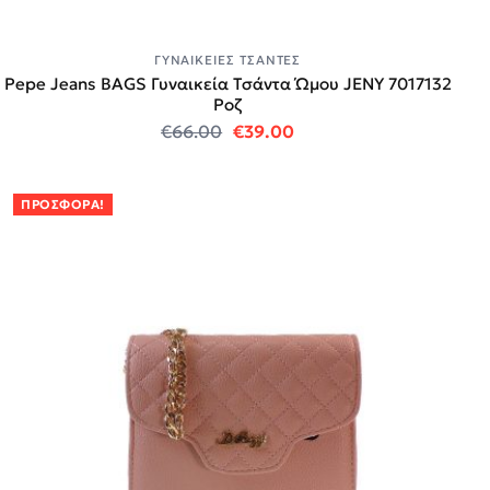
ΓΥΝΑΙΚΕΊΕΣ ΤΣΆΝΤΕΣ
Pepe Jeans BAGS Γυναικεία Τσάντα Ώμου JENY 7017132
Ροζ
Original price was: €66.00.
Η τρέχουσα τιμή είναι:
€
66.00
€
39.00
ΠΡΟΣΦΟΡΆ!