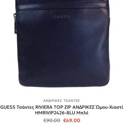
ΑΝΔΡΙΚΈΣ ΤΣΆΝΤΕΣ
GUESS Τσάντες RIVIERA TOP ZIP ΑΝΔΡΙΚΕΣ Ώμου-Χιαστί
HMRIVIP2426-BLU Μπλέ
Original price was: €90.00.
Η τρέχουσα τιμή είναι:
€
90.00
€
49.00