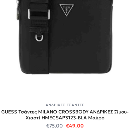
ΑΝΔΡΙΚΈΣ ΤΣΆΝΤΕΣ
GUESS Τσάντες MILANO CROSSBODY ΑΝΔΡΙΚΕΣ Ώμου-
Χιαστί HMECSAP3123-BLA Μαύρο
Original price was: €75.00.
Η τρέχουσα τιμή είναι:
€
75.00
€
49.00