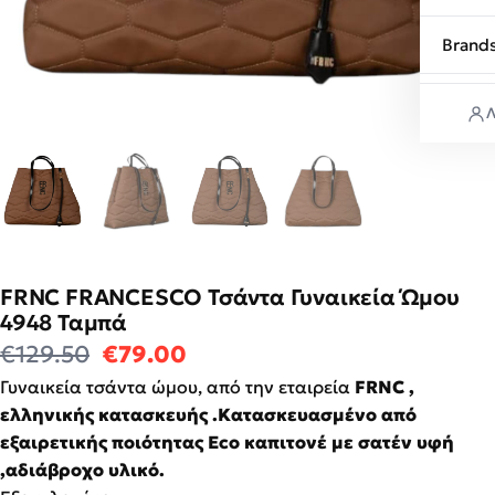
Brand
Λ
FRNC FRANCESCO Τσάντα Γυναικεία Ώμου
4948 Ταμπά
Original price was: €129.50.
Η τρέχουσα τιμή είναι: €7
€
129.50
€
79.00
Γυναικεία τσάντα ώμου, από την εταιρεία
FRNC ,
ελληνικής κατασκευής .Κατασκευασμένο από
εξαιρετικής ποιότητας Eco καπιτονέ με σατέν υφή
,αδιάβροχο υλικό.