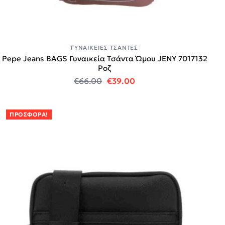
ΓΥΝΑΙΚΕΊΕΣ ΤΣΆΝΤΕΣ
Pepe Jeans BAGS Γυναικεία Τσάντα Ώμου JENY 7017132
Ροζ
Original price was: €66.00.
Η τρέχουσα τιμή είναι:
€
66.00
€
39.00
ΠΡΟΣΦΟΡΆ!