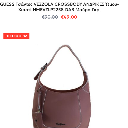
GUESS Τσάντες VEZZOLA CROSSBODY ΑΝΔΡΙΚΕΣ Ώμου-
Χιαστί HMEVZLP2258-DAB Μαύρο-Γκρί
Original price was: €90.00.
Η τρέχουσα τιμή είναι:
€
90.00
€
49.00
ΠΡΟΣΦΟΡΆ!